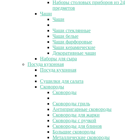
Наборы столовых приборов из 24
предметов
Чаши
Чаши
Чаши стеклянные
Чаши белые
Чаши фарфоровые
Чаши керамические
Декоративные чаши
Наборы для сыра
Посуда кухонная
Посуда кухонная
Сушилки для салата
Сковороды
Сковороды
Сковороды гриль
Антипригарные сковороды
Сковороды для жарки
Сковороды с ручкой
Сковороды для блинов
Большие сковороды
Металлические сковороды