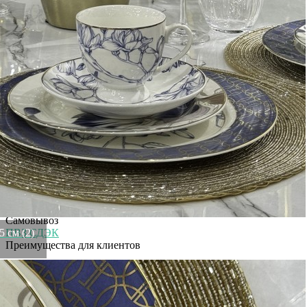
Глубина
26 м
Размер
26/2/26
Высота
2 м
Ширина
26 м
Материал
костяной фарфор
Категория
Подарки для женщин
Рассказать друзьям!
Купить Тарелка обеденная АРТ МАГНОЛИЯ 26,5 см (2) (TT-
00012215)
Артикул:
26FC-67326(U)
Нет в наличии
Информация о доставке
Эль-Монте
Прочее
Служба доставки СДЭК
Самовывоз
 см (2)
ПВЗ СДЭК
Преимущества для клиентов
Закзать в интернет-магазине
Вступайте в ряды довольных клиентов! Создавайте
Вашу территорию уюта!
Доставка