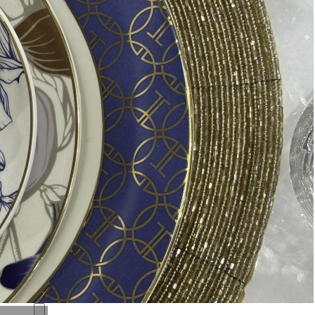
Мы доставим ваш заказ курьером по Москве и Санкт-
Петербургу или службой доставки по всей России.
Оплата
Оплатите заказ банковской картой, электронными
деньгами или наличными в ближайшем платежном
терминале или наличными.
Как заказать
Позвоните менеджеру по телефону или оформите заказ
через корзину
Рекомендуем посмотреть
Скидка!
Ваза 11*11*30 (TT-00000114)
Быстрый просмотр
2 500
₽
1 500
₽