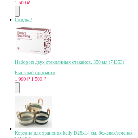
1 500
₽
Скидка!
Набор из двух стеклянных стаканов, 350 мл (74353)
Быстрый просмотр
1 990
₽
1 500
₽
Корзина для хранения helly D28х14 см, бежевая/зеленая