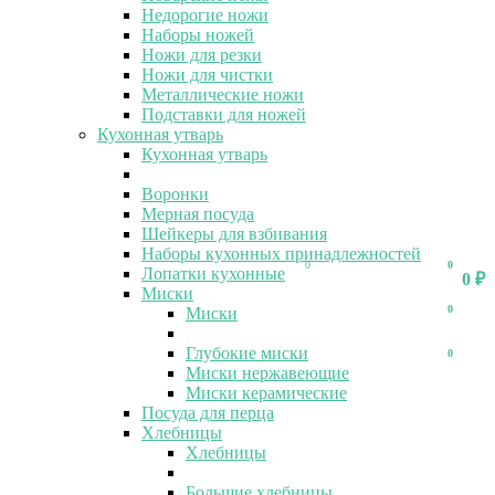
Недорогие ножи
Наборы ножей
Ножи для резки
Ножи для чистки
Металлические ножи
Подставки для ножей
Кухонная утварь
Кухонная утварь
Воронки
Мерная посуда
Шейкеры для взбивания
Наборы кухонных принадлежностей
0
0
Лопатки кухонные
0
₽
Миски
0
Миски
Глубокие миски
0
Миски нержавеющие
Миски керамические
Посуда для перца
Хлебницы
Хлебницы
Большие хлебницы