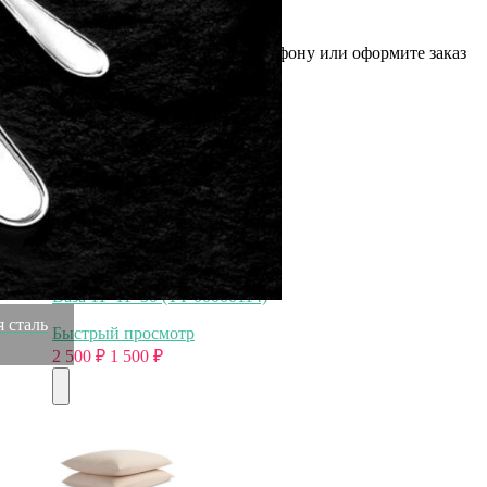
терминале или наличными.
Как заказать
Позвоните менеджеру по телефону или оформите заказ
через корзину
Рекомендуем посмотреть
Скидка!
Ваза 11*11*30 (TT-00000114)
 сталь
Быстрый просмотр
2 500
₽
1 500
₽