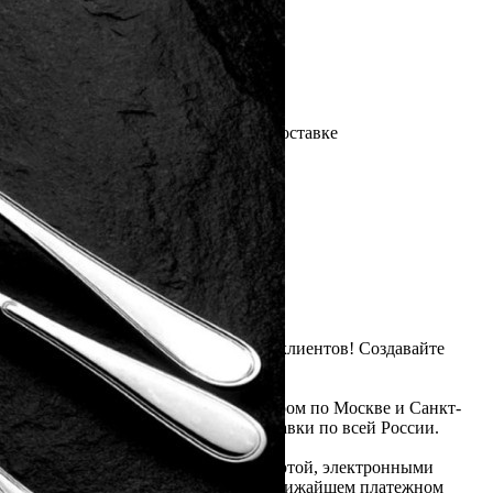
Артикул:
RMRS-10101105(U)
В наличии
1 500
₽
×
Up
Down
Купить
Информация о доставке
Помона
Прочее
Служба доставки СДЭК
Рассчитываем стоимость доставки...
Самовывоз
ПВЗ СДЭК
Рассчитываем стоимость доставки...
Преимущества для клиентов
Закзать в интернет-магазине
Вступайте в ряды довольных клиентов! Создавайте
Вашу территорию уюта!
Доставка
Мы доставим ваш заказ курьером по Москве и Санкт-
Петербургу или службой доставки по всей России.
Оплата
Оплатите заказ банковской картой, электронными
деньгами или наличными в ближайшем платежном