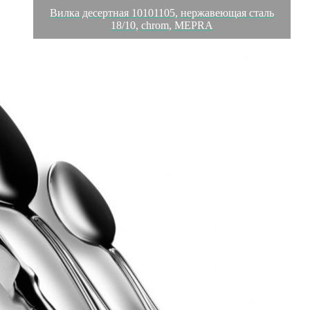
Вилка десертная 10101105, нержавеющая сталь
18/10, chrom, MEPRA
Обзор
Характеристики
Отзывы
0
MEPRA, Италия, один из европейских лидеров в
производстве столовых приборов и аксессуаров для
сервировки отелей и ресторанов. Миссия компании состоит в
создании изящных, функциональных и удобных в
использовании предметов сервировки.
В производстве компания использует материалы высочайшего
качества, лучшие сорта нержавеющей стали, прошедшие
жесткий контроль соответствия. Еще одно свидетельство
высочайшего качества – непревзойденная зеркальная
полировка MEPRA. Предметы MEPRA имеют максимальную
стойкость к использованию в посудомоечной машине.