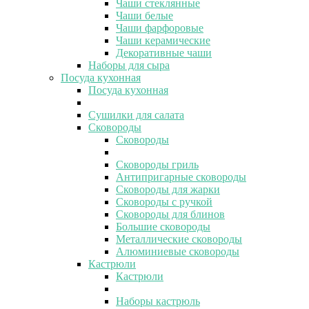
Чаши стеклянные
Чаши белые
Чаши фарфоровые
Чаши керамические
Декоративные чаши
Наборы для сыра
Посуда кухонная
Посуда кухонная
Сушилки для салата
Сковороды
Сковороды
Сковороды гриль
Антипригарные сковороды
Сковороды для жарки
Сковороды с ручкой
Сковороды для блинов
Большие сковороды
Металлические сковороды
Алюминиевые сковороды
Кастрюли
Кастрюли
Наборы кастрюль