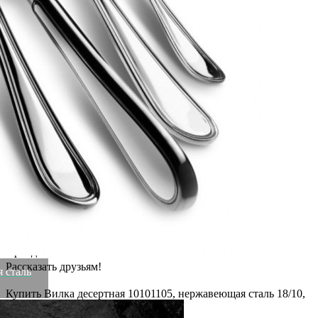
MEPRA производит максимально полные линии столовых
приборов различных форм, от классики до арт-деко, тем
самым удовлетворяя потребности сервировки ресторанов с
любой кухней и концепцией. Также компания производит
предметы кухонной утвари.
Материал: нержавеющая сталь 18/10.
Цвет: chrom.
Вес
0.15 кг
Серия
NORMA
Ширина
2.5 см
Материал
нержавеющая сталь 18/10
Страна
Италия
Длина
17 см
Цвет
chrom
Категория
Посуда
Штрихкод
10065624
Бренд
MEPRA
Рассказать друзьям!
 сталь
Купить Вилка десертная 10101105, нержавеющая сталь 18/10,
chrom, MEPRA