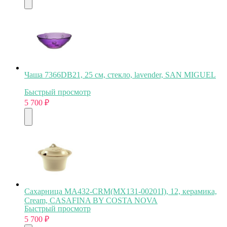
Чаша 7366DB21, 25 см, стекло, lavender, SAN MIGUEL
Быстрый просмотр
5 700
₽
Сахарница MA432-CRM(MX131-00201I), 12, керамика,
Cream, CASAFINA BY COSTA NOVA
Быстрый просмотр
5 700
₽