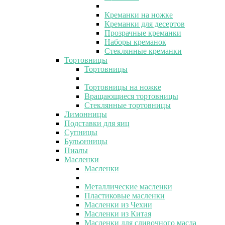
Креманки на ножке
Креманки для десертов
Прозрачные креманки
Наборы креманок
Стеклянные креманки
Тортовницы
Тортовницы
Тортовницы на ножке
Вращающиеся тортовницы
Стеклянные тортовницы
Лимонницы
Подставки для яиц
Супницы
Бульонницы
Пиалы
Масленки
Масленки
Металлические масленки
Пластиковые масленки
Масленки из Чехии
Масленки из Китая
Масленки для сливочного масла