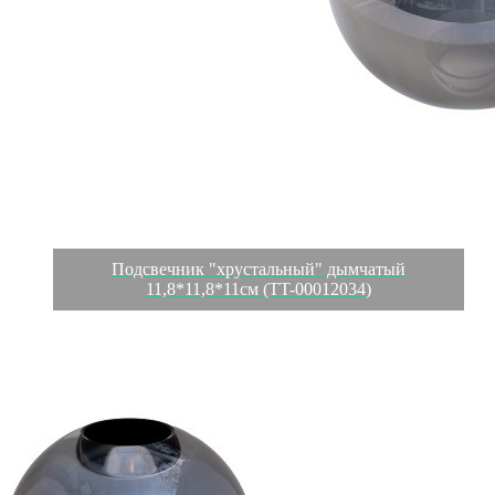
Подсвечник "хрустальный" дымчатый
11,8*11,8*11см (TT-00012034)
Характеристики
Отзывы
0