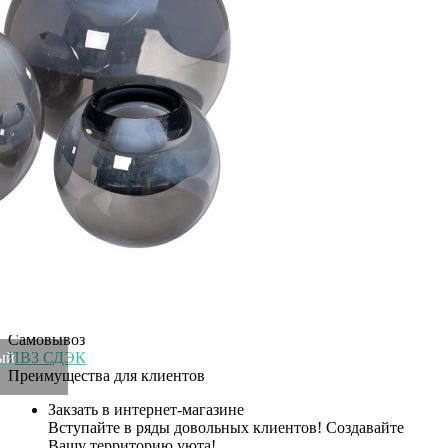
Глубина
11 м
Размер
11/11/11
Высота
11 м
Ширина
11 м
Материал
оптическое стекло (искусственный хрусталь)
Категория
Подсвечники
Рассказать друзьям!
Купить Подсвечник "хрустальный" дымчатый 11,8*11,8*11см
(TT-00012034)
Артикул:
X2240835(U)
Нет в наличии
Информация о доставке
Помона
Прочее
Служба доставки СДЭК
Самовывоз
ый
ПВЗ СДЭК
Преимущества для клиентов
Закзать в интернет-магазине
Вступайте в ряды довольных клиентов! Создавайте
Вашу территорию уюта!