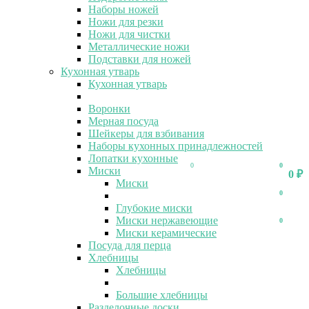
Наборы ножей
Ножи для резки
Ножи для чистки
Металлические ножи
Подставки для ножей
Кухонная утварь
Кухонная утварь
Воронки
Мерная посуда
Шейкеры для взбивания
Наборы кухонных принадлежностей
Лопатки кухонные
0
0
Миски
0
₽
Миски
0
Глубокие миски
Миски нержавеющие
0
Миски керамические
Посуда для перца
Хлебницы
Хлебницы
Большие хлебницы
Разделочные доски