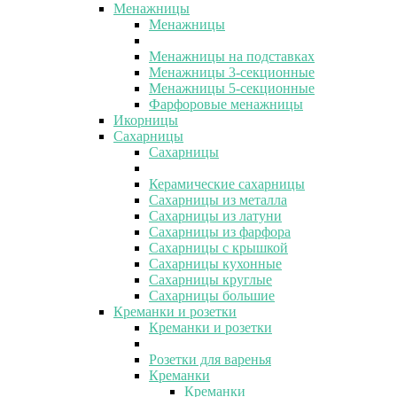
Менажницы
Менажницы
Менажницы на подставках
Менажницы 3-секционные
Менажницы 5-секционные
Фарфоровые менажницы
Икорницы
Сахарницы
Сахарницы
Керамические сахарницы
Сахарницы из металла
Сахарницы из латуни
Сахарницы из фарфора
Сахарницы с крышкой
Сахарницы кухонные
Сахарницы круглые
Сахарницы большие
Креманки и розетки
Креманки и розетки
Розетки для варенья
Креманки
Креманки