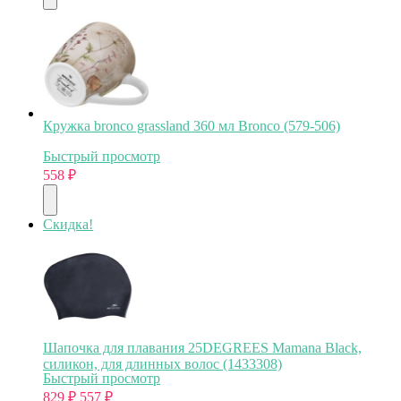
Кружка bronco grassland 360 мл Bronco (579-506)
Быстрый просмотр
558
₽
Скидка!
Шапочка для плавания 25DEGREES Mamana Black,
силикон, для длинных волос (1433308)
Быстрый просмотр
829
₽
557
₽