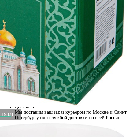
Бренд
Lefard
Рассказать друзьям!
Купить Кружка lefard "мечеть" 300 мл Lefard (85-1982)
Артикул:
85-1982(U)
Этот товар недоступен для заказа
Информация о доставке
Эль-Монте
Прочее
Служба доставки СДЭК
Самовывоз
ПВЗ СДЭК
Преимущества для клиентов
Закзать в интернет-магазине
Вступайте в ряды довольных клиентов! Создавайте
Вашу территорию уюта!
Доставка
Мы доставим ваш заказ курьером по Москве и Санкт-
5-1982)
Петербургу или службой доставки по всей России.
Оплата
Оплатите заказ банковской картой, электронными
деньгами или наличными в ближайшем платежном