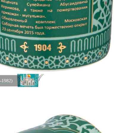
Чайная пара lefard "sunday" 300 мл Lefard (151-215)
Быстрый просмотр
1 009
₽
558
₽
Скидка!
5-1982)
Кружка lefard "мечеть" 300 мл Lefard (85-1980)
Быстрый просмотр
715
₽
558
₽
Скидка!