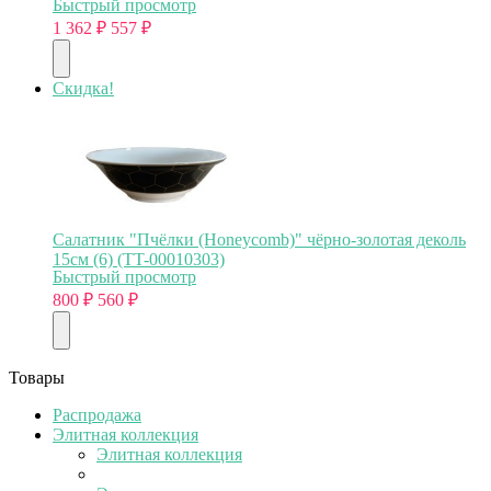
Быстрый просмотр
1 362
₽
557
₽
Скидка!
Салатник "Пчёлки (Honeycomb)" чёрно-золотая деколь
15см (6) (TT-00010303)
Быстрый просмотр
800
₽
560
₽
Товары
Распродажа
Элитная коллекция
Элитная коллекция