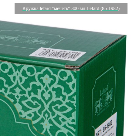
Кружка lefard "мечеть" 300 мл Lefard (85-1982)
Характеристики
Отзывы
0
Вес
0.278 кг
Объем
0.001029 л
Серия
Сура
Производитель
Chaozhou Jinjiada Porcelain Industry Co., Ltd
Материал
фарфор
Страна
Китай
Категория
Кружки
Длина коробки
0,11
Ширина коробки
0,085
Высота коробки
0,11