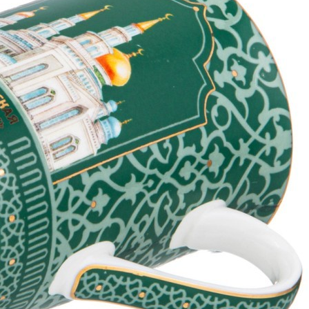
Кружка lefard "мечеть" 300 мл Lefard (85-1983)
Быстрый просмотр
715
₽
558
₽
Статуэтка "снеговик" с led-подсветкой 6.4х6,3х10,3 см
Lefard (146-2243)
Быстрый просмотр
558
₽