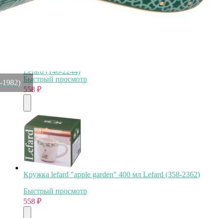
Статуэтка "снеговик" с led-подсветкой 5,7х5,8х10,5 см
Lefard (146-2244)
Быстрый просмотр
5-1982)
558
₽
Кружка lefard "apple garden" 400 мл Lefard (358-2362)
Быстрый просмотр
558
₽