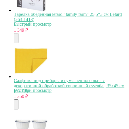
Тарелка обеденная lefard "family farm" 25,5*3 см Lefard
(263-1413)
Быстрый просмотр
1 349
₽
Салфетка под приборы из умягченного льна с
декоративной обработкой горчичный essential, 35х45 см
Быстрый просмотр
(63127)
1 350
₽