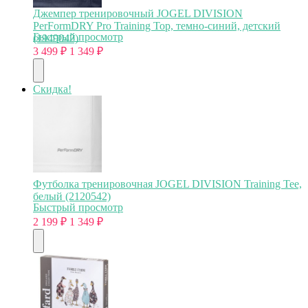
Джемпер тренировочный JOGEL DIVISION
PerFormDRY Pro Training Top, темно-синий, детский
Быстрый просмотр
(1949042)
3 499
₽
1 349
₽
Скидка!
Футболка тренировочная JOGEL DIVISION Training Tee,
белый (2120542)
Быстрый просмотр
2 199
₽
1 349
₽