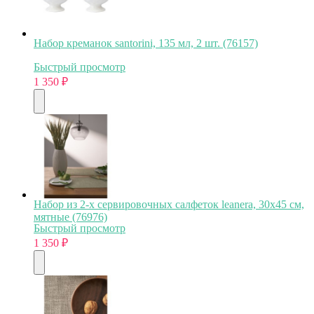
Набор креманок santorini, 135 мл, 2 шт. (76157)
Быстрый просмотр
1 350
₽
Набор из 2-х сервировочных салфеток leanera, 30х45 см,
мятные (76976)
Быстрый просмотр
1 350
₽