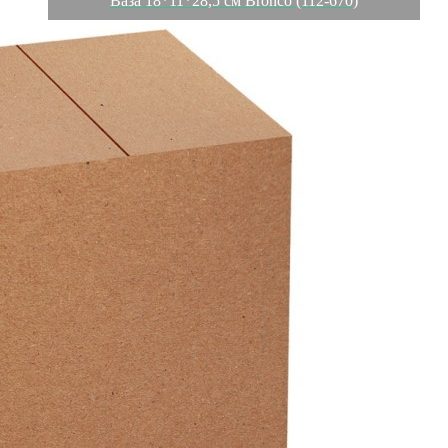
Ваза 18*11*28,5 см Bronco (112-670)
Характеристики
Отзывы
0
Вес
1.313 кг
Объем
0.0072 л
Производитель
Chaozhou Yang Cheng Ceramics Co., Ltd.
Материал
тонкая керамика
Страна
Китай
Категория
Вазы декоративные
Длина коробки
0,2
Ширина коробки
0,12
Высота коробки
0,3
Бренд
Bronco
Рассказать друзьям!