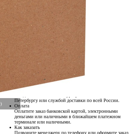
Купить Ваза 18*11*28,5 см Bronco (112-670)
Артикул:
112-670(U)
Этот товар недоступен для заказа
Информация о доставке
Эль-Монте
Прочее
Служба доставки СДЭК
Самовывоз
ПВЗ СДЭК
Преимущества для клиентов
Закзать в интернет-магазине
Вступайте в ряды довольных клиентов! Создавайте
Вашу территорию уюта!
Доставка
Мы доставим ваш заказ курьером по Москве и Санкт-
Петербургу или службой доставки по всей России.
)
Оплата
Оплатите заказ банковской картой, электронными
деньгами или наличными в ближайшем платежном
терминале или наличными.
Как заказать
Позвоните менеджеру по телефону или оформите заказ