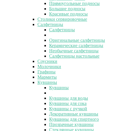
Прямоугольные подносы
Большие подносы
Красивые подносы
Столики сервировочные
Салфетницы
Салфетницы
Оригинальные салфетницы
Керамические салфетницы
Необычные салфетницы
Салфетницы настольные
Соусники
Молочники
Графины
Мармиты
Кувшины
Кувшины
Кувшины для воды
Кувшины для сока
Кувшины с ручкой
Декоративные кувшины
Кувшины для спиртного
Прозрачные кувшины
Стеклянные кувшины