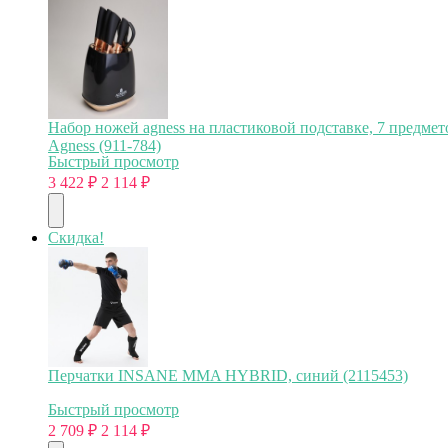
Набор ножей agness на пластиковой подставке, 7 предмет
Agness (911-784)
Быстрый просмотр
3 422
₽
2 114
₽
Скидка!
Перчатки INSANE MMA HYBRID, синий (2115453)
Быстрый просмотр
2 709
₽
2 114
₽