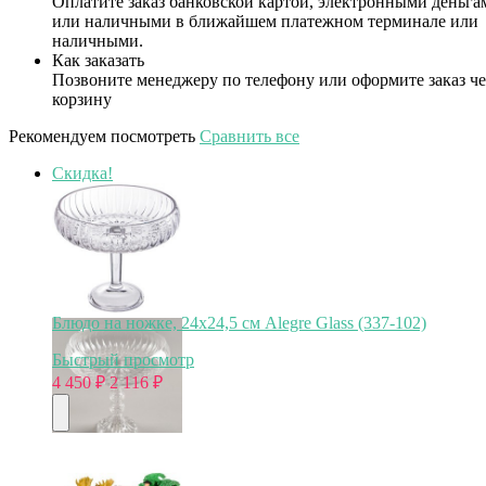
Оплатите заказ банковской картой, электронными деньга
или наличными в ближайшем платежном терминале или
наличными.
Как заказать
Позвоните менеджеру по телефону или оформите заказ че
корзину
Рекомендуем посмотреть
Сравнить все
Скидка!
Блюдо на ножке, 24х24,5 см Alegre Glass (337-102)
Быстрый просмотр
4 450
₽
2 116
₽