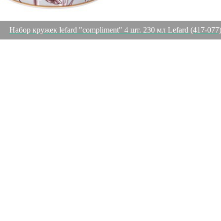
Набор кружек lefard "compliment" 4 шт. 230 мл Lefard (417-077