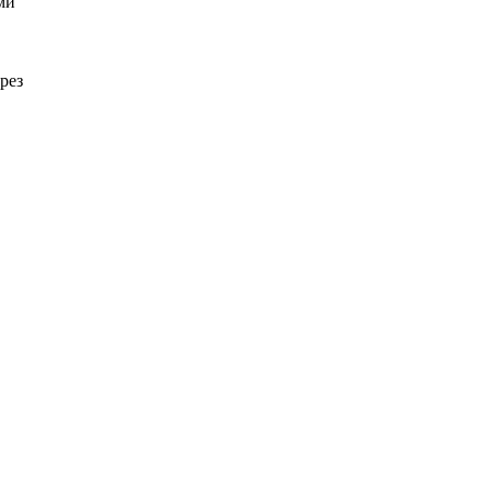
ми
рез