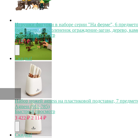
Игрушки фигурки в наборе серии "На ферме", 6 предмет
(рейнджер, лось, олененок ограждение-загон, дерево, кам
Быстрый просмотр
(ММ205-033)
2 117
₽
Скидка!
Набор ножей agness на пластиковой подставке, 7 предмет
Agness (911-785)
Быстрый просмотр
3 422
₽
2 114
₽
Скидка!