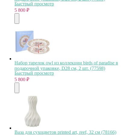
Быстрый просмотр
5 800
₽
Набор тарелок owl из коллекции birds of paradise в
подарочной упаковке, D28 см, 2 шт. (77598)
Быстрый просмотр
5 800
₽
Ваза для сухоцветов printed art, reef, 32 см (78166)