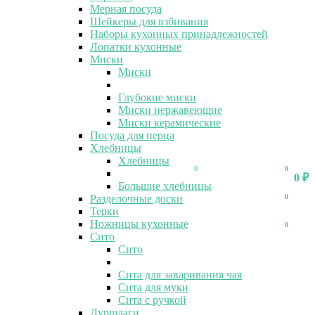
Мерная посуда
Шейкеры для взбивания
Наборы кухонных принадлежностей
Лопатки кухонные
Миски
Миски
Глубокие миски
Миски нержавеющие
Миски керамические
Посуда для перца
Хлебницы
Хлебницы
0
0
0
₽
Большие хлебницы
Разделочные доски
0
Терки
Ножницы кухонные
0
Сито
Сито
Сита для заваривания чая
Сита для муки
Сита с ручкой
Дуршлаги