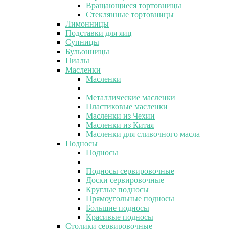
Вращающиеся тортовницы
Стеклянные тортовницы
Лимонницы
Подставки для яиц
Супницы
Бульонницы
Пиалы
Масленки
Масленки
Металлические масленки
Пластиковые масленки
Масленки из Чехии
Масленки из Китая
Масленки для сливочного масла
Подносы
Подносы
Подносы сервировочные
Доски сервировочные
Круглые подносы
Прямоугольные подносы
Большие подносы
Красивые подносы
Столики сервировочные