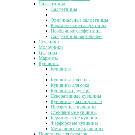
Салфетницы
Салфетницы
Оригинальные салфетницы
Керамические салфетницы
Необычные салфетницы
Салфетницы настольные
Соусники
Молочники
Графины
Мармиты
Кувшины
Кувшины
Кувшины для воды
Кувшины для сока
Кувшины с ручкой
Декоративные кувшины
Кувшины для спиртного
Прозрачные кувшины
Стеклянные кувшины
Керамические кувшины
Фарфоровые кувшины
Металлические кувшины
Подставки для бутылок