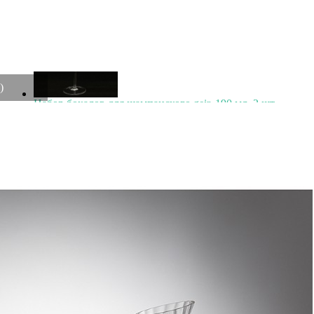
)
Набор бокалов для шампанского geir, 190 мл, 2 шт.
(73982)
Быстрый просмотр
3 500
₽
Набор креманок gemma amber, 255 мл, 2 шт. (74767)
Быстрый просмотр
3 500
₽