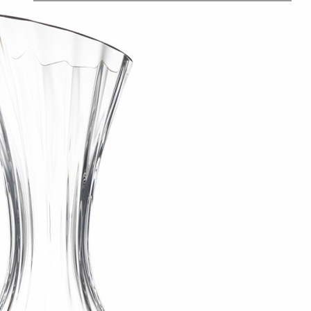
Обзор
Характеристики
Отзывы
0
Линейка Gemma Agate привлекает лаконичным дизайном и
стильным цветовым решением в дымчато-серых тонах. Вся
посуда выполнена вручную из выдувного стекла. Такой
способ производства позволяет играть с линиями и изгибами,
создавая уникальные и неповторимые продукты. Изделия
получаются более прочными, но при этом тоньше и
прозрачнее аналогов из обычного стекла. Декантер Gemma
Agate позволит раскрыть все тонкости аромата, улучшить
вкусовые качества вина и придать оформлению стола особый
шарм. Емкость имеет широкое основание и узкое горлышко со