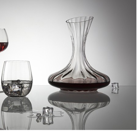
Скатерть на стол из хлопка зеленого цвета russian north,
170х170 см (63467)
Быстрый просмотр
4 700
₽
3 500
₽
Набор тарелок with bite, D15 см, 2 шт. (73314)
Быстрый просмотр
3 500
₽