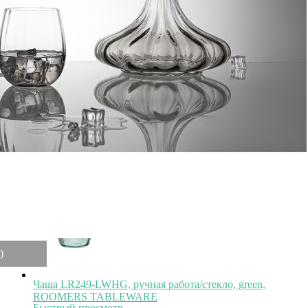
3 500
₽
Бокал 3375, стекло, clear, ITALESSE
Быстрый просмотр
3 500
₽
)
Чаша LR249-LWHG, ручная работа/стекло, green,
ROOMERS TABLEWARE
Быстрый просмотр