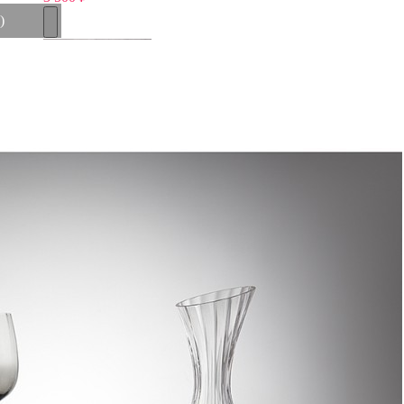
)
Подсвечник Ksa/5463, 13, стекло, silver burn, ROOMERS
FURNITURE
Быстрый просмотр
3 500
₽
Бокал 30801, стекло, clear, TOYO SASAKI GLASS
Быстрый просмотр