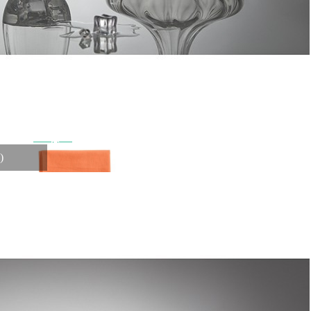
Петербургу или службой доставки по всей России.
Оплата
Оплатите заказ банковской картой, электронными
деньгами или наличными в ближайшем платежном
терминале или наличными.
Как заказать
Позвоните менеджеру по телефону или оформите заказ
через корзину
Рекомендуем посмотреть
Скидка!
)
Скатерть на стол из хлопка оранжевого цвета russian
north, 170х170 см (63469)
Быстрый просмотр
4 700
₽
3 500
₽
Скидка!