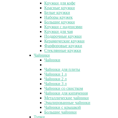
Кружки для кофе
Красные кружки
Белые кружки
Наборы кружек
Большие кружки
Кружки с надписями
Кружки для чая
Подарочные кружки
Керамические кружки
Фарфоровые кружки
Стеклянные кружки
Чайники
Чайники
Чайники для плиты
Чайники 1 л
Чайники 2 л
Чайники 3 л
Чайники со свистком
Чайники для кипячения
Металлические чайники
Эмалированные чайники
Чайники с крышкой
Большие чайники
Турки