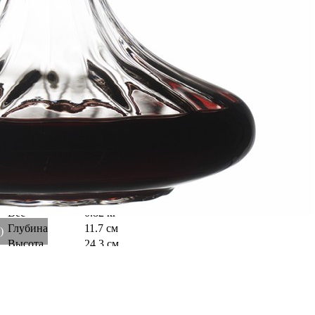
скошенным краем. В графине такой формы напиток
обогащается кислородом, приобретает более мягкий и
сбалансированный вкус. Процедура естественной аэрации
особенно рекомендована молодым винам, насыщенным
танинами. Стоит им “подышать”, и из них уходит чрезмерная
терпкость и вязкость. Для каждого напитка время
декантирования рассчитывается индивидуально, в
зависимости от выдержки. Комбинируйте предметы из
одноименной линейки – декантер, бокалы, стаканы для воды,
чтобы создать завершенную композицию и удивить гостей
изысканной сервировкой. Наши продукты прошли испытания
на отсутствие в составе свинца и кадмия в соответствии со
стандартными тестами FDA. Материал: выдувное стекло.
Размеры: 11,7х11,7х24,3 см. Объем: 1,5 л. Рекомендовано
ручное мытье с помощью мягкой губки с жидким чистящим
средством.
Вес
0.82 кг
Глубина
11.7 см
)
Высота
24.3 см
Производитель
Liberty Jones
Материал
выдувное стекло
Страна
Китай
Длина
11.7 см