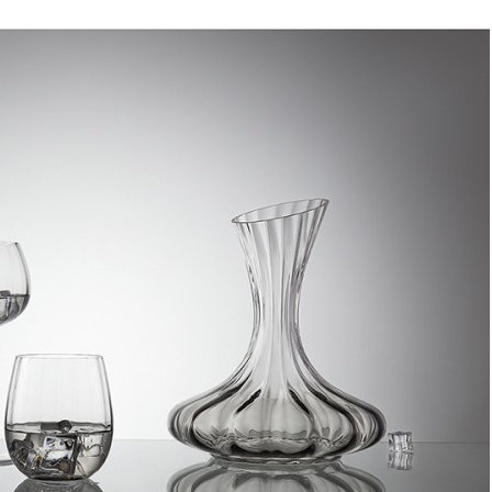
Цвет
серый
Категория
Бар
Штрихкод
4650197763521
Страна бренда
Россия
Рассказать друзьям!
Купить Декантер gemma agate, 1,5 л (74866)
Артикул:
HM-GAT-DC-1.5-FD(U)
Этот товар недоступен для заказа
Информация о доставке
Эль-Монте
Прочее
Служба доставки СДЭК
Самовывоз
ПВЗ СДЭК
Преимущества для клиентов
Закзать в интернет-магазине
Вступайте в ряды довольных клиентов! Создавайте
Вашу территорию уюта!
Доставка
Мы доставим ваш заказ курьером по Москве и Санкт-