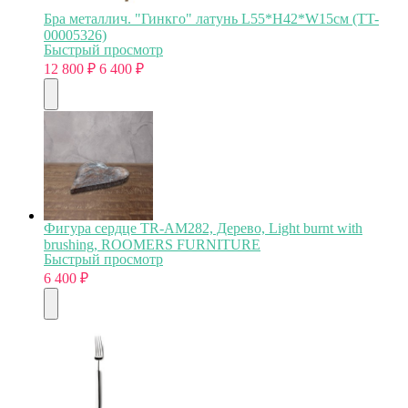
Бра металлич. "Гинкго" латунь L55*H42*W15см (TT-
00005326)
Быстрый просмотр
12 800
₽
6 400
₽
Фигура сердце TR-AM282, Дерево, Light burnt with
brushing, ROOMERS FURNITURE
Быстрый просмотр
6 400
₽