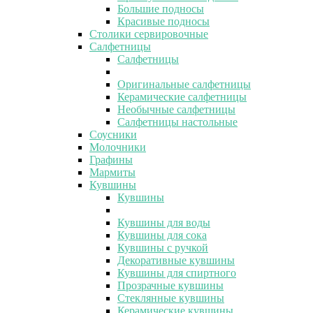
Большие подносы
Красивые подносы
Столики сервировочные
Салфетницы
Салфетницы
Оригинальные салфетницы
Керамические салфетницы
Необычные салфетницы
Салфетницы настольные
Соусники
Молочники
Графины
Мармиты
Кувшины
Кувшины
Кувшины для воды
Кувшины для сока
Кувшины с ручкой
Декоративные кувшины
Кувшины для спиртного
Прозрачные кувшины
Стеклянные кувшины
Керамические кувшины