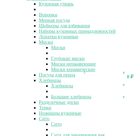
Кухонная утварь
Воронки
Мерная посуда
Шейкеры для взбивания
Наборы кухонных принадлежностей
Лопатки кухонные
Миски
Миски
Глубокие миски
Миски нержавеющие
Миски керамические
0
0
Посуда для перца
0
₽
Хлебницы
Хлебницы
0
Большие хлебницы
0
Разделочные доски
Терки
Ножницы кухонные
Сито
Сито
Сита для заваривания чая