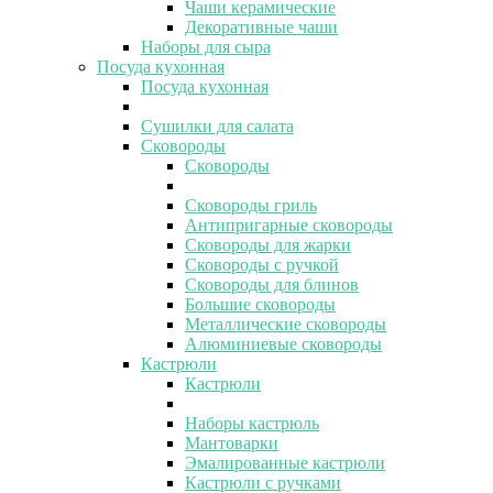
Чаши керамические
Декоративные чаши
Наборы для сыра
Посуда кухонная
Посуда кухонная
Сушилки для салата
Сковороды
Сковороды
Сковороды гриль
Антипригарные сковороды
Сковороды для жарки
Сковороды с ручкой
Сковороды для блинов
Большие сковороды
Металлические сковороды
Алюминиевые сковороды
Кастрюли
Кастрюли
Наборы кастрюль
Мантоварки
Эмалированные кастрюли
Кастрюли с ручками