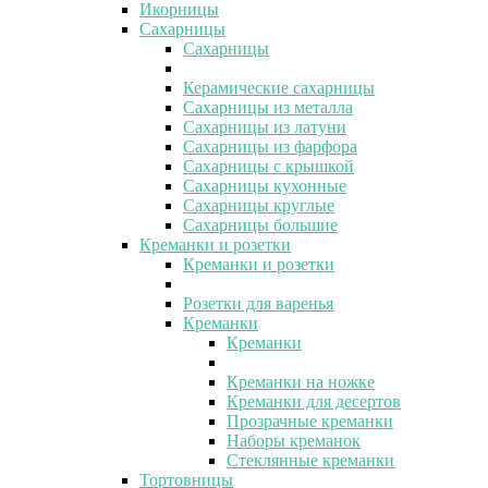
Икорницы
Сахарницы
Сахарницы
Керамические сахарницы
Сахарницы из металла
Сахарницы из латуни
Сахарницы из фарфора
Сахарницы с крышкой
Сахарницы кухонные
Сахарницы круглые
Сахарницы большие
Креманки и розетки
Креманки и розетки
Розетки для варенья
Креманки
Креманки
Креманки на ножке
Креманки для десертов
Прозрачные креманки
Наборы креманок
Стеклянные креманки
Тортовницы