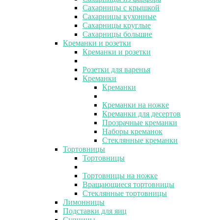
Сахарницы с крышкой
Сахарницы кухонные
Сахарницы круглые
Сахарницы большие
Креманки и розетки
Креманки и розетки
Розетки для варенья
Креманки
Креманки
Креманки на ножке
Креманки для десертов
Прозрачные креманки
Наборы креманок
Стеклянные креманки
Тортовницы
Тортовницы
Тортовницы на ножке
Вращающиеся тортовницы
Стеклянные тортовницы
Лимонницы
Подставки для яиц
Супницы