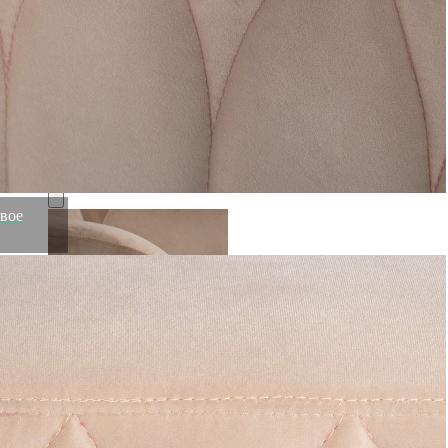
Поднос D238, воловья шкура, сталь, Black Nickel,
ROOMERS FURNITURE
Быстрый просмотр
108 900
₽
евое
Кресло велюр бежевый/мат.зол. 75*87*80см (TT-
00006029)
Быстрый просмотр
109 000
₽
Скидка!