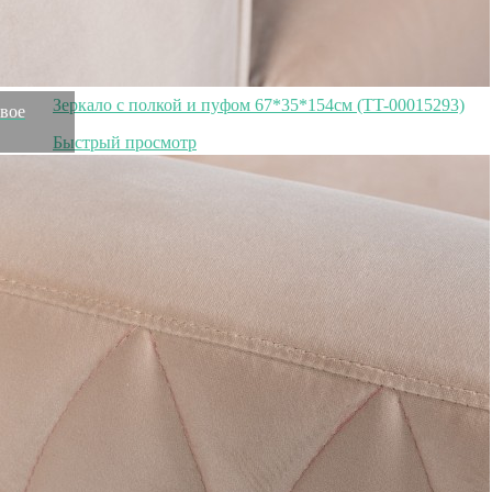
Зеркало с полкой и пуфом 67*35*154см (TT-00015293)
евое
Быстрый просмотр
121 200
₽
108 800
₽
Емкость для охлаждения вина E406, металл, Antique
brass, ROOMERS FURNITURE
Быстрый просмотр
108 900
₽