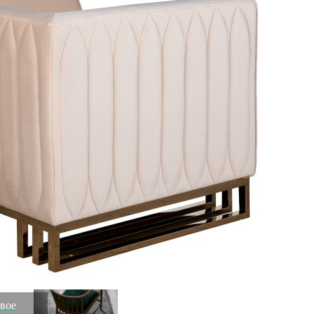
Служба доставки СДЭК
Самовывоз
ПВЗ СДЭК
Преимущества для клиентов
Закзать в интернет-магазине
Вступайте в ряды довольных клиентов! Создавайте
Вашу территорию уюта!
Доставка
Мы доставим ваш заказ курьером по Москве и Санкт-
Петербургу или службой доставки по всей России.
Оплата
Оплатите заказ банковской картой, электронными
деньгами или наличными в ближайшем платежном
терминале или наличными.
Как заказать
Позвоните менеджеру по телефону или оформите заказ
через корзину
Рекомендуем посмотреть
евое