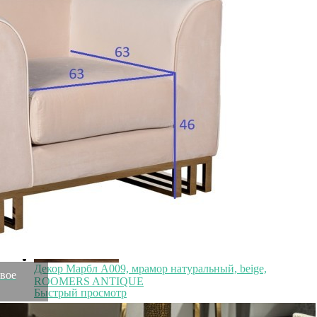
Стеллаж 79*24*234(374)см (TT-00016122)
Быстрый просмотр
110 400
₽
Декор Марбл A009, мрамор натуральный, beige,
евое
ROOMERS ANTIQUE
Быстрый просмотр
110 600
₽