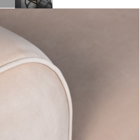
Полукресло HAC6018-OAK/Viola79, дуб, вельвет, green,
ROOMERS FURNITURE
Быстрый просмотр
107 800
₽
Скидка!
Стол журнальный d90*38см (TT-00013384)
Быстрый просмотр
134 200
₽
107 360
₽
Скидка!