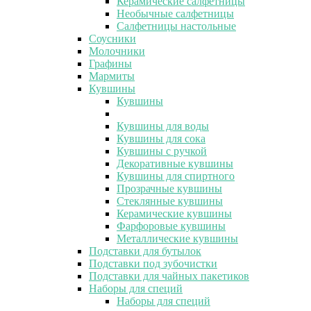
Керамические салфетницы
Необычные салфетницы
Салфетницы настольные
Соусники
Молочники
Графины
Мармиты
Кувшины
Кувшины
Кувшины для воды
Кувшины для сока
Кувшины с ручкой
Декоративные кувшины
Кувшины для спиртного
Прозрачные кувшины
Стеклянные кувшины
Керамические кувшины
Фарфоровые кувшины
Металлические кувшины
Подставки для бутылок
Подставки под зубочистки
Подставки для чайных пакетиков
Наборы для специй
Наборы для специй