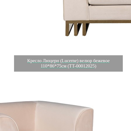
Кресло Люцерн (Lucerne) велюр бежевое
110*86*75см (TT-00012025)