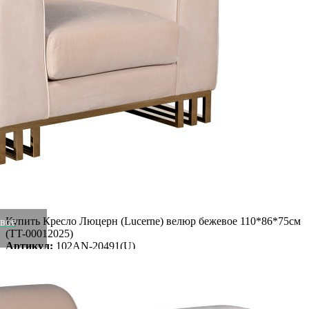
Характеристики
Отзывы
0
Глубина
100 м
Размер
86/75/100
Высота
75 м
Ширина
86 м
обивка - велюр, каркас - дерево, основание -
Материал
нержавеющая сталь
Категория
Мебель для гостиной
Рассказать друзьям!
Купить Кресло Люцерн (Lucerne) велюр бежевое 110*86*75см
евое
(TT-00012025)
Артикул:
102AN-20491(U)
Нет в наличии
Информация о доставке
Эль-Монте
Прочее