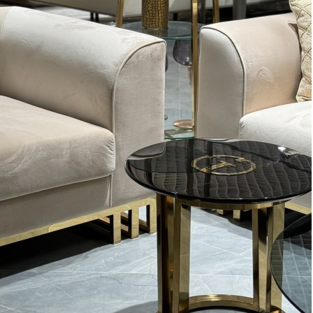
Стол приставной 16582-85, металл, Bronze, ROOMERS
FURNITURE
Быстрый просмотр
110 600
₽
Полукресло FG-30568, ротанг / полиротанг, beige/black,
ROOMERS FURNITURE
Быстрый просмотр
110 600
₽