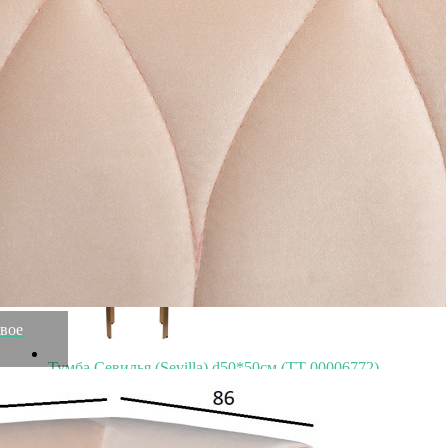
Диван Форли (Forli) светло-серый 250*116*72см (TT-
00013200)
Быстрый просмотр
267 200
₽
106 880
₽
евое
Тумба Севилья (Sevilla) d50*50см (TT-00006772)
Быстрый просмотр
105 600
₽