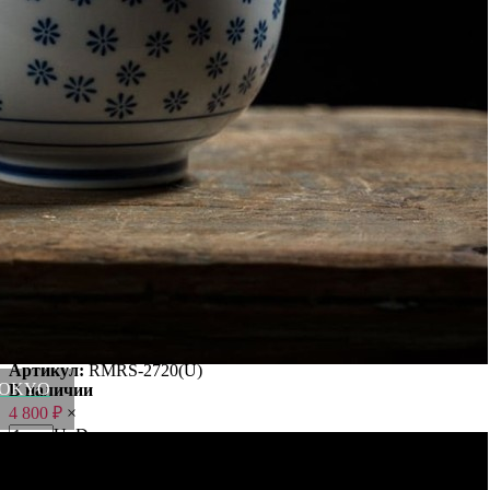
Многообразие дизайнерских решений делает посуду TOKYO
DESIGN универсальной, но в то же время уникальной, что
так ценится обладателями хорошего вкуса и любителями
большого выбора.
Материал: фарфор.
Цвет: blue/white.
Вес
0.292 кг
Объем
550 мл
Диаметр
12.7 см
Материал
фарфор
Цвет
blue/white
Категория
Посуда
Бренд
TOKYO DESIGN
Рассказать друзьям!
Купить Чаша 2720, 12,7 см, фарфор, blue/white, TOKYO
DESIGN
Артикул:
RMRS-2720(U)
, TOKYO
В наличии
4 800
₽
×
Up
Down
Купить