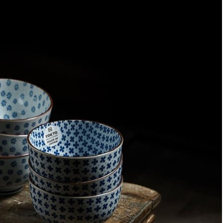
Информация о доставке
Эль-Монте
Прочее
Служба доставки СДЭК
Рассчитываем стоимость доставки...
Самовывоз
ПВЗ СДЭК
Рассчитываем стоимость доставки...
Преимущества для клиентов
Закзать в интернет-магазине
Вступайте в ряды довольных клиентов! Создавайте
Вашу территорию уюта!
Доставка
Мы доставим ваш заказ курьером по Москве и Санкт-
Петербургу или службой доставки по всей России.
Оплата
Оплатите заказ банковской картой, электронными
деньгами или наличными в ближайшем платежном
терминале или наличными.
Как заказать
Позвоните менеджеру по телефону или оформите заказ
через корзину
Рекомендуем посмотреть