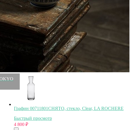
Плафон conia mini белый (53472)
Быстрый просмотр
4 800
₽
, TOKYO
Графин 00711801СНЯТО, стекло, Clear, LA ROCHERE
Быстрый просмотр
4 800
₽