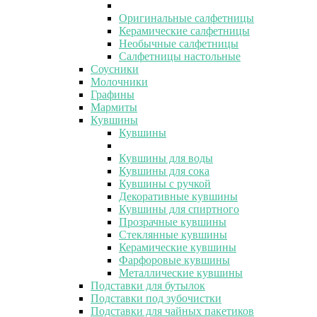
Оригинальные салфетницы
Керамические салфетницы
Необычные салфетницы
Салфетницы настольные
Соусники
Молочники
Графины
Мармиты
Кувшины
Кувшины
Кувшины для воды
Кувшины для сока
Кувшины с ручкой
Декоративные кувшины
Кувшины для спиртного
Прозрачные кувшины
Стеклянные кувшины
Керамические кувшины
Фарфоровые кувшины
Металлические кувшины
Подставки для бутылок
Подставки под зубочистки
Подставки для чайных пакетиков