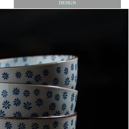
DESIGN
Обзор
Характеристики
Отзывы
0
TOKYO DESIGN - прогрессивная компания, собравшая в
своей команде одних из лучших дизайнеров по предметам
сервировки и посуде. Яркие и интересные орнаменты,
воплощающие в себе культурные особенности стран Азии,
Европы и многих других. Качество фарфора, его дизайн и
формы делают его востребованным и узнаваемым не только
на уровне страны производителя, но и по всему миру.
Высокие технологии и современные инновационные решения
делают в итоге фарфор данного бренда экологически чистым,
прочным, качественным и эстетически приятным.