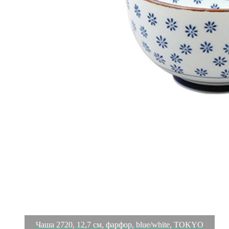
Чаша 2720, 12,7 см, фарфор, blue/white, TOKYO