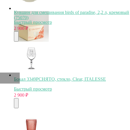
Кувшин для смешивания birds of paradise, 2,2 л, кремовый
(75070)
Быстрый просмотр
2 900
₽
Бокал 3349PСНЯТО, стекло, Clear, ITALESSE
Быстрый просмотр
2 900
₽