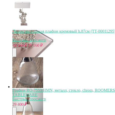
Лампа настольная плафон кремовый h.87см (TT-00011295
Быстрый просмотр
48 600
₽
29 160
₽
Графин RO-7553/HMN, металл, стекло, chrom, ROOMERS
TABLEWARE
Быстрый просмотр
29 400
₽