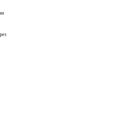
ми
рез