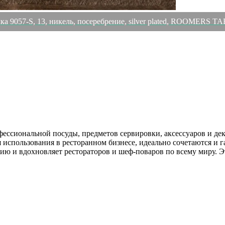
ка 9057-S, 13, никель, посеребрение, silver plated, ROOMERS
ессиональной посуды, предметов сервировки, аксессуаров и де
спользования в ресторанном бизнесе, идеально сочетаются и г
и вдохновляет рестораторов и шеф-поваров по всему миру. Э