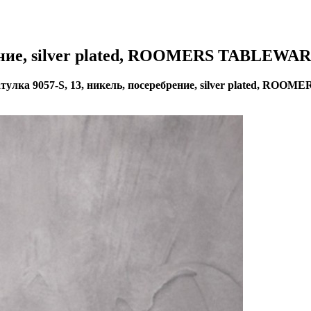
рение, silver plated, ROOMERS TABLEWA
улка 9057-S, 13, никель, посеребрение, silver plated, R