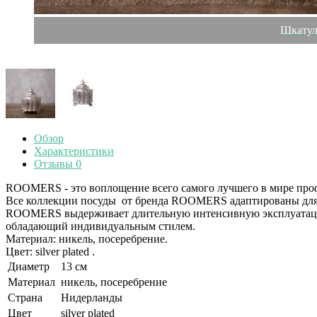
Шкатул
Обзор
Характеристики
Отзывы
0
ROOMERS - это воплощение всего самого лучшего в мире проф
Все коллекции посуды от бренда ROOMERS адаптированы для и
ROOMERS выдерживает длительную интенсивную эксплуатацию 
обладающий индивидуальным стилем.
Материал: никель, посеребрение.
Цвет: silver plated .
Диаметр
13 см
Материал
никель, посеребрение
Страна
Нидерланды
Цвет
silver plated