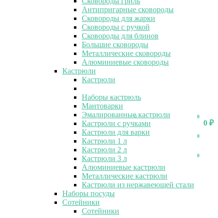
Сковороды гриль
Антипригарные сковороды
Сковороды для жарки
Сковороды с ручкой
Сковороды для блинов
Большие сковороды
Металлические сковороды
Алюминиевые сковороды
Кастрюли
Кастрюли
Наборы кастрюль
Мантоварки
Эмалированные кастрюли
0
0
0
₽
Кастрюли с ручками
Кастрюли для варки
0
Кастрюли 1 л
Кастрюли 2 л
0
Кастрюли 3 л
Алюминиевые кастрюли
Металлические кастрюли
Кастрюли из нержавеющей стали
Наборы посуды
Сотейники
Сотейники