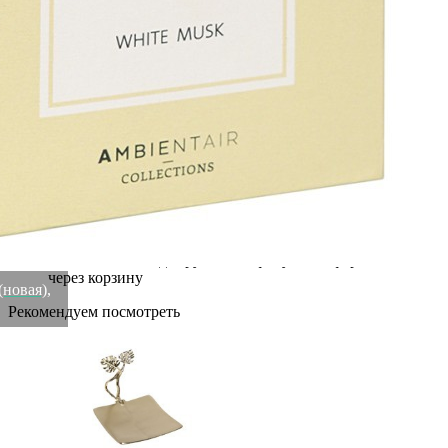
Рассчитываем стоимость доставки...
Преимущества для клиентов
Закзать в интернет-магазине
Вступайте в ряды довольных клиентов! Создавайте
Вашу территорию уюта!
Доставка
Мы доставим ваш заказ курьером по Москве и Санкт-
Петербургу или службой доставки по всей России.
Оплата
Оплатите заказ банковской картой, электронными
деньгами или наличными в ближайшем платежном
терминале или наличными.
Как заказать
Позвоните менеджеру по телефону или оформите заказ
через корзину
(новая),
Рекомендуем посмотреть