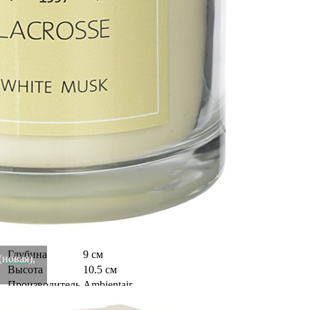
горят более 40 часов. Стеклянный стакан не дает воску
растекаться и капать на используемую под свечу поверхность.
Семейство: шипровые. Верхние ноты: герань, озон. Средние
ноты: ирис, дубовый мох. Базовые ноты: мускус, белые
древесные ноты. Время горения: 60 часов. ! Регулярно
подрезать фитиль, чтобы его высота не превышала 6-8 мм.
Благодаря этому пламя будет ярким и ровным. ! Не оставлять
свечу на ветру или сквозняке – это может привести к
неравномерному горению и, как следствие, – к образованию
сильных подтеков. ! Зажигать свечу, предварительно
расположив ее на подсвечнике, если она идет без
специального стакана. ! Не оставлять горящую свечу без
присмотра. ! Использовать вдали от легковоспламеняющихся
материалов. ! Беречь от детей и домашних животных. Важно!
Если свеча начала подтекать, огонь следует затушить и дать
воску застыть, после чего можно будет зажечь ее повторно. В
противном случае может образоваться сильный подтек, а
свеча утратит красивый внешний вид и свои первоначальные
качества.
Вес
0.66 кг
Глубина
9 см
(новая),
Высота
10.5 см
Производитель
Ambientair
Материал
растительный воск, ароматические масла