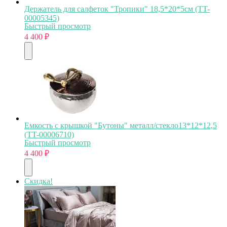
Держатель для салфеток "Тропики" 18,5*20*5см (TT-
00005345)
Быстрый просмотр
4 400
₽
Емкость с крышкой "Бутоны" металл/стекло13*12*12,5
(TT-00006710)
Быстрый просмотр
4 400
₽
Скидка!