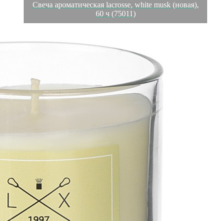
Свеча ароматическая lacrosse, white musk (новая),
60 ч (75011)
Обзор
Характеристики
Отзывы
0
Ароматические свечи для дома от испанского бренда
Ambientair – прекрасный способ создать уютную атмосферу и
подчеркнуть индивидуальный характер интерьера. Их можно
использовать во время медитаций, релаксации, SPA-процедур
и романтических встреч. Свеча источает чарующий, свежий
аромат цветущего сада, согретого ярким полуденным
солнцем. Изделие имеет стильный дизайн, благодаря чему
может стать необычным акцентом интерьера и оригинальным
подарком к празднику. При производстве используется только
природный воск растительного происхождения. Свечи не
содержат спирт, не выделяют токсины, почти не коптят и