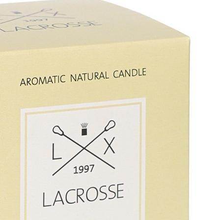
Страна
Испания
Длина
9 см
Цвет
Бежевый
Категория
Ароматические свечи
Штрихкод
8435474422874
Страна бренда
Испания
Рассказать друзьям!
Купить Свеча ароматическая lacrosse, white musk (новая), 60 ч
(75011)
Артикул:
VV060MBLC_new-FD(U)
В наличии
4 400
₽
×
Up
Down
Купить
Информация о доставке
Помона
Прочее
Служба доставки СДЭК
Рассчитываем стоимость доставки...
Самовывоз
ПВЗ СДЭК