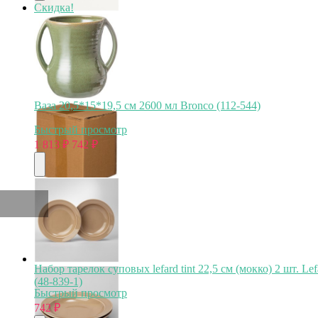
Скидка!
Ваза 20,5*15*19,5 см 2600 мл Bronco (112-544)
Быстрый просмотр
1 813
₽
742
₽
Набор тарелок суповых lefard tint 22,5 см (мокко) 2 шт. Lef
(48-839-1)
Быстрый просмотр
742
₽