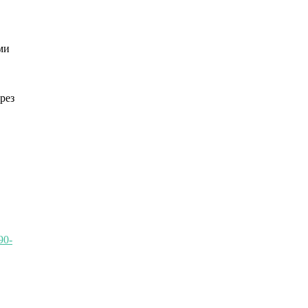
ми
рез
90-