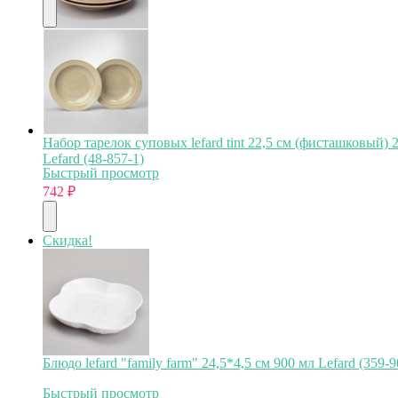
Набор тарелок суповых lefard tint 22,5 см (фисташковый) 2
Lefard (48-857-1)
Быстрый просмотр
742
₽
Скидка!
Блюдо lefard "family farm" 24,5*4,5 см 900 мл Lefard (359-9
Быстрый просмотр