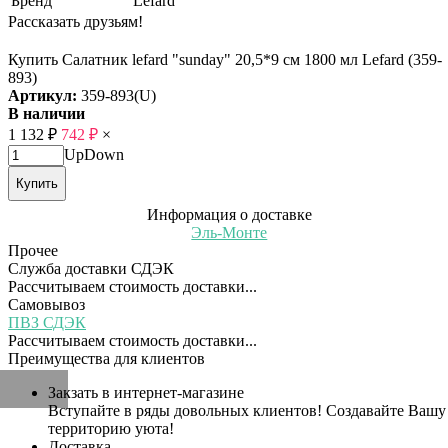
Бренд
Lefard
Рассказать друзьям!
Купить Салатник lefard "sunday" 20,5*9 см 1800 мл Lefard (359-
893)
Артикул:
359-893(U)
В наличии
1 132
₽
742
₽
×
Up
Down
Купить
Информация о доставке
Эль-Монте
Прочее
Служба доставки СДЭК
Рассчитываем стоимость доставки...
Самовывоз
ПВЗ СДЭК
Рассчитываем стоимость доставки...
Преимущества для клиентов
Закзать в интернет-магазине
Вступайте в ряды довольных клиентов! Создавайте Вашу
территорию уюта!
Доставка