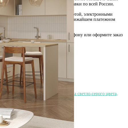
Петербургу или службой доставки по всей России.
Оплата
Оплатите заказ банковской картой, электронными
деньгами или наличными в ближайшем платежном
терминале или наличными.
Как заказать
Позвоните менеджеру по телефону или оформите заказ
через корзину
Рекомендуем посмотреть
Ковер ручной работы из хлопка светло-серого цвета,
160х230 см (63175)
Быстрый просмотр
21 900
₽