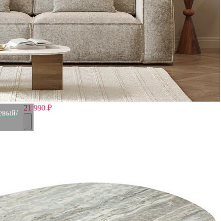
Ковер из шерсти и переработанного хлопка shillong из
коллекции ethnic, 160х230см (76054)
Быстрый просмотр
21 990
₽
жевый/
Ковер из шерсти chandigarh из коллекции ethnic, 120х180
см (77642)
Быстрый просмотр