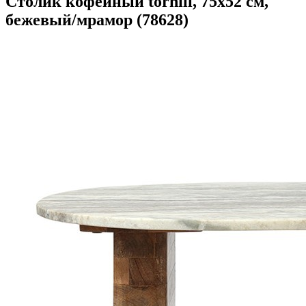
Столик кофейный torhill, 75х52 см,
бежевый/мрамор (78628)