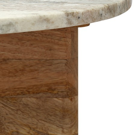
Элитные наборы посуды
Элитные тарелки
Элитные салатники
Элитные чашки
Элитные сахарницы
Элитные молочники
Элитные кувшины
Элитные предметы интерьера
Элитные предметы интерьера
Элитные шкатулки и копилки
Элитные часы
Элитные часы
Элитные настольные часы
Элитные настенные часы
Элитные картины
Элитные фоторамки
Элитные статуэтки и скульптуры
Элитные свечи
Элитные подсвечники
Элитные подсвечники
Элитные керамические подсвечники