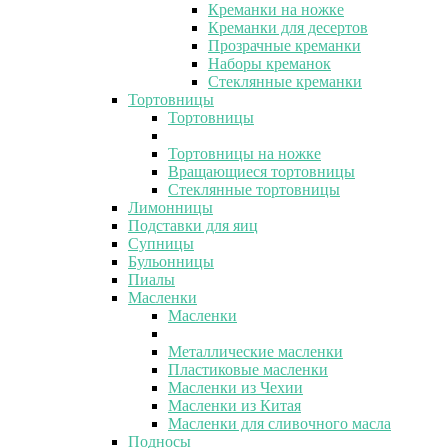
Креманки на ножке
Креманки для десертов
Прозрачные креманки
Наборы креманок
Стеклянные креманки
Тортовницы
Тортовницы
Тортовницы на ножке
Вращающиеся тортовницы
Стеклянные тортовницы
Лимонницы
Подставки для яиц
Супницы
Бульонницы
Пиалы
Масленки
Масленки
Металлические масленки
Пластиковые масленки
Масленки из Чехии
Масленки из Китая
Масленки для сливочного масла
Подносы