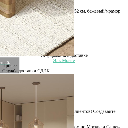
Рассказать друзьям!
Купить Столик кофейный torhill, 75х52 см, бежевый/мрамор
(78628)
Артикул:
BB0000863-FD(U)
В наличии
21 900
₽
×
Up
Down
Купить
Информация о доставке
Эль-Монте
жевый/
Прочее
Служба доставки СДЭК
Рассчитываем стоимость доставки...
Самовывоз
ПВЗ СДЭК
Рассчитываем стоимость доставки...
Преимущества для клиентов
Закзать в интернет-магазине
Вступайте в ряды довольных клиентов! Создавайте
Вашу территорию уюта!
Доставка
Мы доставим ваш заказ курьером по Москве и Санкт-