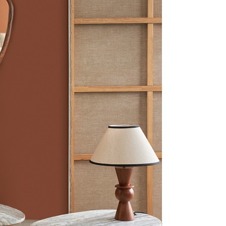
Подарочные чайные наборы
Чайные наборы на 1 персону
Чайные наборы на 2 персоны
Чайные наборы на 4 персоны
Чайные наборы на 6 персон
Фарфоровые чайные наборы
Керамические чайные наборы
Сервизы кофейные
Сервизы кофейные
Кофейные сервизы на 6 персон
Фарфоровые кофейные сервизы
Кофейные сервизы из Китая
Кофейные наборы
Кофейные наборы
Кофейные наборы на 2 персоны
Кофейные наборы на 6 персон
Кофейные наборы из 12 предметов
Подарочные кофейные наборы
Наборы кофейных чашек с блюдцами
Белые кофейные наборы
Фарфоровые кофейные наборы
Керамические кофейные наборы