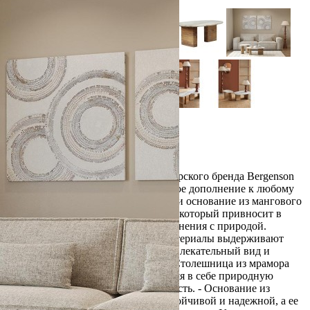
Обзор
Характеристики
Отзывы
0
Столик кофейный Torhill от дизайнерского бренда Bergenson
Bjorn – элегантное и функциональное дополнение к любому
интерьеру. Столешница из мрамора и основание из мангового
дерева создают прекрасный тандем, который привносит в
интерьер ощущение гармонии и единения с природой.
Особенности и преимущества: - Материалы выдерживают
испытание временем, сохраняя привлекательный вид и
первоначальные характеристики. - Столешница из мрамора
делает модель интересной, объединяя в себе природную
красоту, практичность и долговечность. - Основание из
мангового дерева делает мебель устойчивой и надежной, а ее