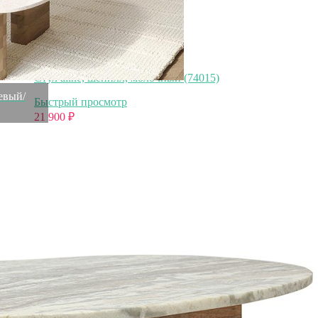
Стул aline, шенилл, молочный (74015)
жевый/
Быстрый просмотр
21 900
₽
Шкатулка LGSC6, Дерево, natural, ROOMERS
FURNITURE
Быстрый просмотр
21 900
₽