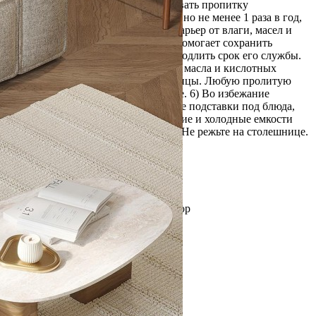
натурального мрамора. 4) Использовать пропитку
рекомендуется 1 раз в 6–12 месяцев, но не менее 1 раза в год,
чтобы поддерживать ее защитный барьер от влаги, масел и
грязи. Эта профилактическая мера помогает сохранить
идеальный внешний вид камня и продлить срок его службы.
5) Постарайтесь избегать попадания масла и кислотных
жидкостей на поверхность столешницы. Любую пролитую
жидкость вытирайте насухо сразу же. 6) Во избежание
появления новых пятен, используйте подставки под блюда,
кружки, бокалы. 7) Не ставьте горячие и холодные емкости
непосредственно на столешницу. 8) Не режьте на столешнице.
Вес
26.24 кг
Глубина
52.5 см
Высота
30 см
Производитель
Bergenson Bjorn
Материал
дерево манго, мрамор
Страна
Индия
Длина
75 см
Цвет
белый
Категория
Столы и столики
Штрихкод
4660263999181
Страна бренда
Россия