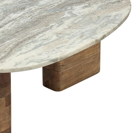
21 990
₽
Картина Бык с лотосом белый с кристаллами Swarovski
(2322)
Быстрый просмотр
22 000
₽
Стенд RO-11496, 25, металл, стекло, chrom/clear,
ROOMERS TABLEWARE
Быстрый просмотр