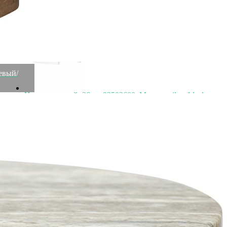
21 800
₽
жевый/
Нож поварской, 26 см 92502600, Металл, silver/black,
SCANPAN
Быстрый просмотр
22 000
₽
Товары
Распродажа
Элитная коллекция
Элитная коллекция
Элитная посуда
Элитная посуда