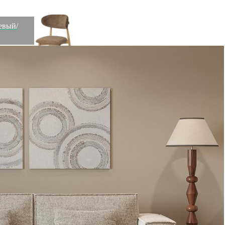
жевый/
Стул stone, мягкий шенилл, кофе с молоком (77297)
Быстрый просмотр
21 900
₽
Стул reed, черный/серо-голубой (77583)
Быстрый просмотр
21 900
₽