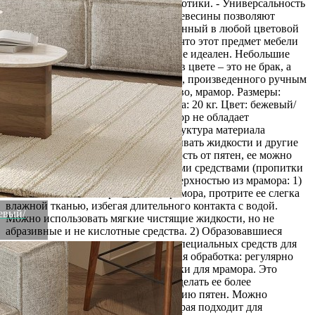
дизайн – уникальным, с налетом экзотики. - Универсальность
мрамора и естественный оттенок древесины позволяют
вписать столик в интерьер, оформленный в любой цветовой
гамме. ! Обращаем ваше внимание, что этот предмет мебели
изготовлен вручную и может быть не идеален. Небольшие
неровности, потертости и различия в цвете – это не брак, а
индивидуальная особенность товара, произведенного ручным
способом. Материал: манговое дерево, мрамор. Размеры:
75х52х30 см. Максимальная нагрузка: 20 кг. Цвет: бежевый/
мрамор. Важно! Натуральный мрамор не обладает
водоотталкивающим эффектом. Структура материала
пористая, из-за чего он может впитывать жидкости и другие
вещества. Чтобы защитить поверхность от пятен, ее можно
обработать специальными защитными средствами (пропитки
для мрамора). Как ухаживать за поверхностью из мрамора: 1)
Чтобы очистить поверхность из мрамора, протрите ее слегка
влажной тканью, избегая длительного контакта с водой.
жевый/
Можно использовать мягкие чистящие жидкости, но не
абразивные и не кислотные средства. 2) Образовавшиеся
пятна можно очистить с помощью специальных средств для
каменных поверхностей. 3) Защитная обработка: регулярно
наносите защитный слой из пропитки для мрамора. Это
позволит защитить поверхность и сделать ее более
герметичной, устойчивой к появлению пятен. Можно
использовать любую пропитку, которая подходит для