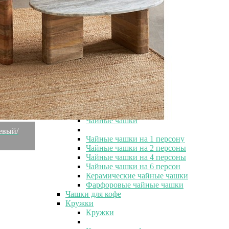
Заварочные чайники
Заварочные чайники
Заварочные чайники с ситечком
Заварочные чайники с крышкой
Стеклянные заварочные чайники
Керамические заварочные чайники
Фарфоровые заварочные чайники
Чугунные заварочные чайники
Металлические заварочные чайники
Кофейники
Френч-прессы
Чайные чашки
Чайные чашки
жевый/
Чайные чашки на 1 персону
Чайные чашки на 2 персоны
Чайные чашки на 4 персоны
Чайные чашки на 6 персон
Керамические чайные чашки
Фарфоровые чайные чашки
Чашки для кофе
Кружки
Кружки