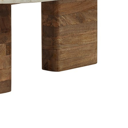
Блюдо TP333-WHI(TP333-00121G), 33,9 см, керамика,
white, CASAFINA BY COSTA NOVA
Быстрый просмотр
21 900
₽
Скидка!
Стол сервировочный нерж.сталь 46*26*46см (TT-
00011205)
Быстрый просмотр
43 800
₽
21 900
₽