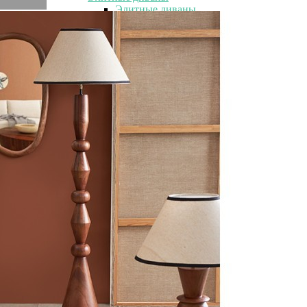
Элитные диваны
Элитные велюровые диваны
Элитные кожаные диваны
Элитные комоды
Элитные консоли
Элитные кресла
Элитные кровати
Элитные матрасы
Элитная мебель для столовой
Элитные журнальные столики
Элитные журнальные столики
Элитные стеклянные столики
Элитные металлические столики
Элитные обеденные столы
Элитные стулья
Элитные тумбы
Элитные шкуры и меховые изделия
Элитные шкуры и меховые изделия
Элитная овчина
Элитные ароматы для дома
Элитные ароматы для дома