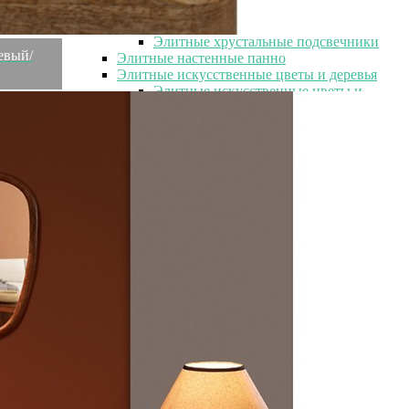
Элитные металлические подсвечники
Элитные стеклянные подсвечники
Элитные хрустальные подсвечники
жевый/
Элитные настенные панно
Элитные искусственные цветы и деревья
Элитные искусственные цветы и
деревья
Элитные искусственные цветы
Элитные искусственные растения
Элитные зеркала
Элитные зеркала
Элитные прямоугольные зеркала
Элитные круглые зеркала
Элитные напольные зеркала
Элитные декоративные зеркала
Необычные элитные зеркала
Элитные кашпо и горшки для цветов
Элитные кашпо и горшки для цветов
Элитные кашпо
Элитные держатели для книг
Элитные вешалки
Элитные вазы