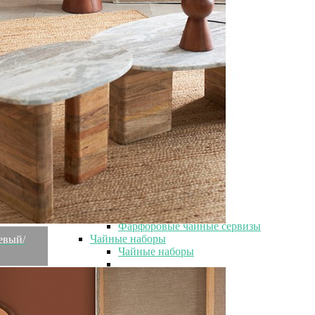
Элитные арома-спреи
Элитные ароматические свечи
Посуда
Посуда
Посуда для чая и кофе
Посуда для чая и кофе
Сервизы чайные
Сервизы чайные
Современные чайные сервизы
Чайные сервизы Lefard
Чайные сервизы китайские
Красивые чайные сервизы
Чешские чайные сервизы
Чайные сервизы на 6 персон
Фарфоровые чайные сервизы
Чайные наборы
жевый/
Чайные наборы
Чайные наборы в коробке
Чайные наборы с чашками 250 мл
Чайные наборы Lefard
Белые чайные наборы