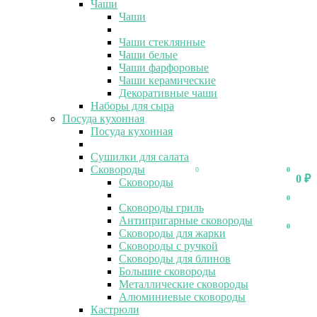
Чаши
Чаши
Чаши стеклянные
Чаши белые
Чаши фарфоровые
Чаши керамические
Декоративные чаши
Наборы для сыра
Посуда кухонная
Посуда кухонная
Сушилки для салата
Сковороды
0
0
0
₽
Сковороды
0
Сковороды гриль
Антипригарные сковороды
0
Сковороды для жарки
Сковороды с ручкой
Сковороды для блинов
Большие сковороды
Металлические сковороды
Алюминиевые сковороды
Кастрюли