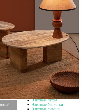
Элитные вазы
Элитные декоративные вазы
Элитные интерьерные вазы
Элитные керамические вазы
Элитные стеклянные вазы
Элитные светильники
Элитные светильники
Элитные потолочные светильники
Элитные настольные светильники
Элитные бра
Элитные напольные светильники
Элитный текстиль
Элитный текстиль
Элитные пледы
Элитные покрывала
Элитная мебель
Элитная мебель
Элитные шкафы
Элитные пуфы
жевый/
Элитные банкетки
Элитные диваны