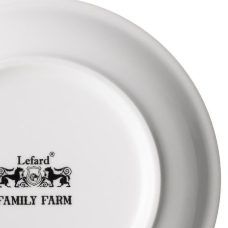
Характеристики
Отзывы
0
Вес
0.629 кг
Объем
0.002403 л
Серия
Family farm
Производитель
Chaozhou Haihong Ceramics Making Co., Ltd.
Материал
фарфор
Страна
Китай
Категория
НАБОРЫ ПОСУДЫ ДЛЯ ЧАЯ И КОФЕ
Длина коробки
0,155
Ширина коробки
0,155
Высота коробки
0,1
Бренд
Lefard
Рассказать друзьям!
Купить Чайная пара lefard "family farm" 200 мл Lefard (263-