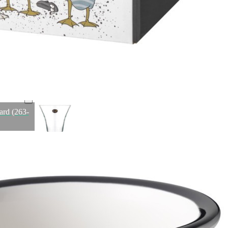
Кружка lefard "venezia" 300 мл Lefard (86-002)
Быстрый просмотр
1 122
₽
1 057
₽
ard (263-
Ваза "talia" высота 40 см Muza (380-523)
Быстрый просмотр
1 057
₽
Скидка!