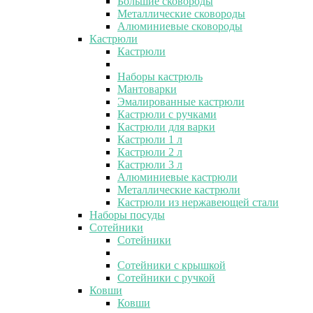
Большие сковороды
Металлические сковороды
Алюминиевые сковороды
Кастрюли
Кастрюли
Наборы кастрюль
Мантоварки
Эмалированные кастрюли
Кастрюли с ручками
Кастрюли для варки
Кастрюли 1 л
Кастрюли 2 л
Кастрюли 3 л
Алюминиевые кастрюли
Металлические кастрюли
Кастрюли из нержавеющей стали
Наборы посуды
Сотейники
Сотейники
Сотейники с крышкой
Сотейники с ручкой
Ковши
Ковши