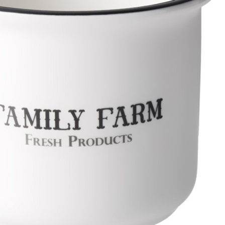
Ваза декоративная высота 26,5см Lefard (146-1930)
Быстрый просмотр
2 888
₽
1 057
₽
Скидка!
Набор столовых приборов на 6 персон arco agness 18 пр
Agness (942-562)
Быстрый просмотр
2 872
₽
1 057
₽