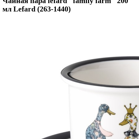
Чайная пара lefard "family farm" 200
мл Lefard (263-1440)