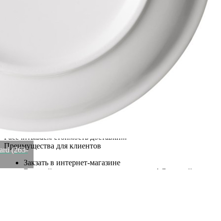
1440)
Артикул:
263-1440(U)
В наличии
1 056
₽
×
Up
Down
Купить
Информация о доставке
Эль-Монте
Прочее
Служба доставки СДЭК
Рассчитываем стоимость доставки...
Самовывоз
ПВЗ СДЭК
Рассчитываем стоимость доставки...
Преимущества для клиентов
ard (263-
Закзать в интернет-магазине
Вступайте в ряды довольных клиентов! Создавайте
Вашу территорию уюта!
Доставка
Мы доставим ваш заказ курьером по Москве и Санкт-
Петербургу или службой доставки по всей России.
Оплата