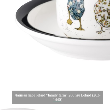
Чайная пара lefard "family farm" 200 мл Lefard (263-
1440)