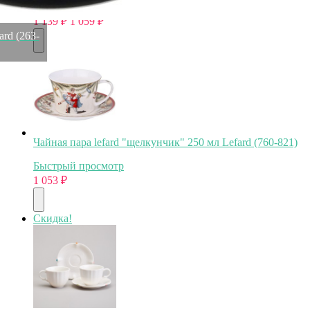
Быстрый просмотр
1 139
₽
1 059
₽
ard (263-
Чайная пара lefard "щелкунчик" 250 мл Lefard (760-821)
Быстрый просмотр
1 053
₽
Скидка!