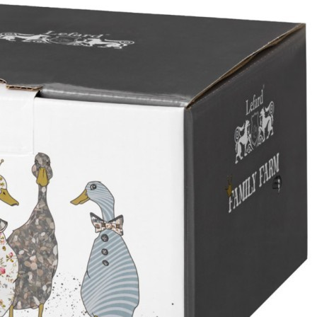
Оплатите заказ банковской картой, электронными
деньгами или наличными в ближайшем платежном
терминале или наличными.
Как заказать
Позвоните менеджеру по телефону или оформите заказ
через корзину
Рекомендуем посмотреть
Скидка!
Ваза декоративная высота 29см Lefard (146-1899)
Быстрый просмотр
2 572
₽
1 056
₽
Скидка!