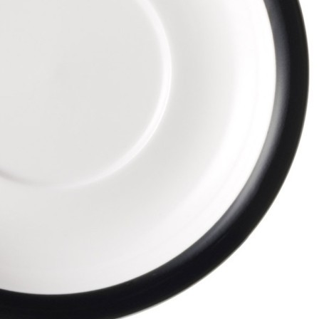
1 057
₽
Набор кружек lefard "tet-a-tet" 2 шт. 440 мл Lefard (416-
104)
Быстрый просмотр
1 054
₽
Скидка!
Эспандер ленточный для кросс-тренинга STARFIT ES-
803, 5-22 кг, 208х2,2 см, оранжевый (1676100)