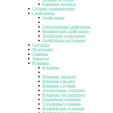
Красивые подносы
Столики сервировочные
Салфетницы
Салфетницы
Оригинальные салфетницы
Керамические салфетницы
Необычные салфетницы
Салфетницы настольные
Соусники
Молочники
Графины
Мармиты
Кувшины
Кувшины
Кувшины для воды
Кувшины для сока
Кувшины с ручкой
Декоративные кувшины
Кувшины для спиртного
Прозрачные кувшины
Стеклянные кувшины
Керамические кувшины
Фарфоровые кувшины