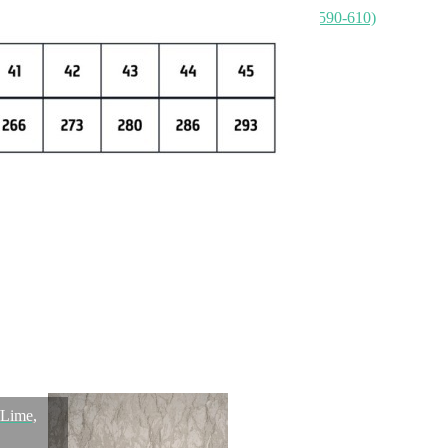
Сахарница lefard "irises" 320 мл Lefard (590-610)
Быстрый просмотр
1 421
₽
Скидка!
Шкатулка 23х13х8 см Lefard (06-385)
Быстрый просмотр
2 536
₽
1 417
₽
Скидка!
Lime,