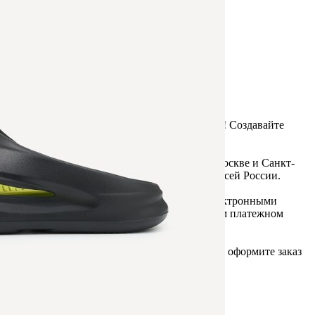
Прочее
Служба доставки СДЭК
Рассчитываем стоимость доставки...
Самовывоз
ПВЗ СДЭК
Рассчитываем стоимость доставки...
Преимущества для клиентов
Закзать в интернет-магазине
Вступайте в ряды довольных клиентов! Создавайте
Вашу территорию уюта!
Доставка
Мы доставим ваш заказ курьером по Москве и Санкт-
Петербургу или службой доставки по всей России.
Оплата
Оплатите заказ банковской картой, электронными
деньгами или наличными в ближайшем платежном
терминале или наличными.
Как заказать
Позвоните менеджеру по телефону или оформите заказ
через корзину
Рекомендуем посмотреть
Скидка!