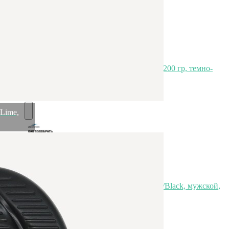
Фитбол STARFIT GB-108 антивзрыв, 1200 гр, темно-
синий, 75 см (1676047)
Быстрый просмотр
1 669
₽
1 419
₽
Lime,
Пантолеты 25DEGREES Contrast Khaki/Black, мужской,
р. 41-45 (1589675)
Быстрый просмотр
1 419
₽