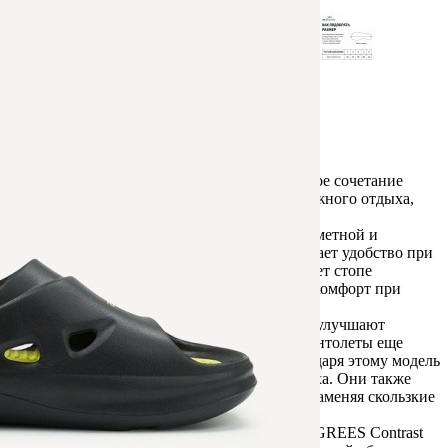
Обзор
Характеристики
Отзывы
0
Пантолеты 25DEGREES Contrast – это удачное сочетание
выразительного дизайна и комфорта для пляжного отдыха,
прогулок и повседневной носки.
Яркий контрастный дизайн делает модель заметной и
современной, а рельефная стелька обеспечивает удобство при
каждом шаге. Эргономичный рельеф помогает стопе
чувствовать себя естественно и снижает дискомфорт при
длительном использовании.
Дополнительные отверстия в боковой части улучшают
воздухопроницаемость и делают мужские пантолеты еще
более комфортными в жаркую погоду. Благодаря этому модель
отлично подходит для пляжа и летнего отдыха. Они также
оптимальны в качестве обуви для бассейна, заменяя скользкие
сланцы и шлепки.
Практичная и стильная пляжная обувь 25DEGREES Contrast