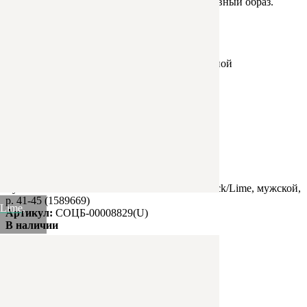
легко вписывается в спортивный и повседневный образ.
Преимущества:
Яркий контрастный дизайн;
Рельефная стелька;
Анатомический рельеф;
Отверстия в боковой части для дополнительной
воздухопроницаемости;
Комфортны для бассейна и пляжа.
Размер
42
Производитель
25Degrees
Штрихкод
4680459412126
Бренд
25Degrees
Рассказать друзьям!
Купить Пантолеты 25DEGREES Contrast Black/Lime, мужской,
р. 41-45 (1589669)
Lime,
Артикул:
СОЦБ-00008829(U)
В наличии
1 419
₽
×
Up
Down
Купить
Информация о доставке
Эль-Монте