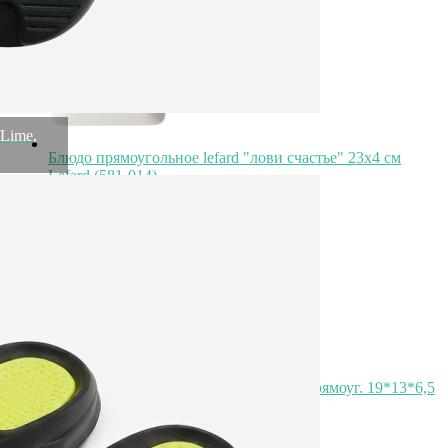
Lime,
Блюдо прямоугольное lefard "лови счастье" 23х4 см
Lefard (581-014)
Быстрый просмотр
1 420
₽
Блюдо с крышкой lefard "family farm" прямоуг. 19*13*6,5
см 740 мл Lefard (761-214)
Быстрый просмотр
1 418
₽