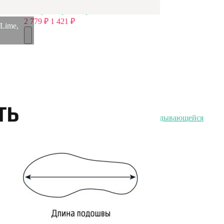
Быстрый просмотр
2 779
₽
1 421
₽
Lime,
Скидка!
Чайник agness со свистком, 3,0 л и складывающейся
ручкой Agness (937-033)
Быстрый просмотр
1 973
₽
1 421
₽