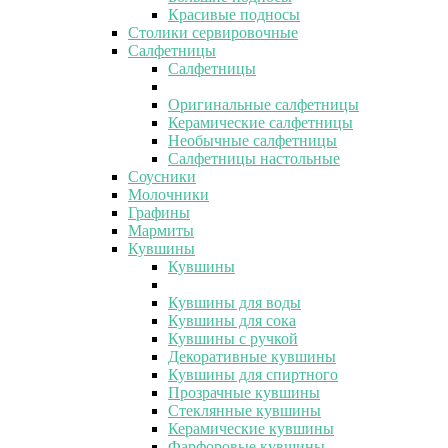
Красивые подносы
Столики сервировочные
Салфетницы
Салфетницы
Оригинальные салфетницы
Керамические салфетницы
Необычные салфетницы
Салфетницы настольные
Соусники
Молочники
Графины
Мармиты
Кувшины
Кувшины
Кувшины для воды
Кувшины для сока
Кувшины с ручкой
Декоративные кувшины
Кувшины для спиртного
Прозрачные кувшины
Стеклянные кувшины
Керамические кувшины
Фарфоровые кувшины