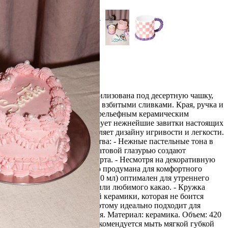
Обзор
Характеристики
Отзывы
0
Кружка Sweetie искусно стилизована под десертную чашку,
наполненную воздушными взбитыми сливками. Края, ручка и
нижняя часть ее украшена рельефным керамическим
«кремом», который имитирует нежнейшие завитки настоящих
взбитых сливок. Это добавляет дизайну игривости и легкости.
Особенности и преимущества: - Нежные пастельные тона в
сочетании с бархатистой матовой глазурью создают
ощущение настоящего десерта. - Несмотря на декоративную
сложность, форма идеально продумана для комфортного
использования. - Объем (420 мл) оптимален для утреннего
капучино, ароматного чая или любимого какао. - Кружка
выполнена из качественной керамики, которая не боится
потертостей и царапин, поэтому идеально подходит для
ежедневного использования. Материал: керамика. Объем: 420
мл. Цвет: бело-розовый. Рекомендуется мыть мягкой губкой