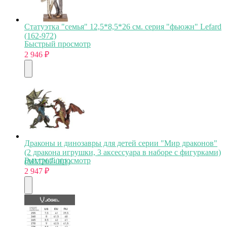
Статуэтка "семья" 12,5*8,5*26 см. серия "фьюжн" Lefard
(162-972)
Быстрый просмотр
2 946
₽
Драконы и динозавры для детей серии "Мир драконов"
(2 дракона игрушки, 3 аксессуара в наборе с фигурками)
Быстрый просмотр
(MM207-001)
2 947
₽