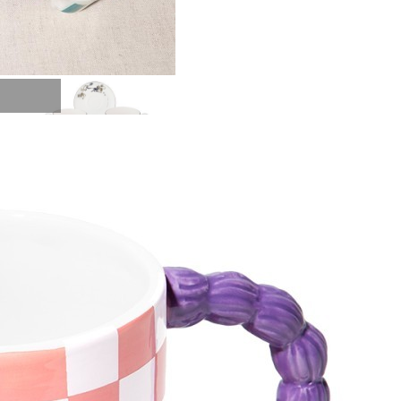
Скидка!
Чайный набор lefard "котики" на 2 пер. 4 пр. 300 мл
Lefard (86-2315)
Быстрый просмотр
3 267
₽
2 939
₽
Скидка!
Чайный набор lefard "цветущий миндаль" (в. ван гог) на