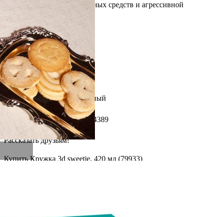
без использования абразивных средств и агрессивной
бытовой химии.
Вес
0.5 кг
Глубина
15 см
Высота
9.5 см
Производитель
Doiy
Материал
керамика
Страна
Китай
Длина
10 см
Цвет
Разноцветный
Категория
Чай и кофе
Штрихкод
8436602104389
Страна бренда
Испания
Рассказать друзьям!
Купить Кружка 3d sweetie, 420 мл (79933)
Артикул:
DYMUGSWE-FD(U)
В наличии
2 940
₽
×
Up
Down
Купить