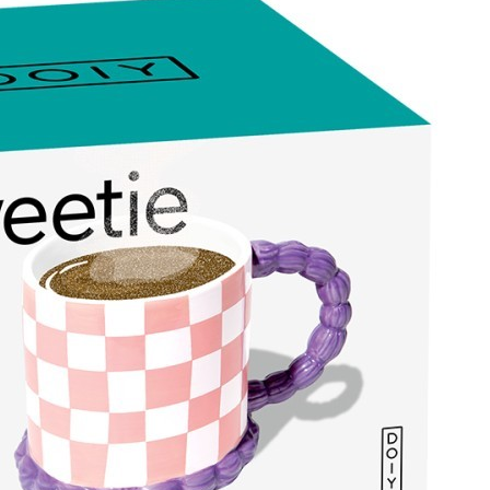
Информация о доставке
Эль-Монте
Прочее
Служба доставки СДЭК
Рассчитываем стоимость доставки...
Самовывоз
ПВЗ СДЭК
Рассчитываем стоимость доставки...
Преимущества для клиентов
Закзать в интернет-магазине
Вступайте в ряды довольных клиентов! Создавайте
Вашу территорию уюта!
Доставка
Мы доставим ваш заказ курьером по Москве и Санкт-
Петербургу или службой доставки по всей России.
Оплата
Оплатите заказ банковской картой, электронными
деньгами или наличными в ближайшем платежном
терминале или наличными.
Как заказать
Позвоните менеджеру по телефону или оформите заказ
через корзину
Рекомендуем посмотреть