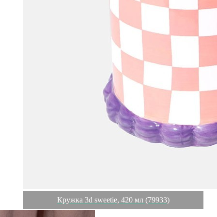
Кружка 3d sweetie, 420 мл (79933)