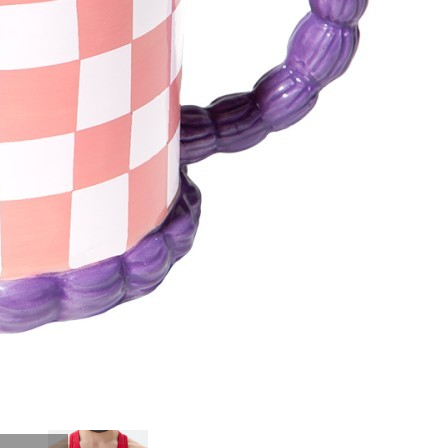
4 пер. 8 пр. 250 мл Lefard (104-1020)
Быстрый просмотр
4 434
₽
2 939
₽
Скидка!
Куртка спортивная JOGEL CAMP 2 Lined Jacket, синий,
детский (2126658)
Быстрый просмотр
4 199
₽
2 939
₽
Скидка!