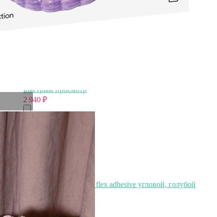
Чаша FIS151-WHI(FIS151-02202F), 15 см, керамика,
white, Costa Nova
Быстрый просмотр
2 940
₽
Органайзер для душа flex adhesive угловой, голубой
(79969)
Быстрый просмотр
2 940
₽