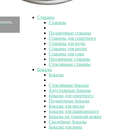
Вилки
Вилки на 1 персону
Стаканы
ением,
Стаканы
Подарочные стаканы
Стаканы для спиртного
Стаканы для воды
Стаканы для виски
Стаканы для сока
Прозрачные стаканы
Стеклянные стаканы
Бокалы
Бокалы
Стеклянные бокалы
Хрустальные бокалы
Бокалы для спиртного
Подарочные бокалы
Бокалы для виски
Бокалы для шампанского
Бокалы на длинной ножке
Свадебные бокалы
Бокалы для вина