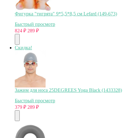
Фигурка "тигрята" 9*5,5*8,5 см Lefard (149-673)
Быстрый просмотр
824
₽
289
₽
Скидка!
Зажим для носа 25DEGREES Yoga Black (1433328)
Быстрый просмотр
379
₽
289
₽