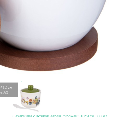
1 308
₽
290
₽
Скидка!
Ваза сервировочная bronco "soul kitchen" 16*5 см серая
Bronco (189-380)
Быстрый просмотр
1 170
₽
290
₽
Скидка!
5*12 см
-202)
Сахарница с ложкой agness "урожай" 10*9 см 300 мл