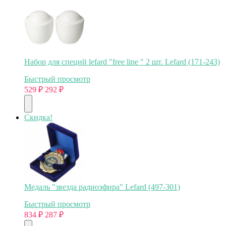
Набор для специй lefard "free line " 2 шт. Lefard (171-243)
Быстрый просмотр
529
₽
292
₽
Скидка!
Медаль "звезда радиоэфира" Lefard (497-301)
Быстрый просмотр
834
₽
287
₽