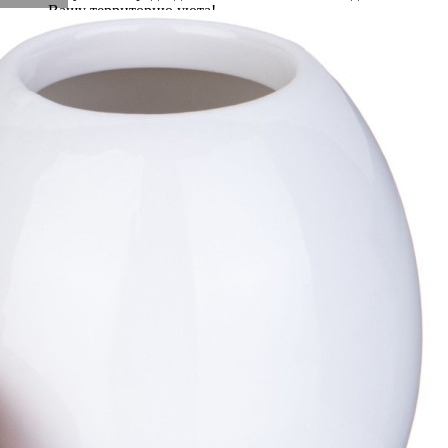
Вашу территорию уюта!
Доставка
Мы доставим ваш заказ курьером по Москве и Санкт-
Петербургу или службой доставки по всей России.
Оплата
Оплатите заказ банковской картой, электронными
деньгами или наличными в ближайшем платежном
терминале или наличными.
Как заказать
Позвоните менеджеру по телефону или оформите заказ
через корзину
Рекомендуем посмотреть
Скидка!
Ваза сервировочная bronco "soul kitchen" 16*5 см Bronco
(189-379)
Быстрый просмотр