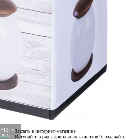
Высота коробки
0,135
Бренд
Lefard
Рассказать друзьям!
Купить Банка с дерев. крышкой lefard "native" 9,5*12 см 400
мл на дерев. подставке Lefard (587-202)
Артикул:
587-202(U)
Осталась 1 штука
753
₽
290
₽
×
Up
Down
Купить
Информация о доставке
Эль-Монте
Прочее
Служба доставки СДЭК
Рассчитываем стоимость доставки...
Самовывоз
ПВЗ СДЭК
Рассчитываем стоимость доставки...
Преимущества для клиентов
5*12 см
Закзать в интернет-магазине
-202)
Вступайте в ряды довольных клиентов! Создавайте