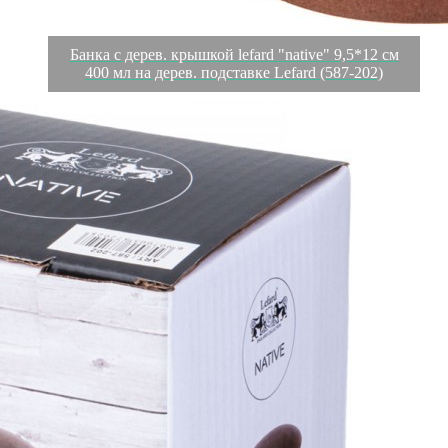
Банка с дерев. крышкой lefard "native" 9,5*12 см
400 мл на дерев. подставке Lefard (587-202)
Характеристики
Отзывы
0
Вес
0.389 кг
Объем
0.001218 л
Производитель
Chaozhou Yinhe Ceramics Co., Ltd
Материал
фарфор/дерево
Страна
Китай
Категория
Сахарницы
Длина коробки
0,095
Ширина коробки
0,095