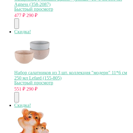
Agness (358-2087)
Быстрый просмотр
477
₽
290
₽
Скидка!
Набор салатников из 3 шт. коллекция "модерн" 11*6 см
250 мл Lefard (155-805)
Быстрый просмотр
551
₽
290
₽
Скидка!