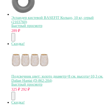
Эспандер кистевой BASEFIT Кольцо, 10 кг, серый
(2103760)
Быстрый просмотр
289
₽
Скидка!
Подсвечник цвет: золото диаметр=8 см. высота=10,3 см.
Dalian Hantai (D-862-204)
Быстрый просмотр
325
₽
292
₽
Скидка!