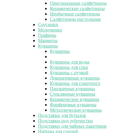
Оригинальные салфетницы
Керамические салфетницы
Необычные салфетницы
Салфетницы настольные
Соусники
Молочники
Графины
Мармиты
Кувшины
Кувшины
Кувшины для воды
Кувшины для сока
Кувшины с ручкой
Декоративные кувшины
Кувшины для спиртного
Прозрачные кувшины
Стеклянные кувшины
Керамические кувшины
Фарфоровые кувшины
Металлические кувшины
Подставки для бутылок
Подставки под зубочистки
Подставки для чайных пакетиков
Наборы для специй