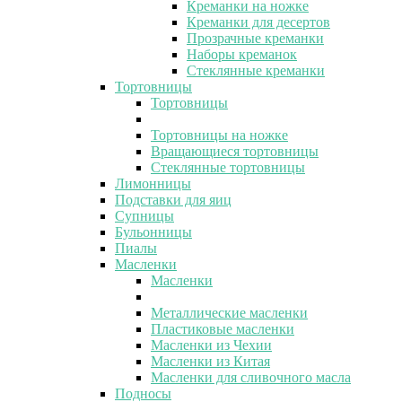
Креманки на ножке
Креманки для десертов
Прозрачные креманки
Наборы креманок
Стеклянные креманки
Тортовницы
Тортовницы
Тортовницы на ножке
Вращающиеся тортовницы
Стеклянные тортовницы
Лимонницы
Подставки для яиц
Супницы
Бульонницы
Пиалы
Масленки
Масленки
Металлические масленки
Пластиковые масленки
Масленки из Чехии
Масленки из Китая
Масленки для сливочного масла
Подносы