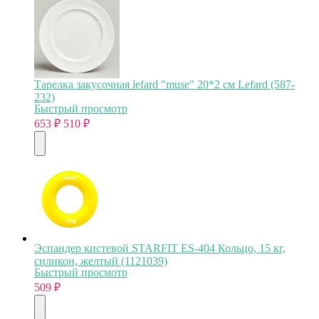
Тарелка закусочная lefard "muse" 20*2 см Lefard (587-
232)
Быстрый просмотр
653
₽
510
₽
Эспандер кистевой STARFIT ES-404 Кольцо, 15 кг,
силикон, желтый (1121039)
Быстрый просмотр
509
₽