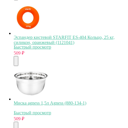
Эспандер кистевой STARFIT ES-404 Кольцо, 25 кг,
силикон, оранжевый (1121041)
Быстрый просмотр
509
₽
Миска agness 1,5л Agness (880-134-1)
Быстрый просмотр
509
₽