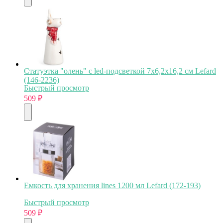
Статуэтка "олень" с led-подсветкой 7х6,2х16,2 см Lefard
(146-2236)
Быстрый просмотр
509
₽
Емкость для хранения lines 1200 мл Lefard (172-193)
Быстрый просмотр
509
₽