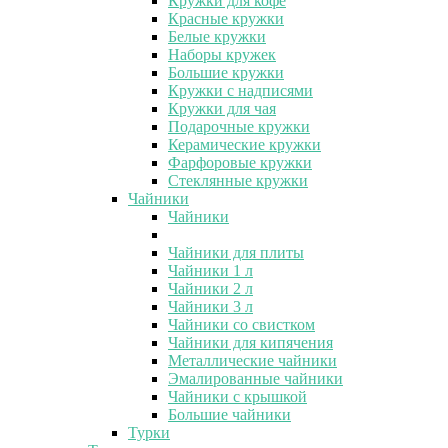
Кружки для кофе
Красные кружки
Белые кружки
Наборы кружек
Большие кружки
Кружки с надписями
Кружки для чая
Подарочные кружки
Керамические кружки
Фарфоровые кружки
Стеклянные кружки
Чайники
Чайники
Чайники для плиты
Чайники 1 л
Чайники 2 л
Чайники 3 л
Чайники со свистком
Чайники для кипячения
Металлические чайники
Эмалированные чайники
Чайники с крышкой
Большие чайники
Турки