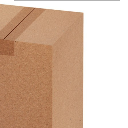
Характеристики
Отзывы
0
Вес
0.889 кг
Объем
0.003024 л
Производитель
Chaozhou Yang Cheng Ceramics Co., Ltd.
Материал
тонкая керамика
Страна
Китай
Категория
Вазы декоративные
Длина коробки
0,12
Ширина коробки
0,12
Высота коробки
0,21
Бренд
Bronco
Рассказать друзьям!
Купить Ваза 10,5*10,5*20 см Bronco (112-627)