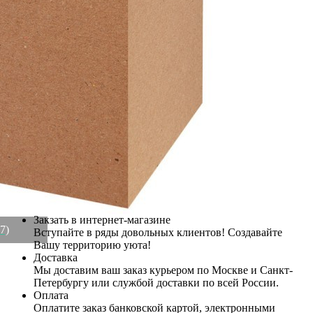
Артикул:
112-627(U)
В наличии
1 250
₽
510
₽
×
Up
Down
Купить
Информация о доставке
Эль-Монте
Прочее
Служба доставки СДЭК
Рассчитываем стоимость доставки...
Самовывоз
ПВЗ СДЭК
Рассчитываем стоимость доставки...
Преимущества для клиентов
Закзать в интернет-магазине
7)
Вступайте в ряды довольных клиентов! Создавайте
Вашу территорию уюта!
Доставка
Мы доставим ваш заказ курьером по Москве и Санкт-
Петербургу или службой доставки по всей России.
Оплата
Оплатите заказ банковской картой, электронными