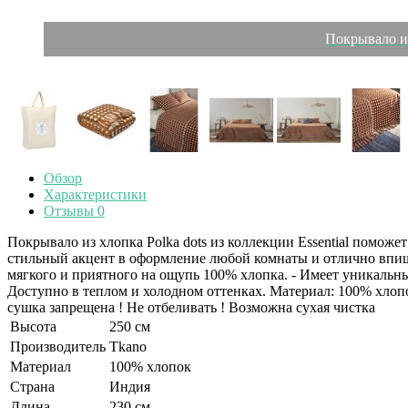
Покрывало из
Обзор
Характеристики
Отзывы
0
Покрывало из хлопка Polka dots из коллекции Essential поможе
стильный акцент в оформление любой комнаты и отлично впише
мягкого и приятного на ощупь 100% хлопка. - Имеет уникальны
Доступно в теплом и холодном оттенках. Материал: 100% хлопо
сушка запрещена ! Не отбеливать ! Возможна сухая чистка
Высота
250 см
Производитель
Tkano
Материал
100% хлопок
Страна
Индия
Длина
230 см