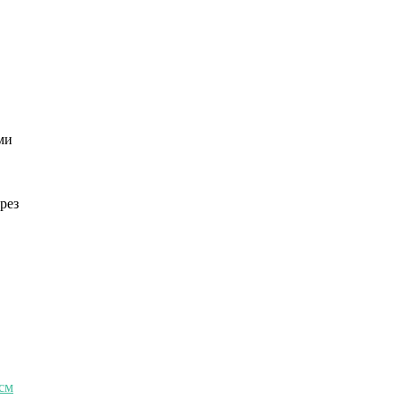
ми
рез
0см