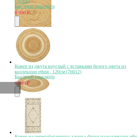
(76009)
Быстрый просмотр
6 990
₽
Ковер из джута круглый с вставками белого цвета из
коллекции ethnic, 120см (76012)
Быстрый просмотр
6 990
₽
Ковер из переработанного хлопка dispur из коллекции ethn