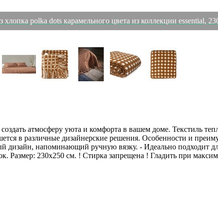
 хлопка polka dots карамельного цвета из коллекции essential, 23
т создать атмосферу уюта и комфорта в вашем доме. Текстиль те
тся в различные дизайнерские решения. Особенности и преимущ
й дизайн, напоминающий ручную вязку. - Идеально подходит для
к. Размер: 230х250 см. ! Стирка запрещена ! Гладить при макси