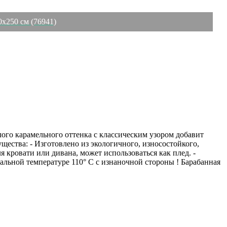
0х250 см (76941)
плого карамельного оттенка с классическим узором добавит
ества: - Изготовлено из экологичного, износостойкого,
 кровати или дивана, может использоваться как плед. -
мальной температуре 110° C с изнаночной стороны ! Барабанная