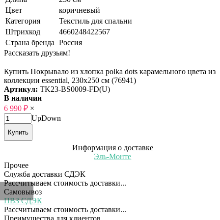
Цвет
коричневый
Категория
Текстиль для спальни
Штрихкод
4660248422567
Страна бренда
Россия
Рассказать друзьям!
Купить Покрывало из хлопка polka dots карамельного цвета из
коллекции essential, 230х250 см (76941)
Артикул:
TK23-BS0009-FD(U)
В наличии
6 990
₽
×
Up
Down
Купить
Информация о доставке
Эль-Монте
Прочее
Служба доставки СДЭК
Рассчитываем стоимость доставки...
Самовывоз
ПВЗ СДЭК
Рассчитываем стоимость доставки...
Преимущества для клиентов