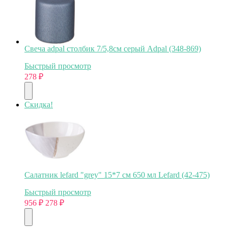
Свеча adpal столбик 7/5,8см серый Adpal (348-869)
Быстрый просмотр
278
₽
Скидка!
Салатник lefard "grey" 15*7 см 650 мл Lefard (42-475)
Быстрый просмотр
956
₽
278
₽