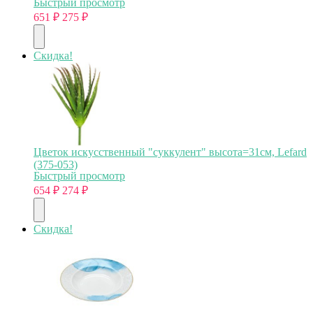
Быстрый просмотр
651
₽
275
₽
Скидка!
Цветок искусственный "суккулент" высота=31см, Lefard
(375-053)
Быстрый просмотр
654
₽
274
₽
Скидка!