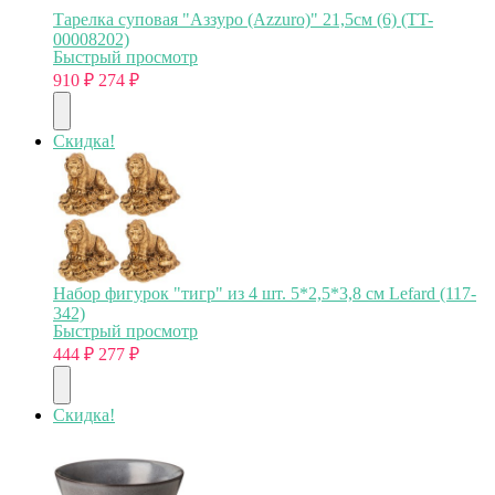
Тарелка суповая "Аззуро (Azzuro)" 21,5см (6) (TT-
00008202)
Быстрый просмотр
910
₽
274
₽
Скидка!
Набор фигурок "тигр" из 4 шт. 5*2,5*3,8 см Lefard (117-
342)
Быстрый просмотр
444
₽
277
₽
Скидка!