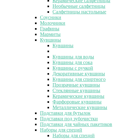
Керамические салфетницы
Необычные салфетницы
Салфетницы настольные
Соусники
Молочники
Графины
Мармиты
Кувшины
Кувшины
Кувшины для воды
Кувшины для сока
Кувшины с ручкой
Декоративные кувшины
Кувшины для спиртного
Прозрачные кувшины
Стеклянные кувшины
Керамические кувшины
Фарфоровые кувшины
Металлические кувшины
Подставки для бутылок
Подставки под зубочистки
Подставки для чайных пакетиков
Наборы для специй
Наборы для специй