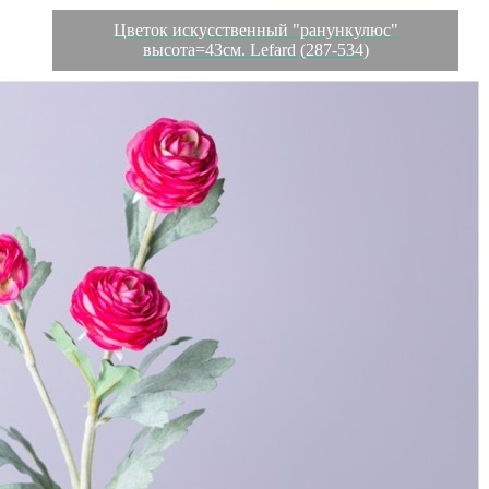
Цветок искусственный "ранункулюс"
высота=43см. Lefard (287-534)
Характеристики
Отзывы
0
Вес
0.031 кг
Объем
0.002688 л
Производитель
Liaoning Longjiang Arts And Crafts Co.,Ltd.
Материал
Полиэстер/Металл
Страна
Китай
Категория
Цветы искусственные
Длина коробки
0,08
Ширина коробки
0,08
Высота коробки
0,42