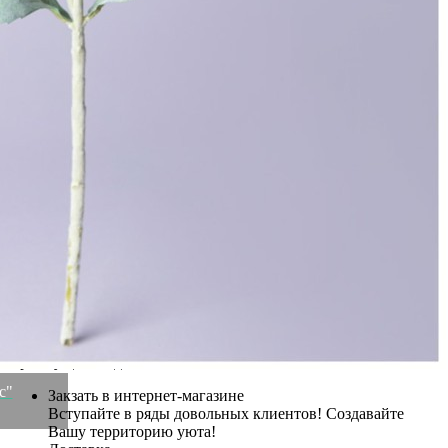
Бренд
Lefard
Рассказать друзьям!
Купить Цветок искусственный "ранункулюс" высота=43см.
Lefard (287-534)
Артикул:
287-534(U)
Осталась 1 штука
574
₽
275
₽
×
Up
Down
Купить
Информация о доставке
Эль-Монте
Прочее
Служба доставки СДЭК
Рассчитываем стоимость доставки...
Самовывоз
ПВЗ СДЭК
Рассчитываем стоимость доставки...
Преимущества для клиентов
с"
Закзать в интернет-магазине
Вступайте в ряды довольных клиентов! Создавайте
Вашу территорию уюта!