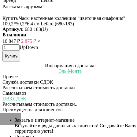
Бренд
Lefard
Рассказать друзьям!
Купить Часы настенные коллекция "цветочная симфония"
109,2*50,2*6,4 см Lefard (680-183)
Артикул:
680-183(U)
В наличии
10 847
₽
2 875
₽
×
Up
Down
Купить
Информация о доставке
Эль-Монте
Прочее
Служба доставки СДЭК
Рассчитываем стоимость доставки...
Самовывоз
ПВЗ СДЭК
Рассчитываем стоимость доставки...
Преимущества для клиентов
Закзать в интернет-магазине
Вступайте в ряды довольных клиентов! Создавайте Вашу
территорию уюта!
Доставка