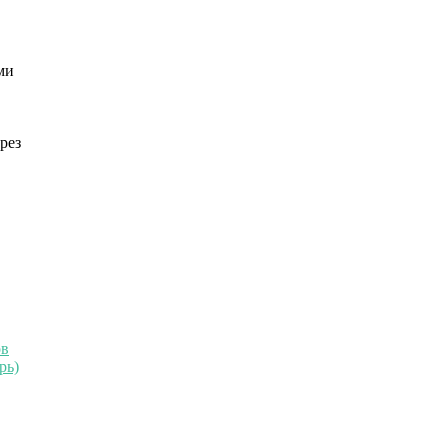
ми
рез
ов
рь)