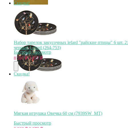
Скидка!
Набор тарелок закусочных lefard "райские птицы" 6 шт. 2
черный Lefard (264-753)
Быстрый просмотр
8 597
₽
2 877
₽
Скидка!
Мягкая игрушка Овечка 60 см (7939SW_MT)
Быстрый просмотр