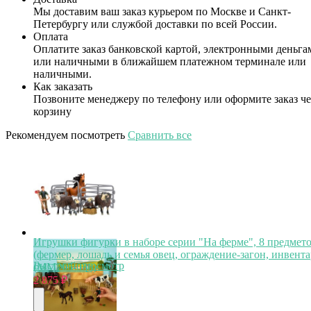
Мы доставим ваш заказ курьером по Москве и Санкт-
Петербургу или службой доставки по всей России.
Оплата
Оплатите заказ банковской картой, электронными деньга
или наличными в ближайшем платежном терминале или
наличными.
Как заказать
Позвоните менеджеру по телефону или оформите заказ че
корзину
Рекомендуем посмотреть
Сравнить все
Игрушки фигурки в наборе серии "На ферме", 8 предмет
(фермер, лошадь и семья овец, ограждение-загон, инвента
Быстрый просмотр
(ММ205-030)
2 875
₽