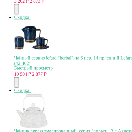
3 202
₽
2 873
₽
Скидка!
Чайный сервиз lefard "herbal" на 6 пер. 14 пр. синий Lefar
(42-462)
Быстрый просмотр
10 504
₽
2 877
₽
Скидка!
Чайник agness эмалированный, серия "вивьен" 3 л Agness