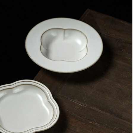
ROOMERS TABLEWARE
Артикул:
RMRS-L9732-Cream(U)
Осталось несколько штук
8 900
₽
×
Up
Down
Купить
Информация о доставке
Эль-Монте
Прочее
Служба доставки СДЭК
Рассчитываем стоимость доставки...
Самовывоз
ПВЗ СДЭК
Рассчитываем стоимость доставки...
Преимущества для клиентов
Закзать в интернет-магазине
Вступайте в ряды довольных клиентов! Создавайте
Вашу территорию уюта!
Доставка
Мы доставим ваш заказ курьером по Москве и Санкт-
Петербургу или службой доставки по всей России.
Оплата