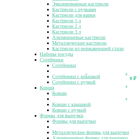
Эмалированные кастрюли
Кастрюли с ручками
Кастрюли для варки
Кастрюли 1 л
Кастрюли 2 л
Кастрюли 3 л
Алюминиевые кастрюли
Металлические кастрюли
Кастрюли из нержавеющей стали
Наборы посуды
Сотейники
Сотейники
0
0
Сотейники с крышкой
0
₽
Сотейники с ручкой
Ковши
0
Ковши
0
Ковши с крышкой
Ковши с ручкой
Формы для выпечки
Формы для выпечки
Металлические формы для выпечки
Алюминиевые формы для выпечки