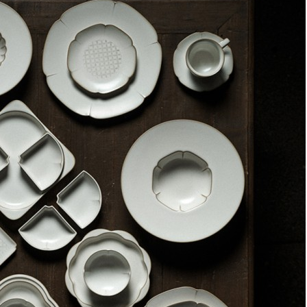
Сахарница sweet, 400 мл, белая (71265)
Быстрый просмотр
8 900
₽
Набор бокалов для вина sheen, 540 мл, 4 шт. (73975)
Быстрый просмотр
8 900
₽