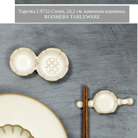
Тарелка L9732-Cream, 24,2 см, каменная керамика,
ROOMERS TABLEWARE
Обзор
Характеристики
Отзывы
0
ROOMERS - это воплощение всего самого лучшего в мире
профессиональной посуды, предметов сервировки,
аксессуаров и декора.
Все коллекции посуды от бренда ROOMERS адаптированы
для использования в ресторанном бизнесе, идеально
сочетаются и гармонично смотрятся в различных концепциях.