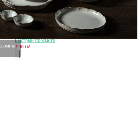
Нож для рыбы GO.09BLEGB, нержавеющая сталь 18/10,
композитный материал, blue/gold, CUTIPOL
Быстрый просмотр
ерамика,
8 900
₽
Нож столовый BA.03, нержавеющая сталь 18/10, chrom,
CUTIPOL
Быстрый просмотр
8 900
₽