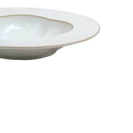
Тарелка LKER034AV003260, 26 см, фарфор, beige, LE
COQ
Быстрый просмотр
8 900
₽
Чайный инфузер A-14, 10.8, Боросиликатное стекло,
пластик, clear/black, SAMADOYO
Быстрый просмотр
8 900
₽