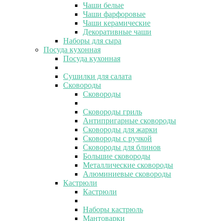
Чаши белые
Чаши фарфоровые
Чаши керамические
Декоративные чаши
Наборы для сыра
Посуда кухонная
Посуда кухонная
Сушилки для салата
Сковороды
Сковороды
Сковороды гриль
Антипригарные сковороды
Сковороды для жарки
Сковороды с ручкой
Сковороды для блинов
Большие сковороды
Металлические сковороды
Алюминиевые сковороды
Кастрюли
Кастрюли
Наборы кастрюль
Мантоварки