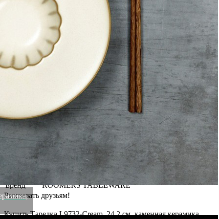
Вся посуда ROOMERS выдерживает длительную
интенсивную эксплуатацию. Посуда ROOMERS вдохновляет
рестораторов и шеф-поваров по всему миру. Это уникальный
продукт, наполненный особой атмосферой и обладающий
индивидуальным стилем.
Материал: каменная керамика .
Цвет: Cream.
Вес
0.65 кг
Объем
280 мл
Диаметр
24.2 см
Высота
4.5 см
Ширина
24.2 см
Материал
каменная керамика
Длина
24.2 см
Цвет
Cream
Категория
Посуда
Размеры
24.2/24.2/4.5
Бренд
ROOMERS TABLEWARE
Рассказать друзьям!
ерамика,
Купить Тарелка L9732-Cream, 24,2 см, каменная керамика,