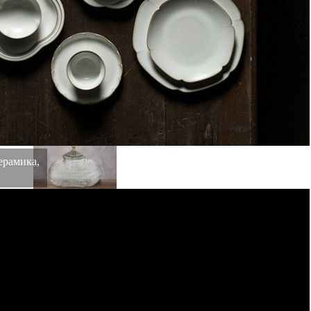
Ложка для обуви 25115-38, металл, brass antique,
ROOMERS FURNITURE
Быстрый просмотр
8 900
₽
ерамика,
Емкость с крышкой Ksa/5487, стекло, металл, clear,
ROOMERS TABLEWARE
Быстрый просмотр
8 900
₽