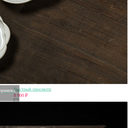
Оплатите заказ банковской картой, электронными
деньгами или наличными в ближайшем платежном
терминале или наличными.
Как заказать
Позвоните менеджеру по телефону или оформите заказ
через корзину
Рекомендуем посмотреть
Картина Елка с кристаллами Swarovski (1101)
Быстрый просмотр
ерамика,
8 900
₽