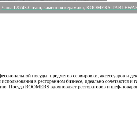
Чаша L9743-Cream, каменная керамика, ROOMERS TABLEWA
ессиональной посуды, предметов сервировки, аксессуаров и де
спользования в ресторанном бизнесе, идеально сочетаются и г
. Посуда ROOMERS вдохновляет рестораторов и шеф-поваров 