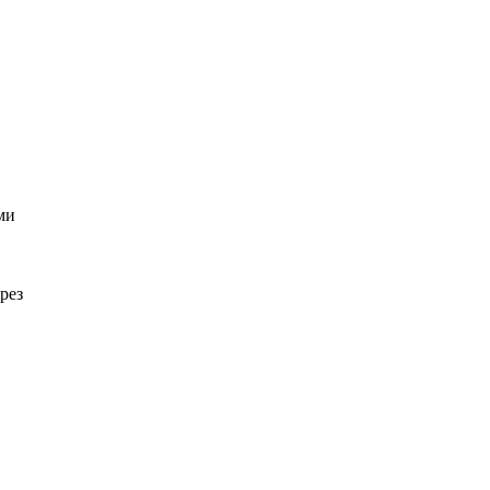
ми
рез