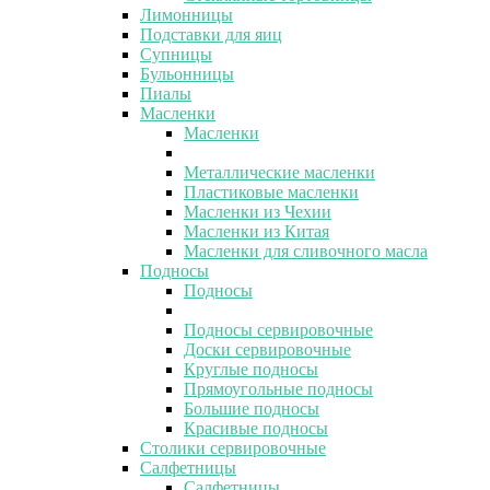
Лимонницы
Подставки для яиц
Супницы
Бульонницы
Пиалы
Масленки
Масленки
Металлические масленки
Пластиковые масленки
Масленки из Чехии
Масленки из Китая
Масленки для сливочного масла
Подносы
Подносы
Подносы сервировочные
Доски сервировочные
Круглые подносы
Прямоугольные подносы
Большие подносы
Красивые подносы
Столики сервировочные
Салфетницы
Салфетницы