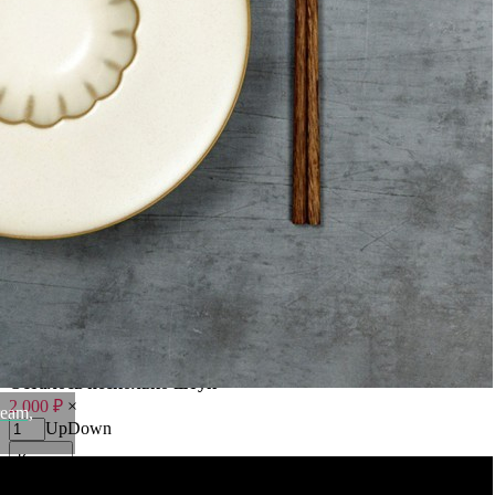
Материал: каменная керамика .
Цвет: Cream.
Вес
0.146 кг
Высота
2.6 см
Ширина
10.3 см
Материал
каменная керамика
Длина
10.3 см
Цвет
Cream
Категория
Посуда
Размеры
10.3/10.3/2.6
Бренд
ROOMERS TABLEWARE
Рассказать друзьям!
Купить Тарелка L9755, каменная керамика, Cream, ROOMERS
TABLEWARE
Артикул:
RMRS-L9755(U)
Осталось несколько штук
2 000
₽
×
eam,
Up
Down
Купить
Информация о доставке