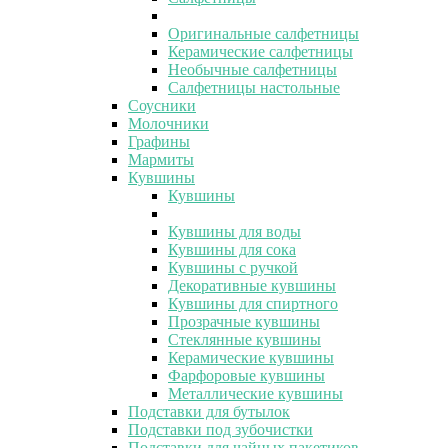
Оригинальные салфетницы
Керамические салфетницы
Необычные салфетницы
Салфетницы настольные
Соусники
Молочники
Графины
Мармиты
Кувшины
Кувшины
Кувшины для воды
Кувшины для сока
Кувшины с ручкой
Декоративные кувшины
Кувшины для спиртного
Прозрачные кувшины
Стеклянные кувшины
Керамические кувшины
Фарфоровые кувшины
Металлические кувшины
Подставки для бутылок
Подставки под зубочистки
Подставки для чайных пакетиков