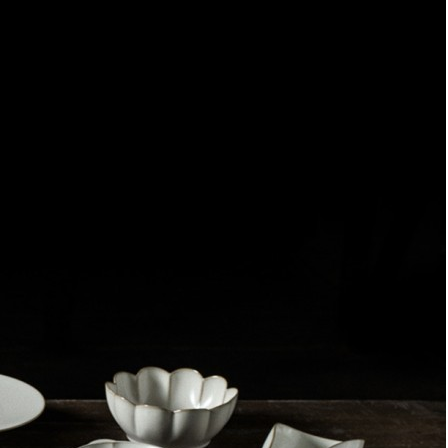
Эль-Монте
Прочее
Служба доставки СДЭК
Рассчитываем стоимость доставки...
Самовывоз
ПВЗ СДЭК
Рассчитываем стоимость доставки...
Преимущества для клиентов
Закзать в интернет-магазине
Вступайте в ряды довольных клиентов! Создавайте
Вашу территорию уюта!
Доставка
Мы доставим ваш заказ курьером по Москве и Санкт-
Петербургу или службой доставки по всей России.
Оплата
Оплатите заказ банковской картой, электронными
деньгами или наличными в ближайшем платежном
терминале или наличными.
Как заказать
Позвоните менеджеру по телефону или оформите заказ
через корзину
Рекомендуем посмотреть