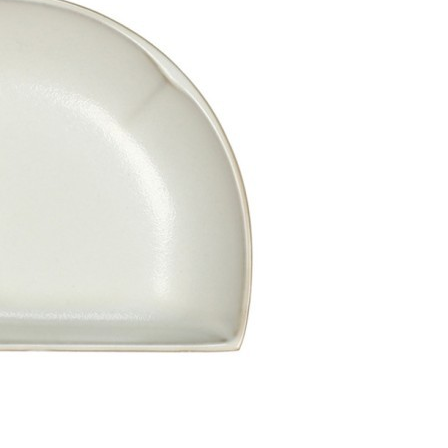
2 000
₽
Стакан ACN21/003079573006, стекло, Mint, VISTA
ALEGRE
Быстрый просмотр
2 000
₽
Стакан 2085DB402, стекло, lavender, SAN MIGUEL