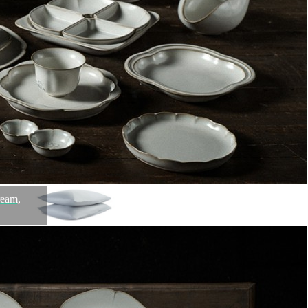
Набор из двух наволочек из сатина бежевого цвета
russian north, 70х70 см (63230)
Быстрый просмотр
2 000
₽
eam,
Набор из двух наволочек из сатина светло-серого цвета
russian north, 70х70 см (63240)
Быстрый просмотр
2 000
₽