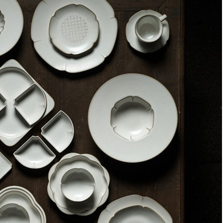
Набор из двух наволочек из сатина с принтом
Сибирский цветок russian north, 70х70 см (63236)
Быстрый просмотр
2 000
₽
Скидка!
Мягкая игрушка Единорог 40 см (7946SW_MT)
Быстрый просмотр