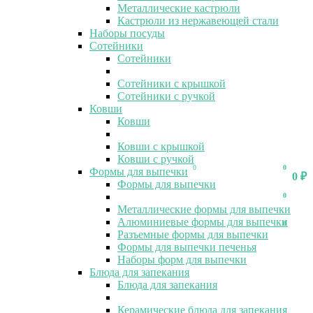
Металлические кастрюли
Кастрюли из нержавеющей стали
Наборы посуды
Сотейники
Сотейники
Сотейники с крышкой
Сотейники с ручкой
Ковши
Ковши
Ковши с крышкой
Ковши с ручкой
0
0
Формы для выпечки
0
₽
Формы для выпечки
0
Металлические формы для выпечки
Алюминиевые формы для выпечки
0
Разъемные формы для выпечки
Формы для выпечки печенья
Наборы форм для выпечки
Блюда для запекания
Блюда для запекания
Керамические блюда для запекания