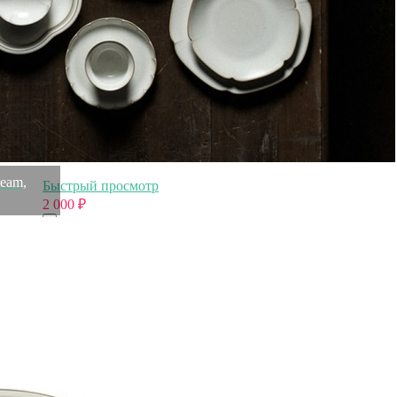
2 232
₽
2 000
₽
Бокал 00611701, стекло, clear, LA ROCHERE
eam,
Быстрый просмотр
2 000
₽
Стакан B-05125HS, стекло, clear, TOYO SASAKI
GLASS
Быстрый просмотр