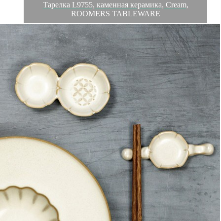
Тарелка L9755, каменная керамика, Cream,
ROOMERS TABLEWARE
Обзор
Характеристики
Отзывы
0
ROOMERS - это воплощение всего самого лучшего в мире
профессиональной посуды, предметов сервировки,
аксессуаров и декора.
Все коллекции посуды от бренда ROOMERS адаптированы
для использования в ресторанном бизнесе, идеально
сочетаются и гармонично смотрятся в различных концепциях.
Вся посуда ROOMERS выдерживает длительную
интенсивную эксплуатацию. Посуда ROOMERS вдохновляет
рестораторов и шеф-поваров по всему миру. Это уникальный
продукт, наполненный особой атмосферой и обладающий
индивидуальным стилем.