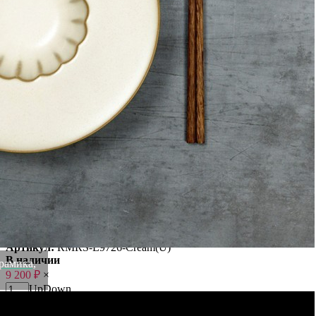
Материал: каменная керамика .
Цвет: Cream.
Вес
0.77 кг
Диаметр
28 см
Высота
2.3 см
Ширина
28 см
Материал
каменная керамика
Длина
28 см
Цвет
Cream
Категория
Посуда
Размеры
28/28/2.3
Бренд
ROOMERS TABLEWARE
Рассказать друзьям!
Купить Тарелка L9726-Cream, 28 см, каменная керамика,
ROOMERS TABLEWARE
Артикул:
RMRS-L9726-Cream(U)
В наличии
рамика,
9 200
₽
×
Up
Down
Купить