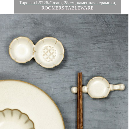
Тарелка L9726-Cream, 28 см, каменная керамика,
ROOMERS TABLEWARE
Обзор
Характеристики
Отзывы
0
ROOMERS - это воплощение всего самого лучшего в мире
профессиональной посуды, предметов сервировки,
аксессуаров и декора.
Все коллекции посуды от бренда ROOMERS адаптированы
для использования в ресторанном бизнесе, идеально
сочетаются и гармонично смотрятся в различных концепциях.
Вся посуда ROOMERS выдерживает длительную
интенсивную эксплуатацию. Посуда ROOMERS вдохновляет
рестораторов и шеф-поваров по всему миру. Это уникальный
продукт, наполненный особой атмосферой и обладающий
индивидуальным стилем.