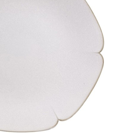
Быстрый просмотр
9 200
₽
Блюдо круглое D8305, 31 см, фарфор, white, pink,
MIKASA
Быстрый просмотр
9 200
₽
Набор бокалов для шампанского wine, 160 мл, 2 шт.