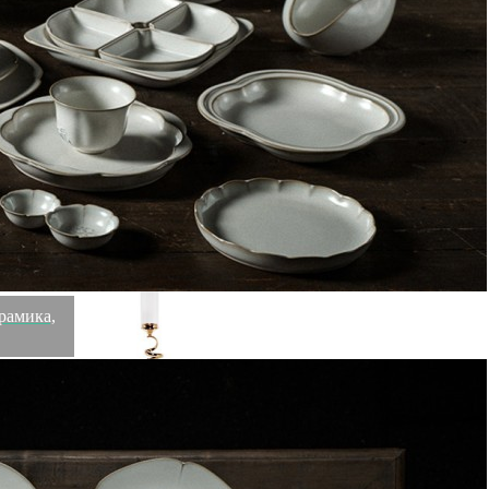
Рекомендуем посмотреть
Статуэтка "Танцующие кролики"цв.бронза 18х13х30,5
(TT-00001141)
Быстрый просмотр
9 200
₽
рамика,
Подсвечник золото 16х16х61 (TT-00001128)
Быстрый просмотр
9 200
₽