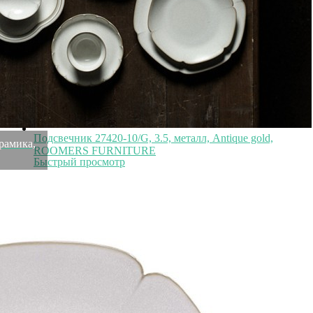
Быстрый просмотр
23 000
₽
9 200
₽
Подсвечник 27420-10/G, 3.5, металл, Antique gold,
рамика,
ROOMERS FURNITURE
Быстрый просмотр
9 200
₽
Подсвечник 27420-10/S, 3,5 см, металл, Antique silver,
ROOMERS FURNITURE