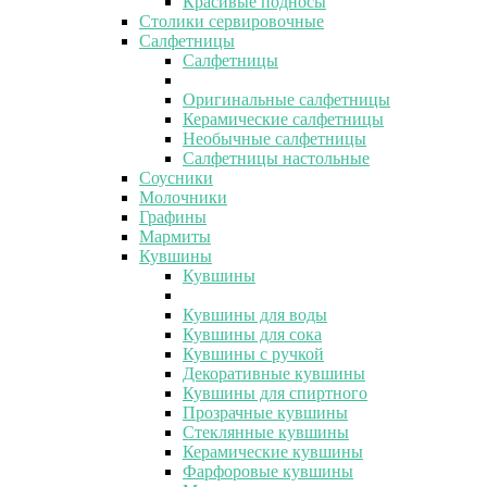
Красивые подносы
Столики сервировочные
Салфетницы
Салфетницы
Оригинальные салфетницы
Керамические салфетницы
Необычные салфетницы
Салфетницы настольные
Соусники
Молочники
Графины
Мармиты
Кувшины
Кувшины
Кувшины для воды
Кувшины для сока
Кувшины с ручкой
Декоративные кувшины
Кувшины для спиртного
Прозрачные кувшины
Стеклянные кувшины
Керамические кувшины
Фарфоровые кувшины