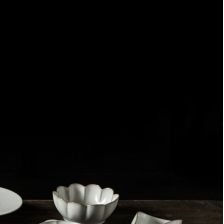
Информация о доставке
Эль-Монте
Прочее
Служба доставки СДЭК
Рассчитываем стоимость доставки...
Самовывоз
ПВЗ СДЭК
Рассчитываем стоимость доставки...
Преимущества для клиентов
Закзать в интернет-магазине
Вступайте в ряды довольных клиентов! Создавайте
Вашу территорию уюта!
Доставка
Мы доставим ваш заказ курьером по Москве и Санкт-
Петербургу или службой доставки по всей России.
Оплата
Оплатите заказ банковской картой, электронными
деньгами или наличными в ближайшем платежном
терминале или наличными.
Как заказать
Позвоните менеджеру по телефону или оформите заказ
через корзину