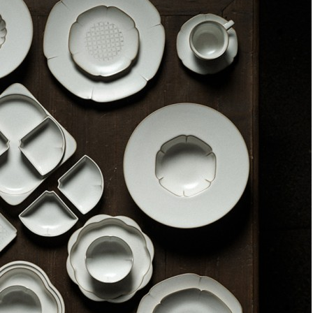
Набор креманок luca, 200 мл, 2 шт (72941)
Быстрый просмотр
9 200
₽
Скидка!
Часы настенные цвет чёрный/золото d51см (TT-
00008943)