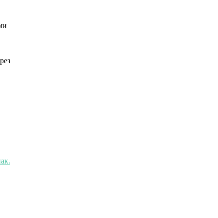
ми
рез
ак.