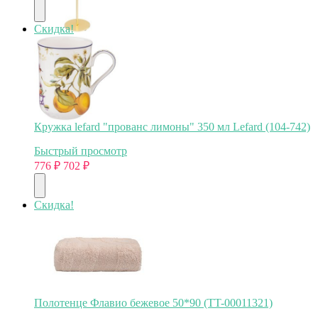
Скидка!
Кружка lefard "прованс лимоны" 350 мл Lefard (104-742)
Быстрый просмотр
776
₽
702
₽
Скидка!
Полотенце Флавио бежевое 50*90 (TT-00011321)