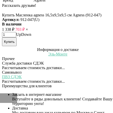
Бренд
Agness
Рассказать друзьям!
Купить Масленка agness 16,5х9,5х9,5 см Agness (912-047)
Артикул:
912-047(U)
В наличии
1 338
₽
703
₽
×
Up
Down
Купить
Информация о доставке
Эль-Монте
Прочее
Служба доставки СДЭК
Рассчитываем стоимость доставки...
Самовывоз
ПВЗ СДЭК
Рассчитываем стоимость доставки...
Преимущества для клиентов
Закзать в интернет-магазине
Вступайте в ряды довольных клиентов! Создавайте Вашу
территорию уюта!
Доставка
Мы доставим ваш заказ курьером по Москве и Санкт-