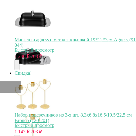
Масленка agness с металл. крышкой 19*12*7см Agness (91
044)
Быстрый просмотр
1 246
₽
703
₽
Скидка!
Набор подсвечников из 3-х шт. 8,3х6,8х16,5/19,5/22,5 см
Bronco (120-201)
Быстрый просмотр
1 147
₽
703
₽