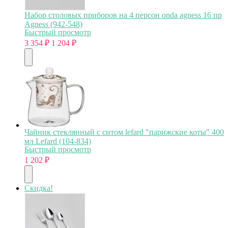
Набор столовых приборов на 4 персон onda agness 16 пр
Agness (942-548)
Быстрый просмотр
3 354
₽
1 204
₽
Чайник стеклянный с ситом lefard "парижские коты" 400
мл Lefard (104-834)
Быстрый просмотр
1 202
₽
Скидка!