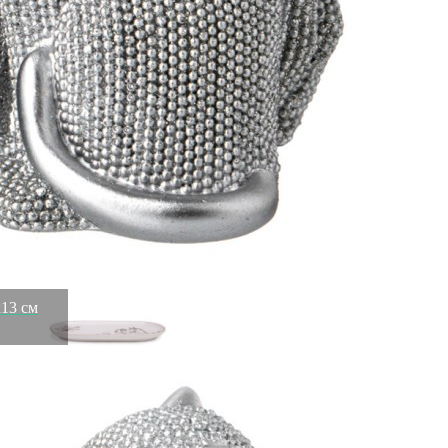
Скидка!
Набор тарелок закусочных lefard "корейская роза" 2 шт.
20,5 см Lefard (590-682)
Быстрый просмотр
1 654
₽
1 205
₽
13 см
Блюдо овальное lefard "top style" 25,5 см Lefard (590-725)
Быстрый просмотр