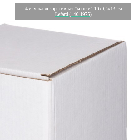
Фигурка декоративная "кошки" 16х9,5х13 см
Lefard (146-1975)
Характеристики
Отзывы
0
Вес
0.444 кг
Объем
0.003952 л
Производитель
Quanzhou Minmetals (Group) Corp
Материал
полистоун
Страна
Китай
Категория
Фигурки Птицы и животные
Длина коробки
0,19
Ширина коробки
0,13
Высота коробки
0,16