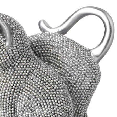
Доставка
Мы доставим ваш заказ курьером по Москве и Санкт-
Петербургу или службой доставки по всей России.
Оплата
Оплатите заказ банковской картой, электронными
деньгами или наличными в ближайшем платежном
терминале или наличными.
Как заказать
Позвоните менеджеру по телефону или оформите заказ
через корзину
Рекомендуем посмотреть
Скидка!
Салатник для смешивания и сервировки lefard "kitchen
passion" 25 см красная Lefard (424-055)
Быстрый просмотр
2 446
₽
1 205
₽