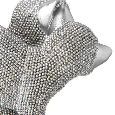
1 205
₽
Скидка!
Ваза 13,5*13,5*27,5 см Bronco (102-701)
Быстрый просмотр
1 720
₽
1 205
₽
Скидка!
Ковш с крышкой 1,4л "iron chef" agness 16*7,5см