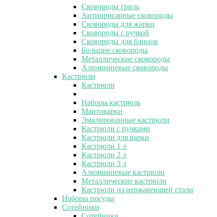
Сковороды гриль
Антипригарные сковороды
Сковороды для жарки
Сковороды с ручкой
Сковороды для блинов
Большие сковороды
Металлические сковороды
Алюминиевые сковороды
Кастрюли
Кастрюли
Наборы кастрюль
Мантоварки
Эмалированные кастрюли
Кастрюли с ручками
Кастрюли для варки
Кастрюли 1 л
Кастрюли 2 л
Кастрюли 3 л
Алюминиевые кастрюли
Металлические кастрюли
Кастрюли из нержавеющей стали
Наборы посуды
Сотейники
Сотейники