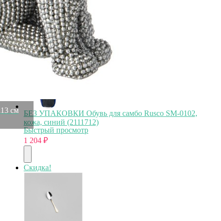
технология 3-ply, нерж.сталь 18/10 Agness (947-100)
Быстрый просмотр
3 073
₽
1 204
₽
13 см
БЕЗ УПАКОВКИ Обувь для самбо Rusco SM-0102,
кожа, синий (2111712)
Быстрый просмотр
1 204
₽
Скидка!