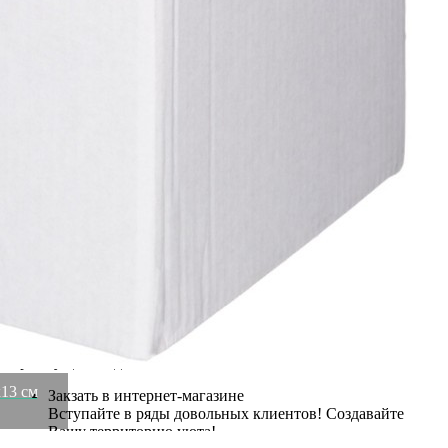
Бренд
Lefard
Рассказать друзьям!
Купить Фигурка декоративная "кошки" 16х9,5х13 см Lefard
(146-1975)
Артикул:
146-1975(U)
В наличии
2 108
₽
1 205
₽
×
Up
Down
Купить
Информация о доставке
Эль-Монте
Прочее
Служба доставки СДЭК
Рассчитываем стоимость доставки...
Самовывоз
ПВЗ СДЭК
Рассчитываем стоимость доставки...
Преимущества для клиентов
13 см
Закзать в интернет-магазине
Вступайте в ряды довольных клиентов! Создавайте
Вашу территорию уюта!