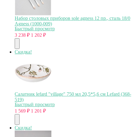
Набор столовых приборов sole agness 12 пр., сталь 18/0
Agness (1000-009)
Быстрый просмотр
3 238
₽
1 202
₽
Скидка!
Салатник lefard "village" 750 мл 20,5*5,6 см Lefard (368-
519)
Быстрый просмотр
1 569
₽
1 201
₽
Скидка!