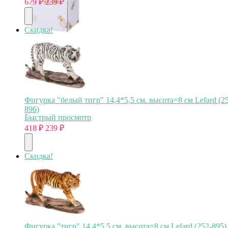
679
₽
239
₽
Скидка!
Фигурка "белый тигр" 14,4*5,5 см. высота=8 см Lefard (2
896)
Быстрый просмотр
418
₽
239
₽
Скидка!
Фигурка "тигр" 14,4*5,5 см. высота=8 см Lefard (252-895)