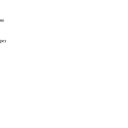
ми
рез