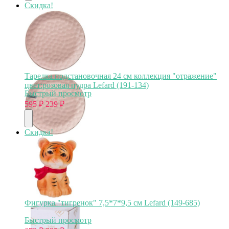
Скидка!
Тарелка подстановочная 24 см коллекция "отражение"
цвет:розовая пудра Lefard (191-134)
Быстрый просмотр
595
₽
239
₽
Скидка!
Фигурка "тигренок" 7,5*7*9,5 см Lefard (149-685)
Быстрый просмотр