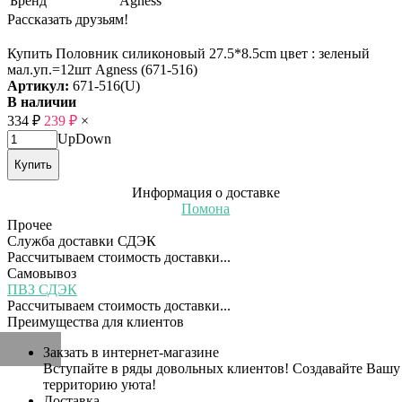
Бренд
Agness
Рассказать друзьям!
Купить Половник силиконовый 27.5*8.5cm цвет : зеленый
мал.уп.=12шт Agness (671-516)
Артикул:
671-516(U)
В наличии
334
₽
239
₽
×
Up
Down
Купить
Информация о доставке
Помона
Прочее
Служба доставки СДЭК
Рассчитываем стоимость доставки...
Самовывоз
ПВЗ СДЭК
Рассчитываем стоимость доставки...
Преимущества для клиентов
Закзать в интернет-магазине
Вступайте в ряды довольных клиентов! Создавайте Вашу
территорию уюта!
Доставка