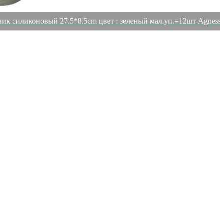
ик силиконовый 27.5*8.5cm цвет : зеленый мал.уп.=12шт Agness