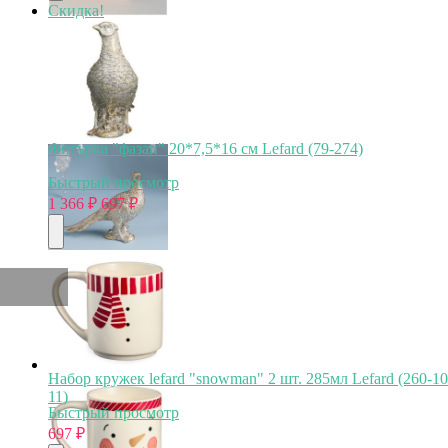
Скидка!
Фигурка "фазан" 20*7,5*16 см Lefard (79-274)
Быстрый просмотр
1 366
₽
697
₽
Набор кружек lefard "snowman" 2 шт. 285мл Lefard (260-10
11)
Быстрый просмотр
697
₽