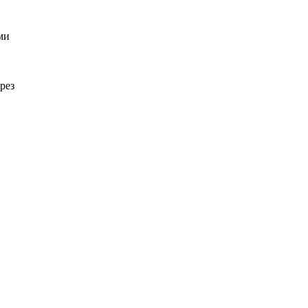
ми
рез