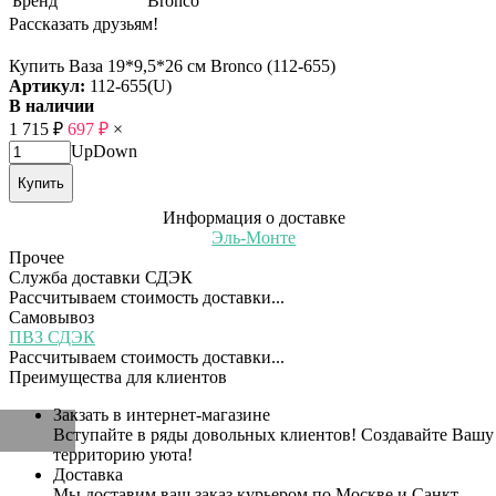
Бренд
Bronco
Рассказать друзьям!
Купить Ваза 19*9,5*26 см Bronco (112-655)
Артикул:
112-655(U)
В наличии
1 715
₽
697
₽
×
Up
Down
Купить
Информация о доставке
Эль-Монте
Прочее
Служба доставки СДЭК
Рассчитываем стоимость доставки...
Самовывоз
ПВЗ СДЭК
Рассчитываем стоимость доставки...
Преимущества для клиентов
Закзать в интернет-магазине
Вступайте в ряды довольных клиентов! Создавайте Вашу
территорию уюта!
Доставка
Мы доставим ваш заказ курьером по Москве и Санкт-