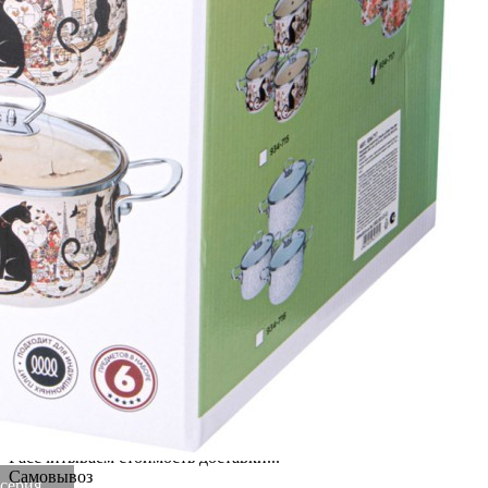
Категория
Кастрюли в наборах
Длина коробки
0,25
Ширина
0,25
коробки
Высота коробки
0,29
Бренд
Agness
Рассказать друзьям!
Купить Набор кастрюль agness эмалированных серия
"корейская роза", 6пр. 2,0/2,8/3,6л,18х11/20х12/22х13см Agness
(934-717)
Артикул:
934-717(U)
В наличии
7 244
₽
×
Up
Down
Купить
Информация о доставке
Эль-Монте
Прочее
Служба доставки СДЭК
Рассчитываем стоимость доставки...
Самовывоз
серия