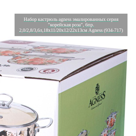
Набор кастрюль agness эмалированных серия
"корейская роза", 6пр.
2,0/2,8/3,6л,18х11/20х12/22х13см Agness (934-717)
Характеристики
Отзывы
0
Вес
4.25 кг
Объем
0.018125 л
Серия
Корейская роза
Zhejiang Wuyi Xinjiali Industry & Trade Co.,
Производитель
Ltd
Материал
Сталь Эмалированная/Стекло
Страна
Китай