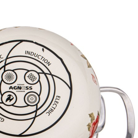
Чайный сервиз lefard "блоссом" на 6пер. 15пр.
900/300/200/250 мл Lefard (275-1012)
Быстрый просмотр
11 390
₽
7 250
₽
Скидка!
Набор обеденный lefard "forest tale" grey 4 пер. 16 пр.
Lefard (409-199)
Быстрый просмотр
15 418
₽
7 250
₽