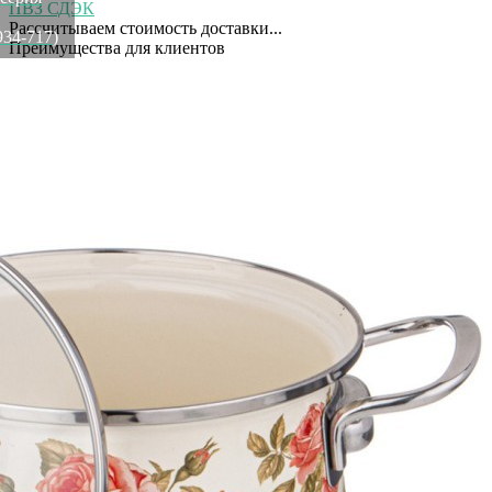
ПВЗ СДЭК
Рассчитываем стоимость доставки...
934-717)
Преимущества для клиентов
Закзать в интернет-магазине
Вступайте в ряды довольных клиентов! Создавайте
Вашу территорию уюта!
Доставка
Мы доставим ваш заказ курьером по Москве и Санкт-
Петербургу или службой доставки по всей России.
Оплата
Оплатите заказ банковской картой, электронными
деньгами или наличными в ближайшем платежном
терминале или наличными.
Как заказать
Позвоните менеджеру по телефону или оформите заказ
через корзину
Рекомендуем посмотреть
Скидка!