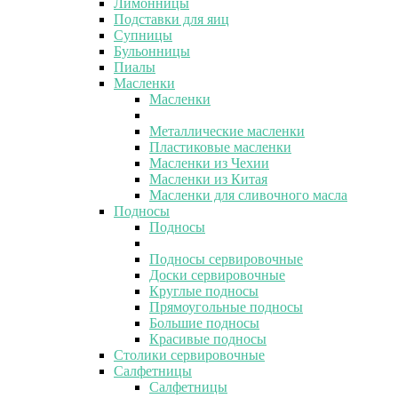
Лимонницы
Подставки для яиц
Супницы
Бульонницы
Пиалы
Масленки
Масленки
Металлические масленки
Пластиковые масленки
Масленки из Чехии
Масленки из Китая
Масленки для сливочного масла
Подносы
Подносы
Подносы сервировочные
Доски сервировочные
Круглые подносы
Прямоугольные подносы
Большие подносы
Красивые подносы
Столики сервировочные
Салфетницы
Салфетницы