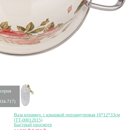
Скидка!
Подсвечник высокий прозрачный d13*50см (TT-
00011283)
Быстрый просмотр
14 500
₽
7 250
₽
Скидка!
серия
934-717)
Ваза керамич. с крышкой перламутровая 16*12*33см
(TT-00012015)
Быстрый просмотр