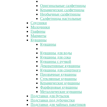
Оригинальные салфетницы
Керамические салфетницы
Необычные салфетницы
Салфетницы настольные
Соусники
Молочники
Графины
Мармиты
Кувшины
Кувшины
Кувшины для воды
Кувшины для сока
Кувшины с ручкой
Декоративные кувшины
Кувшины для спиртного
Прозрачные кувшины
Стеклянные кувшины
Керамические кувшины
Фарфоровые кувшины
Металлические кувшины
Подставки для бутылок
Подставки под зубочистки
Подставки для чайных пакетиков