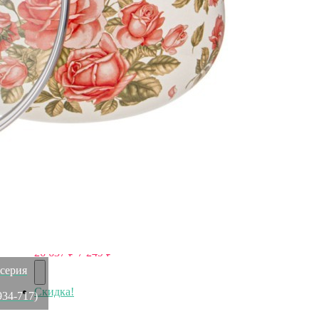
Мармит с половником lefard серия "охота", 4л Lefard
(920-104)
Быстрый просмотр
8 438
₽
7 247
₽
Скидка!
Набор столовых приборов "áfrica" на 6 персон 24 пр.
Dalper (638-205)
Быстрый просмотр
26 637
₽
7 249
₽
серия
Скидка!
934-717)