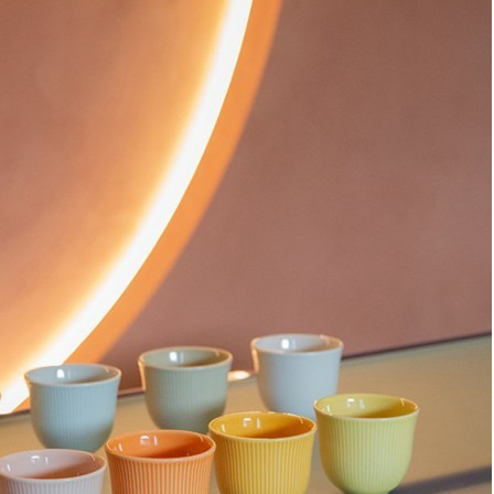
Эль-Монте
Прочее
Служба доставки СДЭК
Рассчитываем стоимость доставки...
Самовывоз
ПВЗ СДЭК
Рассчитываем стоимость доставки...
Преимущества для клиентов
Закзать в интернет-магазине
Вступайте в ряды довольных клиентов! Создавайте
Вашу территорию уюта!
Доставка
Мы доставим ваш заказ курьером по Москве и Санкт-
Петербургу или службой доставки по всей России.
Оплата
Оплатите заказ банковской картой, электронными
деньгами или наличными в ближайшем платежном
терминале или наличными.
Как заказать
Позвоните менеджеру по телефону или оформите заказ
через корзину
Рекомендуем посмотреть