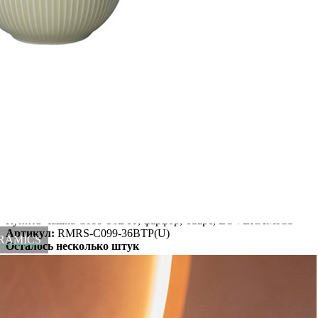
чемпионата мира World Latte Art. Посуда от LOVERAMICS
давно стала узнаваемой. Яркие коллекции хорошо знакомы
бариста, шеф-поварам и рестораторам. Материал: фарфор.
Цвет: Taupe.
Вес
0.18 кг
Объем
150 мл
Серия
Brewers
Материал
фарфор
Страна
Китай
Цвет
Taupe
Категория
Посуда
Штрихкод
10245781
Бренд
LOVERAMICS
Рассказать друзьям!
Купить Чашка C099-36BTP, фарфор, Taupe, LOVERAMICS
Артикул:
RMRS-C099-36BTP(U)
VERAMICS
Осталось несколько штук
2 800
₽
×
Up
Down
Купить
Информация о доставке