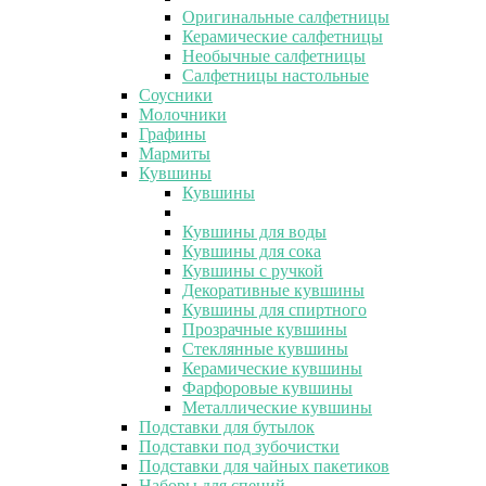
Оригинальные салфетницы
Керамические салфетницы
Необычные салфетницы
Салфетницы настольные
Соусники
Молочники
Графины
Мармиты
Кувшины
Кувшины
Кувшины для воды
Кувшины для сока
Кувшины с ручкой
Декоративные кувшины
Кувшины для спиртного
Прозрачные кувшины
Стеклянные кувшины
Керамические кувшины
Фарфоровые кувшины
Металлические кувшины
Подставки для бутылок
Подставки под зубочистки
Подставки для чайных пакетиков
Наборы для специй