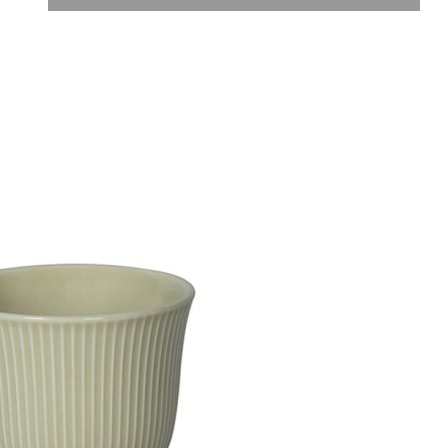
Обзор
Характеристики
Отзывы
0
LOVERAMICS — бренд, основанный в 2008 году в Гонконге
с целью создания идеального продукта для подачи кофе и чая.
Для создания всех моделей и форм в производстве
используется компьютерное моделирование. При этом
полностью сохранены древние традиции изготовления
керамики и фарфора. На сегодняшний день компания является
одним из крупнейших производителей керамической посуды.
Входит в число лидирующих компаний по объемам продаж во
всем мире.Продукция фабрики LOVERAMICS обладает
рядом уникальных характеристик: высокая прочность,
термостойкость, толстостенность, насыщенность, яркость
цвета, эргономичность формы, выверенность
баланса.LOVERAMICS является официальным партнером