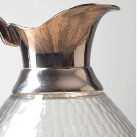
Скидка!
Люстра подвесная d.63см (TT-00012996)
Быстрый просмотр
78 400
₽
31 360
₽
Шахматный набор buddy, натуральное дерево (56116)
Быстрый просмотр