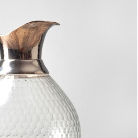
Эль-Монте
Прочее
Служба доставки СДЭК
Рассчитываем стоимость доставки...
Самовывоз
ПВЗ СДЭК
Рассчитываем стоимость доставки...
Преимущества для клиентов
Закзать в интернет-магазине
Вступайте в ряды довольных клиентов! Создавайте
Вашу территорию уюта!
Доставка
Мы доставим ваш заказ курьером по Москве и Санкт-
Петербургу или службой доставки по всей России.
Оплата
Оплатите заказ банковской картой, электронными
деньгами или наличными в ближайшем платежном
терминале или наличными.
Как заказать
Позвоните менеджеру по телефону или оформите заказ
через корзину
Рекомендуем посмотреть