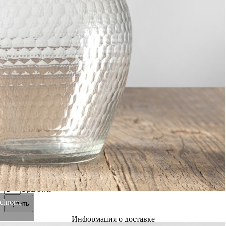
индивидуальным стилем.
Материал: металл, стекло.
Цвет: chrom.
Вес
0.9 кг
Объем
1850 мл
Материал
Металл, стекло
Страна
Нидерланды
Цвет
chrom
Категория
Посуда
Штрихкод
10089880
Бренд
ROOMERS TABLEWARE
Рассказать друзьям!
Купить Кувшин RO-6244/HMN, металл, стекло, chrom,
ROOMERS TABLEWARE
Артикул:
RMRS-RO-6244/HMN(U)
Осталось 2 штуки
31 400
₽
×
Up
Down
chrom,
Купить
Информация о доставке