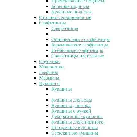
Прямоугольные подносы
Большие подносы
Красивые подносы
Столики сервировочные
Салфетницы
Салфетницы
Оригинальные салфетницы
Керамические салфетницы
Необычные салфетницы
Салфетницы настольные
Соусники
Молочники
Графины
Мармиты
Кувшины
Кувшины
Кувшины для воды
Кувшины для сока
Кувшины с ручкой
Декоративные кувшины
Кувшины для спиртного
Прозрачные кувшины
Стеклянные кувшины