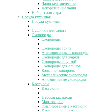
Чаши керамические
Декоративные чаши
Наборы для сыра
Посуда кухонная
Посуда кухонная
Сушилки для салата
Сковороды
Сковороды
Сковороды гриль
Антипригарные сковороды
Сковороды для жарки
Сковороды с ручкой
Сковороды для блинов
Большие сковороды
Металлические сковороды
Алюминиевые сковороды
Кастрюли
Кастрюли
Наборы кастрюль
Мантоварки
Эмалированные кастрюли
Кастрюли с ручками