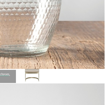
Сахарница S0216/58243/A2104238, костяной фарфор,
white, MIKASA
Быстрый просмотр
31 400
₽
Скидка!
chrom,
Стул велюр св.бежевый/матовое золото 58*59*78см (TT-
00003608)
Быстрый просмотр
39 200
₽
31 360
₽