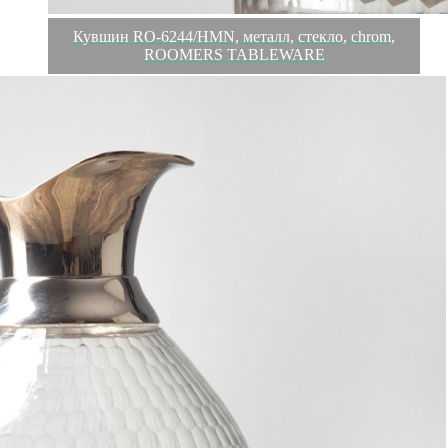
Кувшин RO-6244/HMN, металл, стекло, chrom,
ROOMERS TABLEWARE
Обзор
Характеристики
Отзывы
0
ROOMERS - это воплощение всего самого лучшего в мире
профессиональной посуды, предметов сервировки,
аксессуаров и декора.
Все коллекции посуды от бренда ROOMERS адаптированы
для использования в ресторанном бизнесе, идеально
сочетаются и гармонично смотрятся в различных концепциях.
Вся посуда ROOMERS выдерживает длительную
интенсивную эксплуатацию и вдохновляет рестораторов и
шеф-поваров по всему миру. Это уникальный продукт,
наполненный особой атмосферой и обладающий