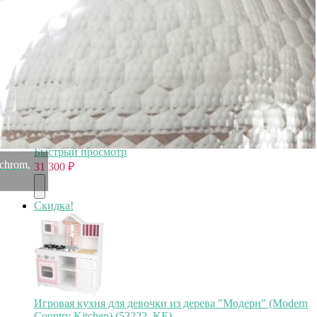
31 350
₽
Шкатулка 9925, никель, посеребрение, silver plated,
ROOMERS TABLEWARE
Быстрый просмотр
chrom,
31 300
₽
Скидка!
Игровая кухня для девочки из дерева "Модерн" (Modern
Country Kitchen) (53222_KE)