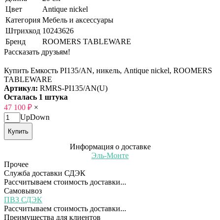
Цвет
Antique nickel
Категория
Мебель и аксессуары
Штрихкод
10243626
Бренд
ROOMERS TABLEWARE
Рассказать друзьям!
Купить Емкость PI135/AN, никель, Antique nickel, ROOMERS
TABLEWARE
Артикул:
RMRS-PI135/AN(U)
Осталась 1 штука
47 100
₽
×
Up
Down
Купить
Информация о доставке
Эль-Монте
Прочее
Служба доставки СДЭК
Рассчитываем стоимость доставки...
Самовывоз
ПВЗ СДЭК
Рассчитываем стоимость доставки...
Преимущества для клиентов