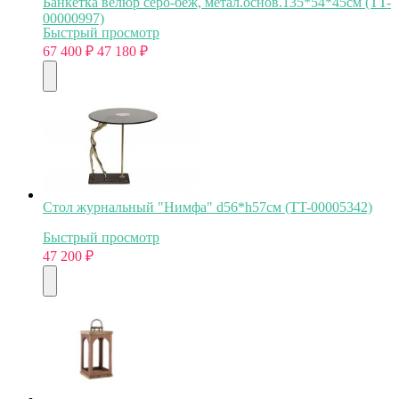
Банкетка велюр серо-беж, метал.основ.135*54*45см (TT-
00000997)
Быстрый просмотр
67 400
₽
47 180
₽
Стол журнальный "Нимфа" d56*h57см (TT-00005342)
Быстрый просмотр
47 200
₽