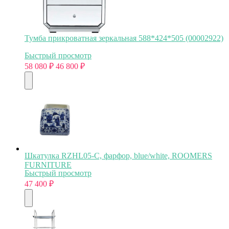
Тумба прикроватная зеркальная 588*424*505 (00002922)
Быстрый просмотр
58 080
₽
46 800
₽
Шкатулка RZHL05-C, фарфор, blue/white, ROOMERS
FURNITURE
Быстрый просмотр
47 400
₽