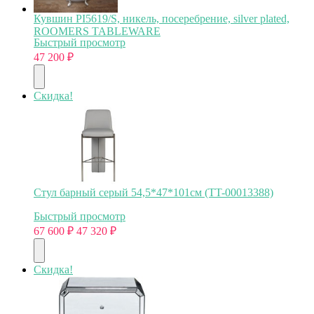
Кувшин PI5619/S, никель, посеребрение, silver plated,
ROOMERS TABLEWARE
Быстрый просмотр
47 200
₽
Скидка!
Стул барный серый 54,5*47*101см (TT-00013388)
Быстрый просмотр
67 600
₽
47 320
₽
Скидка!