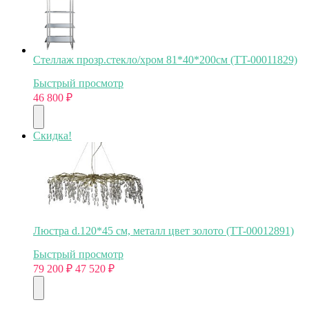
Стеллаж прозр.стекло/хром 81*40*200см (TT-00011829)
Быстрый просмотр
46 800
₽
Скидка!
Люстра d.120*45 см, металл цвет золото (TT-00012891)
Быстрый просмотр
79 200
₽
47 520
₽