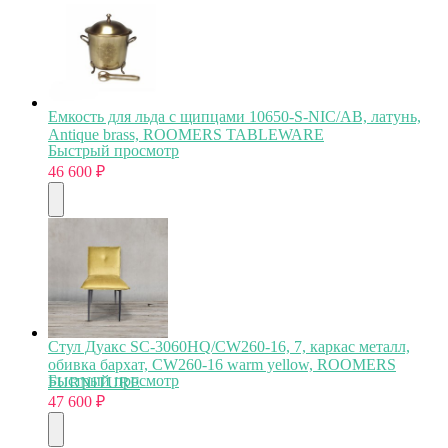
Емкость для льда с щипцами 10650-S-NIC/AB, латунь,
Antique brass, ROOMERS TABLEWARE
Быстрый просмотр
46 600
₽
Стул Дуакс SC-3060HQ/CW260-16, 7, каркас металл,
обивка бархат, CW260-16 warm yellow, ROOMERS
Быстрый просмотр
FURNITURE
47 600
₽