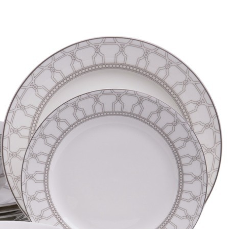
Элитные кашпо
Элитные держатели для книг
Элитные вешалки
Элитные вазы
Элитные вазы
Элитные декоративные вазы
Элитные интерьерные вазы
Элитные керамические вазы
Элитные стеклянные вазы
Элитные светильники
Элитные светильники
Элитные потолочные светильники
Элитные настольные светильники
Элитные бра
Элитные напольные светильники
Элитный текстиль
Элитный текстиль
Элитные пледы
Элитные покрывала
Элитная мебель