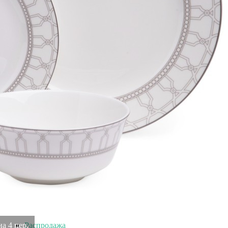
Картина Гортензия малая с кристаллами Swarovski
(1580)
Быстрый просмотр
9 600
₽
Картина Любовь малая с кристаллами Swarovski (1582)
Быстрый просмотр
9 600
₽
Товары
на 4 пер.
Распродажа