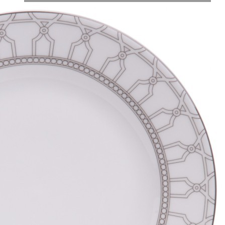
Характеристики
Отзывы
0
Вес
5 кг
Объем
0.013608 л
Серия
Decision
Производитель
Tangshan Ekaqi Ceramics Co., Ltd.
Материал
фарфор
Страна
Китай
Категория
Наборы столовой посуды
Длина коробки
0,27
Ширина коробки
0,18