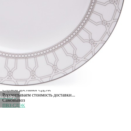
Высота коробки
0,28
Бренд
Lefard
Рассказать друзьям!
Купить Набор посуды обеденной lefard "decision" на 4 пер. 12
пр. Lefard (440-320)
Артикул:
440-320(U)
В наличии
9 576
₽
×
Up
Down
Купить
Информация о доставке
Эль-Монте
Прочее
Служба доставки СДЭК
Рассчитываем стоимость доставки...
на 4 пер.
Самовывоз
ПВЗ СДЭК
Рассчитываем стоимость доставки...
Преимущества для клиентов
Закзать в интернет-магазине