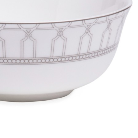
Куртка утепленная JOGEL CAMP 2 PerFormPROOF
Padded Jacket, темно-синий (2111485)
Быстрый просмотр
9 599
₽
Картина Надежда малая с кристаллами Swarovski (1581)
Быстрый просмотр
9 600
₽