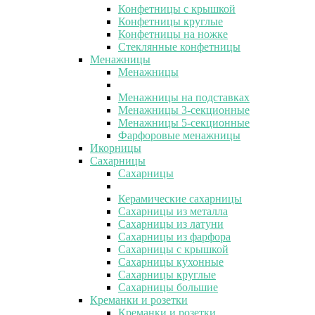
Конфетницы с крышкой
Конфетницы круглые
Конфетницы на ножке
Стеклянные конфетницы
Менажницы
Менажницы
Менажницы на подставках
Менажницы 3-секционные
Менажницы 5-секционные
Фарфоровые менажницы
Икорницы
Сахарницы
Сахарницы
Керамические сахарницы
Сахарницы из металла
Сахарницы из латуни
Сахарницы из фарфора
Сахарницы с крышкой
Сахарницы кухонные
Сахарницы круглые
Сахарницы большие
Креманки и розетки
Креманки и розетки