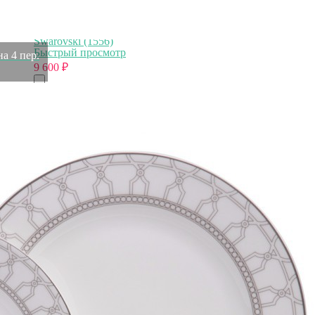
Икона Всех скорбящих радостей с кристаллами
Swarovski (1556)
Быстрый просмотр
на 4 пер.
9 600
₽
Икона Божией Матери Нечаянная радость с кристаллами
Swarovski (1555)
Быстрый просмотр
9 600
₽