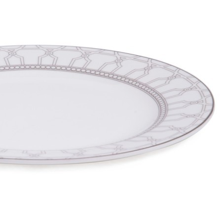
Быстрый просмотр
13 670
₽
9 570
₽
Скидка!
Тюль Элен (Elen) белый 275*320см (TT-00014375)
Быстрый просмотр
13 710
₽
9 597
₽
Скидка!