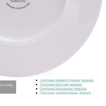
Элитные свечи
Элитные подсвечники
Элитные подсвечники
Элитные керамические подсвечники
Элитные металлические подсвечники
Элитные стеклянные подсвечники
Элитные хрустальные подсвечники
Элитные настенные панно
Элитные искусственные цветы и деревья
Элитные искусственные цветы и
деревья
Элитные искусственные цветы
Элитные искусственные растения
Элитные зеркала
Элитные зеркала
Элитные прямоугольные зеркала
Элитные круглые зеркала
на 4 пер.
Элитные напольные зеркала
Элитные декоративные зеркала
Необычные элитные зеркала
Элитные кашпо и горшки для цветов
Элитные кашпо и горшки для цветов