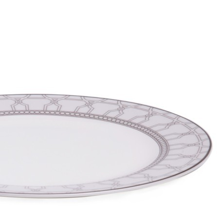
Вступайте в ряды довольных клиентов! Создавайте
Вашу территорию уюта!
Доставка
Мы доставим ваш заказ курьером по Москве и Санкт-
Петербургу или службой доставки по всей России.
Оплата
Оплатите заказ банковской картой, электронными
деньгами или наличными в ближайшем платежном
терминале или наличными.
Как заказать
Позвоните менеджеру по телефону или оформите заказ
через корзину
Рекомендуем посмотреть
Набор посуды обеденной lefard "grey lace" на 4 пер. 12
пр. Lefard (440-315)
Быстрый просмотр
9 576
₽