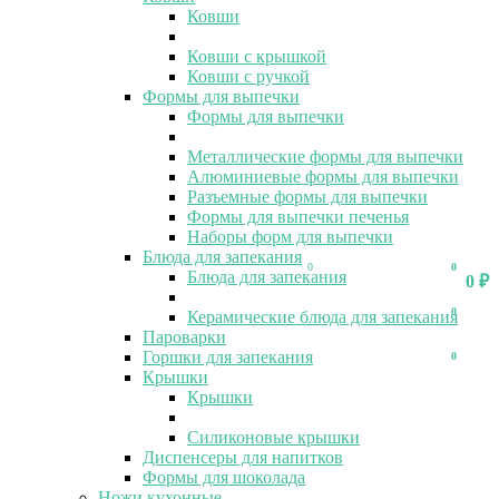
Ковши
Ковши с крышкой
Ковши с ручкой
Формы для выпечки
Формы для выпечки
Металлические формы для выпечки
Алюминиевые формы для выпечки
Разъемные формы для выпечки
Формы для выпечки печенья
Наборы форм для выпечки
Блюда для запекания
0
0
Блюда для запекания
0
₽
0
Керамические блюда для запекания
Пароварки
Горшки для запекания
0
Крышки
Крышки
Силиконовые крышки
Диспенсеры для напитков
Формы для шоколада
Ножи кухонные