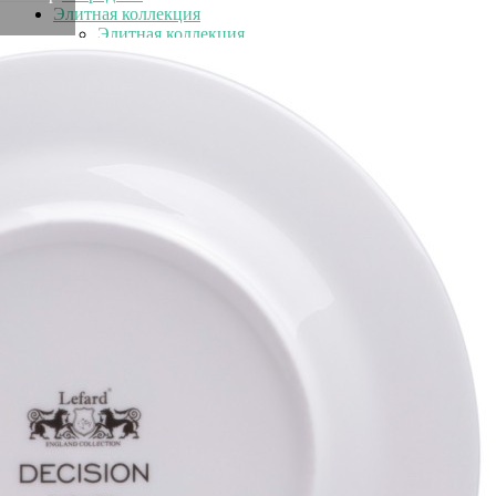
Элитная коллекция
Элитная коллекция
Элитная посуда
Элитная посуда
Элитные наборы посуды
Элитные тарелки
Элитные салатники
Элитные чашки
Элитные сахарницы
Элитные молочники
Элитные кувшины
Элитные предметы интерьера
Элитные предметы интерьера
Элитные шкатулки и копилки
Элитные часы
Элитные часы
Элитные настольные часы
Элитные настенные часы
Элитные картины
Элитные фоторамки
Элитные статуэтки и скульптуры