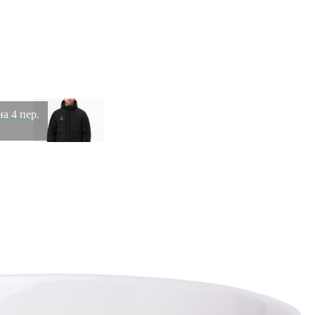
Тюль Элен Экрю (Elen) 275*320см (TT-00016732)
Быстрый просмотр
13 710
₽
9 597
₽
на 4 пер.
Куртка утепленная JOGEL CAMP 2 PerFormPROOF
Padded Jacket, черный (2111591)
Быстрый просмотр
9 599
₽