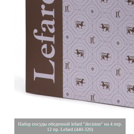
Набор посуды обеденной lefard "decision" на 4 пер.
12 пр. Lefard (440-320)