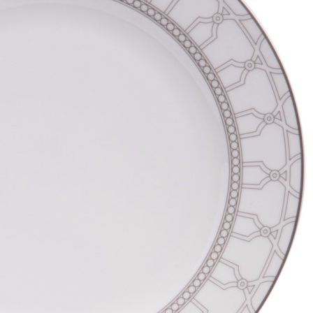
Элитные шкуры и меховые изделия
Элитная овчина
Элитные ароматы для дома
Элитные ароматы для дома
Элитные арома-спреи
Элитные ароматические свечи
Посуда
Посуда
Посуда для чая и кофе
Посуда для чая и кофе
Сервизы чайные
Сервизы чайные
Современные чайные сервизы
Чайные сервизы Lefard
Чайные сервизы китайские
Красивые чайные сервизы
Чешские чайные сервизы
Чайные сервизы на 6 персон
Фарфоровые чайные сервизы
Чайные наборы