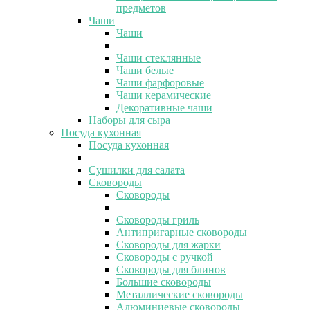
предметов
Чаши
Чаши
Чаши стеклянные
Чаши белые
Чаши фарфоровые
Чаши керамические
Декоративные чаши
Наборы для сыра
Посуда кухонная
Посуда кухонная
Сушилки для салата
Сковороды
Сковороды
Сковороды гриль
Антипригарные сковороды
Сковороды для жарки
Сковороды с ручкой
Сковороды для блинов
Большие сковороды
Металлические сковороды
Алюминиевые сковороды