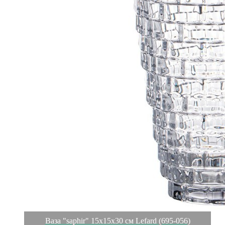
Ваза "saphir" 15х15х30 см Lefard (695-056)