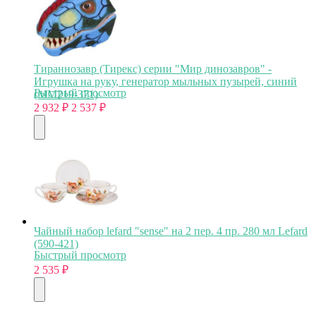
Тираннозавр (Тирекс) серии "Мир динозавров" -
Игрушка на руку, генератор мыльных пузырей, синий
Быстрый просмотр
(MM219-371)
2 932
₽
2 537
₽
Чайный набор lefard "sense" на 2 пер. 4 пр. 280 мл Lefard
(590-421)
Быстрый просмотр
2 535
₽