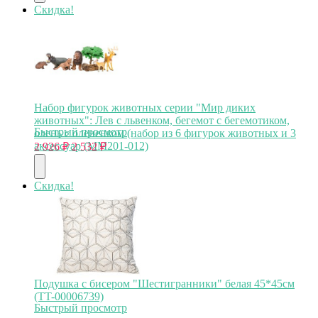
Скидка!
Набор фигурок животных серии "Мир диких
животных": Лев с львенком, бегемот с бегемотиком,
Быстрый просмотр
олень с олененком (набор из 6 фигурок животных и 3
аксессуар (MM201-012)
2 926
₽
2 532
₽
Скидка!
Подушка с бисером "Шестигранники" белая 45*45см
(TT-00006739)
Быстрый просмотр