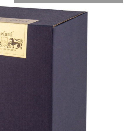
Характеристики
Отзывы
0
Вес
3 кг
Объем
0.007936 л
Производитель
Welldone Glass Co.,Limited
Материал
стекло
Страна
Китай
Категория
Вазы для цветов
Длина коробки
0,16
Ширина коробки
0,16
Высота коробки
0,31
Бренд
Lefard
Рассказать друзьям!