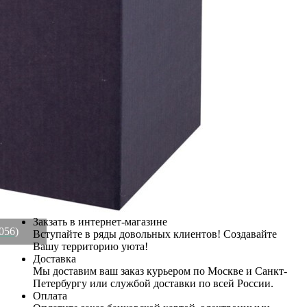
Купить Ваза "saphir" 15х15х30 см Lefard (695-056)
Артикул:
695-056(U)
В наличии
2 536
₽
×
Up
Down
Купить
Информация о доставке
Эль-Монте
Прочее
Служба доставки СДЭК
Рассчитываем стоимость доставки...
Самовывоз
ПВЗ СДЭК
Рассчитываем стоимость доставки...
Преимущества для клиентов
Закзать в интернет-магазине
056)
Вступайте в ряды довольных клиентов! Создавайте
Вашу территорию уюта!
Доставка
Мы доставим ваш заказ курьером по Москве и Санкт-
Петербургу или службой доставки по всей России.
Оплата