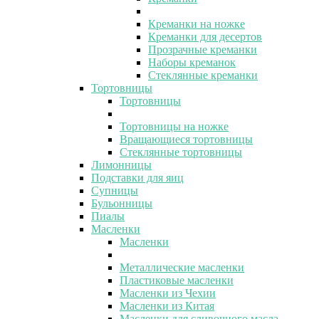
Креманки на ножке
Креманки для десертов
Прозрачные креманки
Наборы креманок
Стеклянные креманки
Тортовницы
Тортовницы
Тортовницы на ножке
Вращающиеся тортовницы
Стеклянные тортовницы
Лимонницы
Подставки для яиц
Супницы
Бульонницы
Пиалы
Масленки
Масленки
Металлические масленки
Пластиковые масленки
Масленки из Чехии
Масленки из Китая
Масленки для сливочного масла