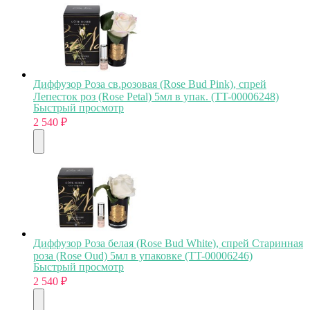
Диффузор Роза св.розовая (Rose Bud Pink), спрей
Лепесток роз (Rose Petal) 5мл в упак. (TT-00006248)
Быстрый просмотр
2 540
₽
Диффузор Роза белая (Rose Bud White), спрей Старинная
роза (Rose Oud) 5мл в упаковке (TT-00006246)
Быстрый просмотр
2 540
₽