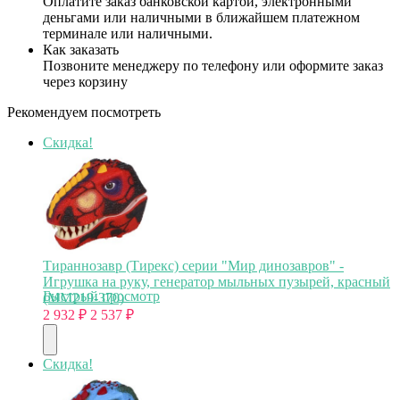
Оплатите заказ банковской картой, электронными
деньгами или наличными в ближайшем платежном
терминале или наличными.
Как заказать
Позвоните менеджеру по телефону или оформите заказ
через корзину
Рекомендуем посмотреть
Скидка!
Тираннозавр (Тирекс) серии "Мир динозавров" -
Игрушка на руку, генератор мыльных пузырей, красный
Быстрый просмотр
(MM219-370)
2 932
₽
2 537
₽
Скидка!