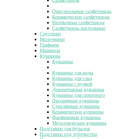
Салфетницы
Оригинальные салфетницы
Керамические салфетницы
Необычные салфетницы
Салфетницы настольные
Соусники
Молочники
Графины
Мармиты
Кувшины
Кувшины
Кувшины для воды
Кувшины для сока
Кувшины с ручкой
Декоративные кувшины
Кувшины для спиртного
Прозрачные кувшины
Стеклянные кувшины
Керамические кувшины
Фарфоровые кувшины
Металлические кувшины
Подставки для бутылок
Подставки под зубочистки