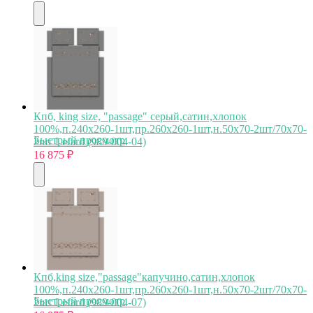
Кпб, king size, "passage" серый,сатин,хлопок
100%,п.240х260-1шт,пр.260х260-1шт,н.50х70-2шт/70х70-
Быстрый просмотр
2шт Lefard (989-004-04)
16 875
₽
Кпб,king size,"passage"капучино,сатин,хлопок
100%,п.240х260-1шт,пр.260х260-1шт,н.50х70-2шт/70х70-
Быстрый просмотр
2шт Lefard (989-004-07)