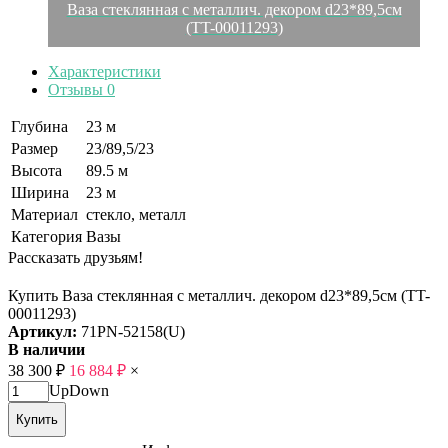
Ваза стеклянная с металлич. декором d23*89,5см
(TT-00011293)
Характеристики
Отзывы
0
Глубина
23 м
Размер
23/89,5/23
Высота
89.5 м
Ширина
23 м
Материал
стекло, металл
Категория
Вазы
Рассказать друзьям!
Купить Ваза стеклянная с металлич. декором d23*89,5см (TT-
00011293)
Артикул:
71PN-52158(U)
В наличии
38 300
₽
16 884
₽
×
Up
Down
Купить