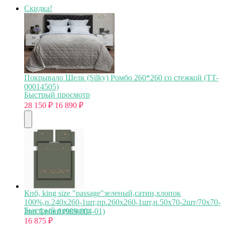
Скидка!
Покрывало Шелк (Silky) Ромбо 260*260 со стежкой (TT-
00014505)
Быстрый просмотр
28 150
₽
16 890
₽
Кпб, king size "passage"зеленый,сатин,хлопок
100%,п.240х260-1шт,пр.260х260-1шт,н.50х70-2шт/70х70-
Быстрый просмотр
2шт Lefard (989-004-01)
16 875
₽