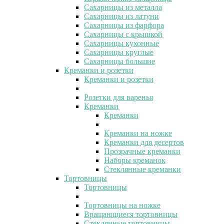
Сахарницы из металла
Сахарницы из латуни
Сахарницы из фарфора
Сахарницы с крышкой
Сахарницы кухонные
Сахарницы круглые
Сахарницы большие
Креманки и розетки
Креманки и розетки
Розетки для варенья
Креманки
Креманки
Креманки на ножке
Креманки для десертов
Прозрачные креманки
Наборы креманок
Стеклянные креманки
Тортовницы
Тортовницы
Тортовницы на ножке
Вращающиеся тортовницы
Стеклянные тортовницы