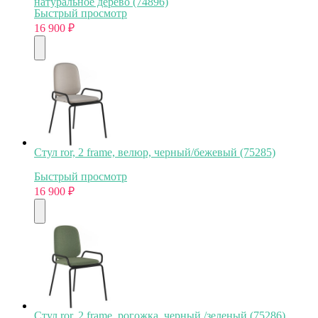
натуральное дерево (74896)
Быстрый просмотр
16 900
₽
Стул ror, 2 frame, велюр, черный/бежевый (75285)
Быстрый просмотр
16 900
₽
Стул ror, 2 frame, рогожка, черный /зеленый (75286)