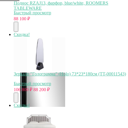
Поднос RZAJ13, фарфор, blue/white, ROOMERS
TABLEWARE
Быстрый просмотр
88 100
₽
Скидка!
Зеркало "Голограмма" (Holo) 73*23*180см (TT-00011543)
Быстрый просмотр
106 800
₽
88 200
₽
Скидка!