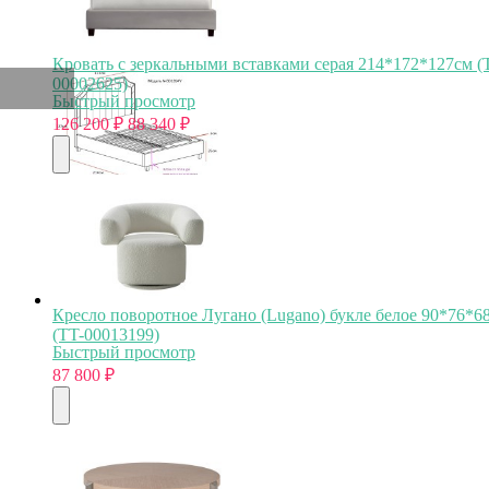
Кровать с зеркальными вставками серая 214*172*127см (
00002625)
Быстрый просмотр
126 200
₽
88 340
₽
Кресло поворотное Лугано (Lugano) букле белое 90*76*6
(TT-00013199)
Быстрый просмотр
87 800
₽