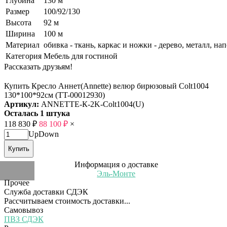
Глубина
130 м
Размер
100/92/130
Высота
92 м
Ширина
100 м
Материал
обивка - ткань, каркас и ножки - дерево, металл, 
Категория
Мебель для гостиной
Рассказать друзьям!
Купить Кресло Аннет(Annette) велюр бирюзовый Colt1004
130*100*92см (TT-00012930)
Артикул:
ANNETTE-К-2K-Colt1004(U)
Осталась 1 штука
118 830
₽
88 100
₽
×
Up
Down
Купить
Информация о доставке
Эль-Монте
Прочее
Служба доставки СДЭК
Рассчитываем стоимость доставки...
Самовывоз
ПВЗ СДЭК