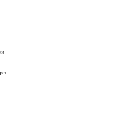
ми
рез