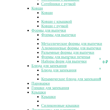
Сотейники с ручкой
Ковши
Ковши
Ковши с крышкой
Ковши с ручкой
Формы для выпечки
Формы для выпечки
Металлические формы для выпечки
Алюминиевые формы для выпечки
Разъемные формы для выпечки
Формы для выпечки печенья
0
0
Наборы форм для выпечки
0
₽
Блюда для запекания
0
Блюда для запекания
Керамические блюда для запекания
0
Пароварки
Горшки для запекания
Крышки
Крышки
Силиконовые крышки
Диспенсеры для напитков