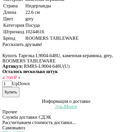
Страна
Нидерланды
Длина
22.6 см
Цвет
grey
Категория
Посуда
Штрихкод
10244616
Бренд
ROOMERS TABLEWARE
Рассказать друзьям!
Купить Тарелка L9004-648U, каменная керамика, grey,
ROOMERS TABLEWARE
Артикул:
RMRS-L9004-648U(U)
Осталось несколько штук
4 700
₽
×
Up
Down
Купить
Информация о доставке
Эль-Монте
Прочее
Служба доставки СДЭК
Рассчитываем стоимость доставки...
Самовывоз