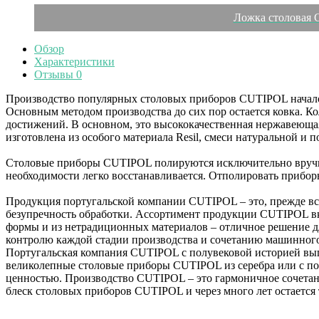
Ложка столовая G
Обзор
Характеристики
Отзывы
0
Производство популярных столовых приборов CUTIPOL началос
Основным методом производства до сих пор остается ковка. К
достижений. В основном, это высококачественная нержавеющая
изготовлена из особого материала Resil, смеси натуральной и
Столовые приборы CUTIPOL полируются исключительно вручну
необходимости легко восстанавливается. Отполировать прибо
Продукция португальской компании CUTIPOL – это, прежде вс
безупречность обработки. Ассортимент продукции CUTIPOL вк
формы и из нетрадиционных материалов – отличное решение д
контролю каждой стадии производства и сочетанию машинног
Португальская компания CUTIPOL с полувековой историей вып
великолепные столовые приборы CUTIPOL из серебра или с по
ценностью. Производство CUTIPOL – это гармоничное сочета
блеск столовых приборов CUTIPOL и через много лет остаетс