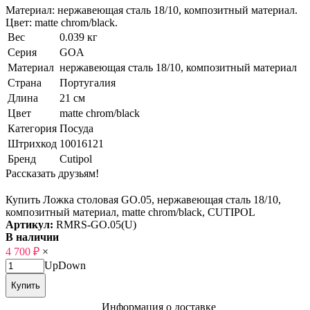
Материал: нержавеющая сталь 18/10, композитный материал.
Цвет: matte chrom/black.
Вес
0.039 кг
Серия
GOA
Материал
нержавеющая сталь 18/10, композитный материал
Страна
Португалия
Длина
21 см
Цвет
matte chrom/black
Категория
Посуда
Штрихкод
10016121
Бренд
Cutipol
Рассказать друзьям!
Купить Ложка столовая GO.05, нержавеющая сталь 18/10,
композитный материал, matte chrom/black, CUTIPOL
Артикул:
RMRS-GO.05(U)
В наличии
4 700
₽
×
Up
Down
Купить
Информация о доставке