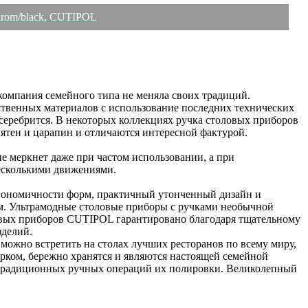
hrom/black, CUTIPOL
омпания семейного типа не меняла своих традиций.
ственных материалов с использование последних технических
 серебрится. В некоторых коллекциях ручка столовых приборов
пятен и царапин и отличаются интересной фактурой.
 меркнет даже при частом использовании, а при
несколькими движениями.
ргономичности форм, практичный утонченный дизайн и
м. Ультрамодные столовые приборы с ручками необычной
ловых приборов CUTIPOL гарантировано благодаря тщательному
зделий.
ожно встретить на столах лучших ресторанов по всему миру,
ком, бережно хранятся и являются настоящей семейной
 традиционных ручных операций их полировки. Великолепный