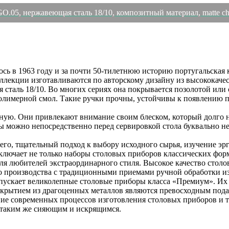
O.05, нержавеющая сталь 18/10, композитный материал, matte c
ь в 1963 году и за почти 50-тилетнюю историю португальская к
оллекции изготавливаются по авторскому дизайну из высококаче
 сталь 18/10. Во многих сериях она покрывается позолотой или
 полимерной смол. Такие ручки прочны, устойчивы к появлению 
ю. Они привлекают внимание своим блеском, который долго не
ры можно непосредственно перед сервировкой стола буквально 
его, тщательный подход к выбору исходного сырья, изучение э
лючает не только наборы столовых приборов классических фор
ля любителей экстраординарного стиля. Высокое качество сто
о производства с традиционными приемами ручной обработки и
ускает великолепные столовые приборы класса «Премиум». Их м
крытием из драгоценных металлов являются превосходным подар
ние современных процессов изготовления столовых приборов и
я таким же сияющим и искрящимся.