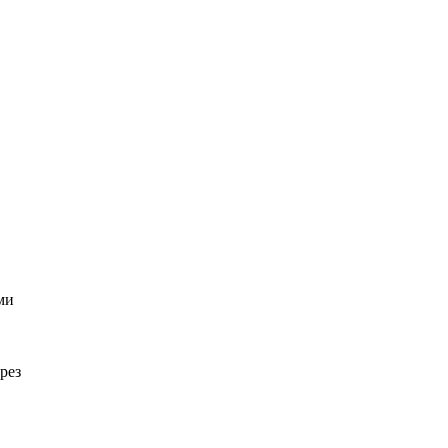
ми
рез