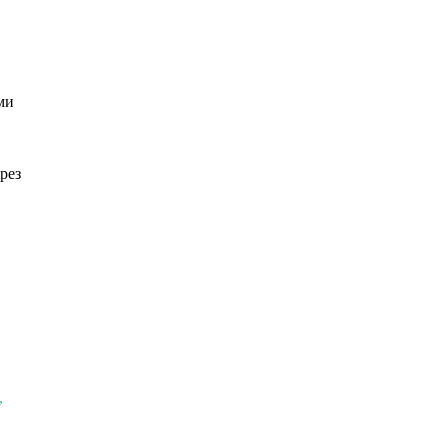
ми
рез
,