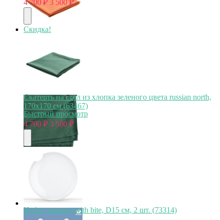
4 700
₽
3 500
₽
Скидка!
Скатерть на стол из хлопка зеленого цвета russian north,
170х170 см (63467)
Быстрый просмотр
4 700
₽
3 500
₽
Набор тарелок with bite, D15 см, 2 шт. (73314)