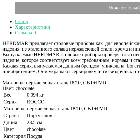
Нож столовый
Обзор
Характеристики
Отзывы
0
HERDMAR предлагает столовые приборы как для европейской та
изделия из эталонного сплава нержавеющей стали, хрома и ни
Выпускаемые HERDMAR столовые приборы проверяются специа
изделие, которое соответствует всем требованиям, нормам и ст
Каждая серия, выпускаемая данным брендом, уникальна. Бога
приобретением. Они украшают сервировку пятизвездочных оте
Материал: нержавеющая сталь 18/10, CBT+PVD.
Цвет: chocolate.
Вес
0.094 кг
Серия
ROCCO
Материал
нержавеющая сталь 18/10, CBT+PVD
Страна
Португалия
Длина
23.5 см
Цвет
chocolate
Категория
Посуда