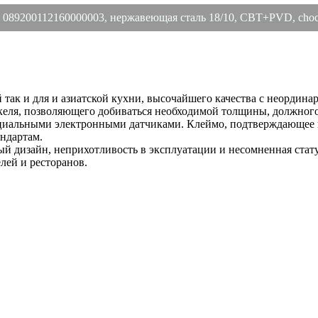
 089200112160000003, нержавеющая сталь 18/10, CBT+PVD, ch
к и для и азиатской кухни, высочайшего качества с неординар
келя, позволяющего добиваться необходимой толщины, должного
льными электронными датчиками. Клеймо, подтверждающее пр
андартам.
тый дизайн, неприхотливость в эксплуатации и несомненная с
лей и ресторанов.