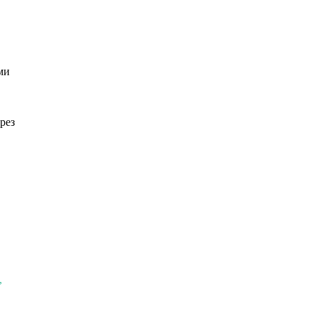
ми
рез
,