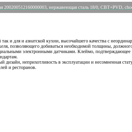
ая 200200512160000003, нержавеющая сталь 18/0, CBT+PVD, ch
к и для и азиатской кухни, высочайшего качества с неординар
келя, позволяющего добиваться необходимой толщины, должного
льными электронными датчиками. Клеймо, подтверждающее пр
андартам.
тый дизайн, неприхотливость в эксплуатации и несомненная с
лей и ресторанов.