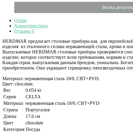
Вилка десертн
Обзор
Характеристики
Отзывы
0
HERDMAR предлагает столовые приборы как для европейской та
изделия из эталонного сплава нержавеющей стали, хрома и ни
Выпускаемые HERDMAR столовые приборы проверяются специа
изделие, которое соответствует всем требованиям, нормам и ст
Каждая серия, выпускаемая данным брендом, уникальна. Бога
приобретением. Они украшают сервировку пятизвездочных оте
Материал: нержавеющая сталь 18/0, CBT+PVD.
Цвет: chocolate.
Вес
0.054 кг
Серия
CELTA
Материал
нержавеющая сталь 18/0, CBT+PVD
Страна
Португалия
Длина
17.6 см
Цвет
chocolate
Категория
Посуда