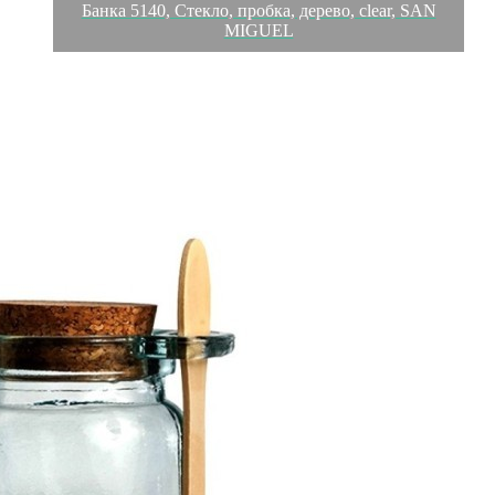
Банка 5140, Стекло, пробка, дерево, clear, SAN
MIGUEL
Обзор
Характеристики
Отзывы
0
San Miguel (Испания) – это компания, которая занимается
производством качественной и оригинальной продукции из
переработанного стекла. Vidrios San Miguel известный бренд
во всем мире. В наши дни, Vidrios San Miguel продается более
чем в 25 000 магазинах по всему миру. Vidrios San Miguel
занимается производством стеклянных изделий: посуда,
бутылки, вазы, сувениры, украшения и многое другое.
Основной экспорт происходит в страны западной и
восточной Европы, Америки, Азии и Африки. Материал:
Стекло, пробка, дерево. Цвет: clear.
Вес
0.35 кг