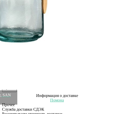
Объем
250 мл
Серия
TRADITIONAL
Материал
Стекло, пробка, дерево
Страна
Испания
Цвет
clear
Категория
Посуда
Штрихкод
10174371
Бренд
SAN MIGUEL
Рассказать друзьям!
Купить Банка 5140, Стекло, пробка, дерево, clear, SAN
MIGUEL
Артикул:
RMRS-5140(U)
Осталось несколько штук
4 500
₽
×
Up
Down
Купить
ar, SAN
Информация о доставке
Помона
Прочее
Служба доставки СДЭК
Рассчитываем стоимость доставки...