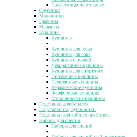
Салфетницы настольные
Соусники
Молочники
Графины
Мармиты
Кувшины
Кувшины
Кувшины для воды
Кувшины для сока
Кувшины с ручкой
Декоративные кувшины
Кувшины для спиртного
Прозрачные кувшины
Стеклянные кувшины
Керамические кувшины
Фарфоровые кувшины
Металлические кувшины
Подставки для бутылок
Подставки под зубочистки
Подставки для чайных пакетиков
Наборы для специй
Наборы для специй
Наборы для специй из 2 предметов