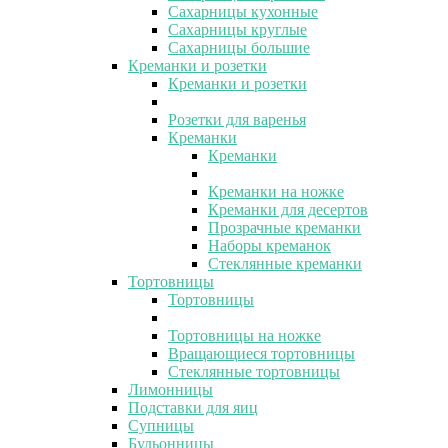
Сахарницы кухонные
Сахарницы круглые
Сахарницы большие
Креманки и розетки
Креманки и розетки
Розетки для варенья
Креманки
Креманки
Креманки на ножке
Креманки для десертов
Прозрачные креманки
Наборы креманок
Стеклянные креманки
Тортовницы
Тортовницы
Тортовницы на ножке
Вращающиеся тортовницы
Стеклянные тортовницы
Лимонницы
Подставки для яиц
Супницы
Бульонницы