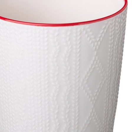
Оплатите заказ банковской картой, электронными
деньгами или наличными в ближайшем платежном
терминале или наличными.
Как заказать
Позвоните менеджеру по телефону или оформите заказ
через корзину
Рекомендуем посмотреть
Скидка!
Кружка lefard "кот" 350мл мал уп=12шт Lefard (97-672)
Быстрый просмотр
645
₽
505
₽
Скидка!