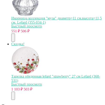
Икорница коллекция "муза" диаметр=11 см.высота=11,5
см. Lefard (355-034-1)
Быстрый просмотр
551
₽
506
₽
Скидка!
Тарелка обеденная lefard "strawberry" 27 см Lefard (368-
531)
Быстрый просмотр
1 103
₽
503
₽