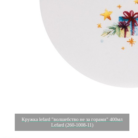
Кружка lefard "волшебство не за горами" 400мл
Lefard (260-1008-11)