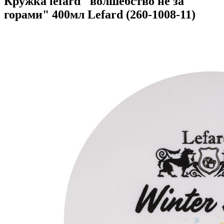
Кружка lefard "волшебство не за
горами" 400мл Lefard (260-1008-11)