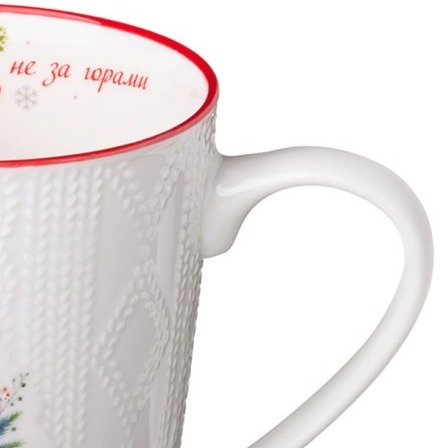
Характеристики
Отзывы
0
Вес
0.417 кг
Объем
0.001438 л
Серия
Winter Story
Производитель
Liling Jingtao Ceramic Corporation Ltd
Материал
фарфор
Страна
Китай
Категория
Кружки
Длина коробки
0,125
Ширина коробки
0,1
Высота коробки
0,115
Бренд
Lefard
Рассказать друзьям!
Купить Кружка lefard "волшебство не за горами" 400мл Lefard