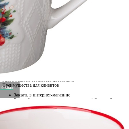
(260-1008-11)
Артикул:
260-1008-11(U)
В наличии
505
₽
×
Up
Down
Купить
Информация о доставке
Эль-Монте
Прочее
Служба доставки СДЭК
Рассчитываем стоимость доставки...
Самовывоз
ПВЗ СДЭК
Рассчитываем стоимость доставки...
Преимущества для клиентов
" 400мл
Закзать в интернет-магазине
Вступайте в ряды довольных клиентов! Создавайте
Вашу территорию уюта!
Доставка
Мы доставим ваш заказ курьером по Москве и Санкт-
Петербургу или службой доставки по всей России.
Оплата