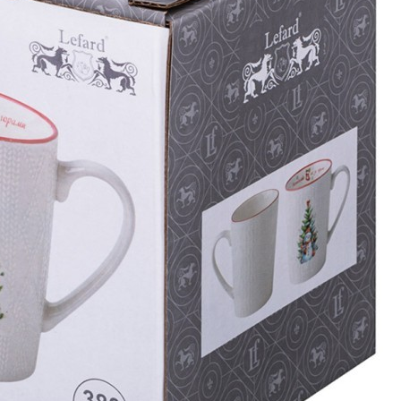
Подсвечник на 1 свечу. высота=16 см. латунь Lefard
(726-167)
Быстрый просмотр
1 128
₽
506
₽
Скидка!
Салатник bronco "nature" 21*6 см 750 мл бежевый
Bronco (263-1125)
Быстрый просмотр
2 016
₽
506
₽