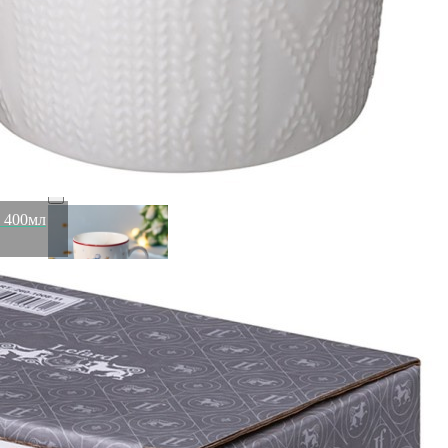
Шкатулка-книжка 17х12х5 см Lefard (94-204)
Быстрый просмотр
1 309
₽
505
₽
" 400мл
Кружка lefard "winter story" 430 мл Lefard (425-273)
Быстрый просмотр
505
₽
Скидка!