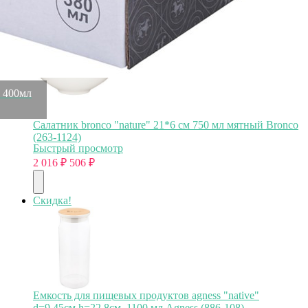
Скидка!
" 400мл
Салатник bronco "nature" 21*6 см 750 мл мятный Bronco
(263-1124)
Быстрый просмотр
2 016
₽
506
₽
Скидка!
Емкость для пищевых продуктов agness "native"
d=9.45см h=22.8см, 1100 мл Agness (886-108)