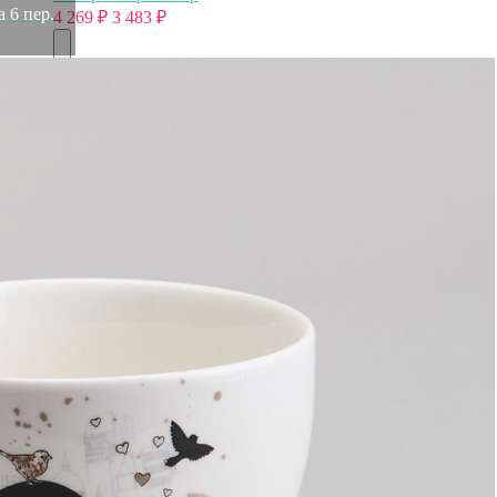
 6 пер.
4 269
₽
3 483
₽
Товары
Распродажа
Элитная коллекция
Элитная коллекция
Элитная посуда
Элитная посуда
Элитные наборы посуды
Элитные тарелки
Элитные салатники
Элитные чашки
Элитные сахарницы
Элитные молочники
Элитные кувшины
Элитные предметы интерьера
Элитные предметы интерьера
Элитные шкатулки и копилки
Элитные часы