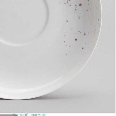
Скидка!
Кроватка-шкаф для кукол серия Розали Мини, цвет
Пастель (PRT320-04M)
Быстрый просмотр
4 347
₽
3 476
₽
Скидка!
Блюдо на ножке "amber", 24х21 см Alegre Glass (337-105)
Быстрый просмотр