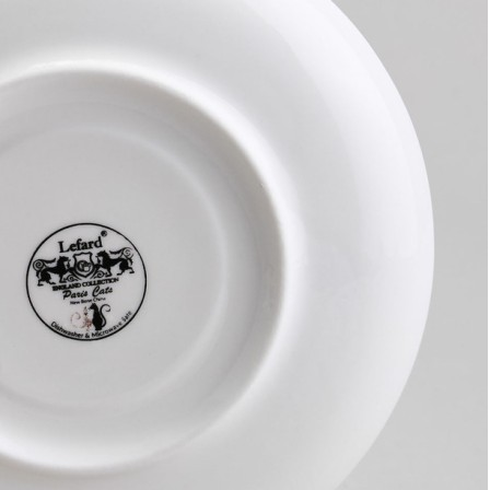
Чайный набор lefard "душа прованса" на 6 пер. 12 пр.
250 мл Lefard (358-2225)
Быстрый просмотр
4 349
₽
3 479
₽
Скидка!
Подсвечник 20*20*25см, цвет золото (TT-00008782)
Быстрый просмотр
5 800
₽
3 480
₽