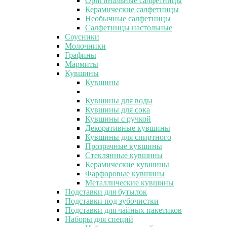
Оригинальные салфетницы
Керамические салфетницы
Необычные салфетницы
Салфетницы настольные
Соусники
Молочники
Графины
Мармиты
Кувшины
Кувшины
Кувшины для воды
Кувшины для сока
Кувшины с ручкой
Декоративные кувшины
Кувшины для спиртного
Прозрачные кувшины
Стеклянные кувшины
Керамические кувшины
Фарфоровые кувшины
Металлические кувшины
Подставки для бутылок
Подставки под зубочистки
Подставки для чайных пакетиков
Наборы для специй