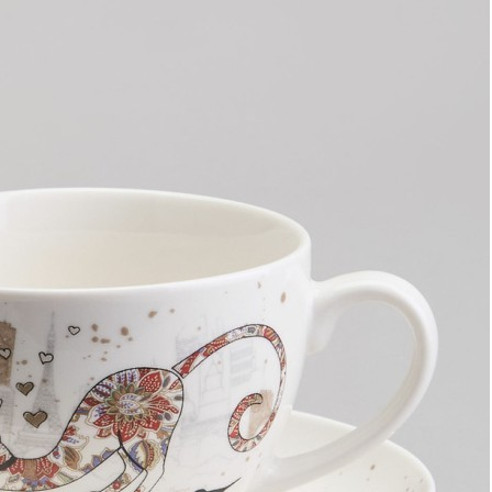
Элитные прямоугольные зеркала
Элитные круглые зеркала
Элитные напольные зеркала
Элитные декоративные зеркала
Необычные элитные зеркала
Элитные кашпо и горшки для цветов
Элитные кашпо и горшки для цветов
Элитные кашпо
Элитные держатели для книг
Элитные вешалки
Элитные вазы
Элитные вазы
Элитные декоративные вазы
Элитные интерьерные вазы
Элитные керамические вазы
Элитные стеклянные вазы
Элитные светильники
Элитные светильники
Элитные потолочные светильники
Элитные настольные светильники
Элитные бра