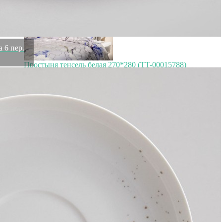
 6 пер.
Простыня тенсель белая 270*280 (TT-00015788)
Быстрый просмотр
5 800
₽
3 480
₽
Сахарница lefard эмалированная на ножке, серия royal
garden, 0,85л Lefard (950-678)
Быстрый просмотр
3 477
₽