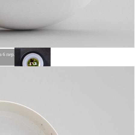
Блюдо овальное RNA211-BRN(RNA211-838), керамика,
OAK, Costa Nova
Быстрый просмотр
3 480
₽
 6 пер.
Тарелка RTP251-BRA(RTP251-VC7172), 24,5 см,
керамика, white, Costa Nova
Быстрый просмотр
3 480
₽
Скидка!