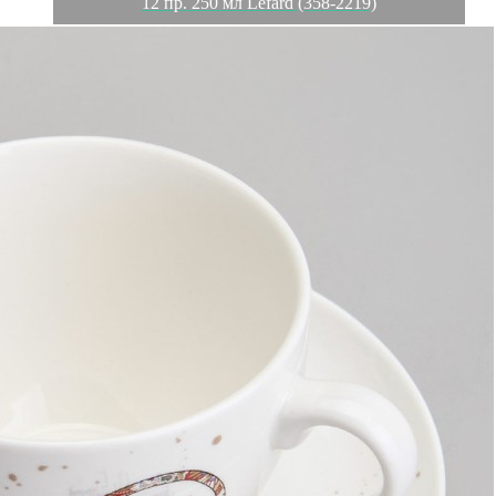
12 пр. 250 мл Lefard (358-2219)
Характеристики
Отзывы
0
Вес
2.333 кг
Объем
0.007936 л
Серия
Парижские коты
Производитель
Fujian Dehua Huachen Ceramics Co., Ltd
Материал
фарфор
Страна
Китай
Категория
НАБОРЫ ПОСУДЫ ДЛЯ ЧАЯ И КОФЕ
Длина коробки
0,32