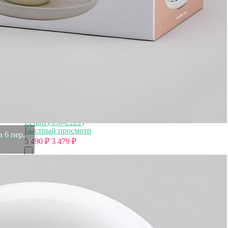
Быстрый просмотр
5 490
₽
3 479
₽
Скидка!
Чайный набор lefard "лемон три" на 6 пер. 12 пр. 250 мл
Lefard (358-2222)
Быстрый просмотр
 6 пер.
5 490
₽
3 479
₽
Скидка!