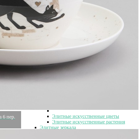
Элитные часы
Элитные настольные часы
Элитные настенные часы
Элитные картины
Элитные фоторамки
Элитные статуэтки и скульптуры
Элитные свечи
Элитные подсвечники
Элитные подсвечники
Элитные керамические подсвечники
Элитные металлические подсвечники
Элитные стеклянные подсвечники
Элитные хрустальные подсвечники
Элитные настенные панно
Элитные искусственные цветы и деревья
Элитные искусственные цветы и
деревья
Элитные искусственные цветы
 6 пер.
Элитные искусственные растения
Элитные зеркала
Элитные зеркала