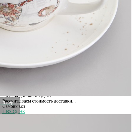
Ширина коробки
0,155
Высота коробки
0,16
Бренд
Lefard
Рассказать друзьям!
Купить Чайный набор lefard "парижские коты" на 6 пер. 12 пр.
250 мл Lefard (358-2219)
Артикул:
358-2219(U)
В наличии
4 349
₽
3 479
₽
×
Up
Down
Купить
Информация о доставке
Эль-Монте
Прочее
Служба доставки СДЭК
Рассчитываем стоимость доставки...
 6 пер.
Самовывоз
ПВЗ СДЭК
Рассчитываем стоимость доставки...
Преимущества для клиентов