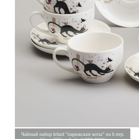
Чайный набор lefard "парижские коты" на 6 пер.