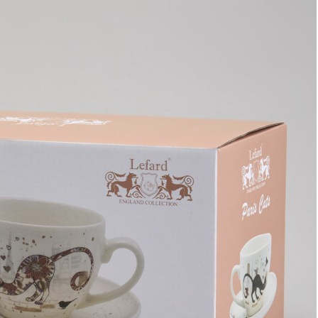
Закзать в интернет-магазине
Вступайте в ряды довольных клиентов! Создавайте
Вашу территорию уюта!
Доставка
Мы доставим ваш заказ курьером по Москве и Санкт-
Петербургу или службой доставки по всей России.
Оплата
Оплатите заказ банковской картой, электронными
деньгами или наличными в ближайшем платежном
терминале или наличными.
Как заказать
Позвоните менеджеру по телефону или оформите заказ
через корзину
Рекомендуем посмотреть
Скидка!
Чайный набор lefard "ромашковое поле" на 6 пер. 12 пр.
250 мл Lefard (358-2228)