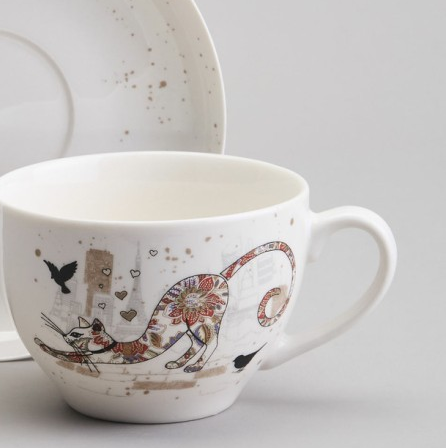
Покрывало Астро серое 240*260 (TT-00013974)
Быстрый просмотр
5 800
₽
3 480
₽
Скидка!
Скатерть овальная "family farm" 160х190см ,синий, 100%
хлопок, твил, с пропиткой Lefard (850-742-25)
Быстрый просмотр
3 783
₽
3 480
₽
Скидка!