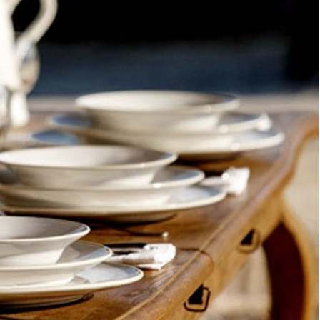
Тарелка PEP241-CRM(PEP241-03317R), 24,2 см,
керамика, Cream, Costa Nova
Быстрый просмотр
4 060
₽
Скидка!
Фруктовница 2-х ярусная "lefard gold glass"
диаметр=17/30 см. высота=28,5 см. Lefard (195-161)
Быстрый просмотр
4 884
₽
4 054
₽
Скидка!