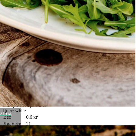
историей, берущей свои истоки в 18 веке.
Продукция фабрики COSTA NOVA обладает рядом
уникальных характеристик: высокая прочность, устойчивость
к сколам, термостойкость, способность выдерживать
температурный шок, возможность использования в
посудомоечных машинах, идеальная гладкость поверхности.
Продукция не требует особенного ухода, проста в
эксплуатации.
Вся посуда COSTA NOVA отвечает международным
стандартам, включая CaliforniaProp 65. Посуда не содержит
свинец и кадмий.
COSTA NOVA соединяет традиции с новейшими
технологиями для того, чтобы создать превосходную
керамическую посуду. COSTA NOVA - идеальное украшение
Вашего стола.
Фабрика входит в число крупнейших производителей
профессиональной посуды, лидирующих по объему продаж во
всем мире.
Материал: керамика.
Цвет: white.
21 см,
Вес
0.6 кг
Диаметр
21
Материал
керамика