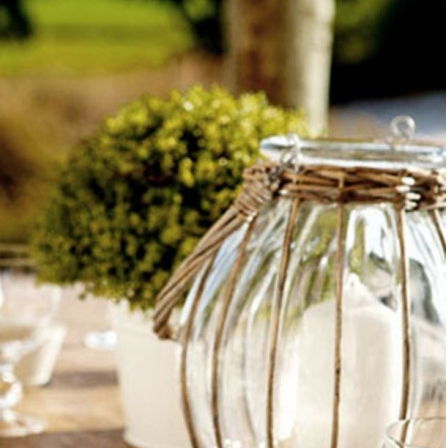
Элитные картины
Элитные фоторамки
Элитные статуэтки и скульптуры
Элитные свечи
Элитные подсвечники
Элитные подсвечники
Элитные керамические подсвечники
Элитные металлические подсвечники
Элитные стеклянные подсвечники
Элитные хрустальные подсвечники
Элитные настенные панно
Элитные искусственные цветы и деревья
Элитные искусственные цветы и
деревья
Элитные искусственные цветы
Элитные искусственные растения
Элитные зеркала
Элитные зеркала
Элитные прямоугольные зеркала
Элитные круглые зеркала
Элитные напольные зеркала
Элитные декоративные зеркала