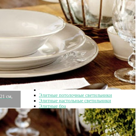
Необычные элитные зеркала
Элитные кашпо и горшки для цветов
Элитные кашпо и горшки для цветов
Элитные кашпо
Элитные держатели для книг
Элитные вешалки
Элитные вазы
Элитные вазы
Элитные декоративные вазы
Элитные интерьерные вазы
Элитные керамические вазы
Элитные стеклянные вазы
Элитные светильники
Элитные светильники
Элитные потолочные светильники
21 см,
Элитные настольные светильники
Элитные бра
Элитные напольные светильники
Элитный текстиль
Элитный текстиль
Элитные пледы