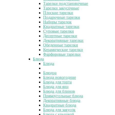
Тарелки подстановочные
Тарелки закусочные
Плоские тарелки
Подарочные тарелки
Наборы тарелок
Квадратные тарелки
Суповые тарелки
Десертные тарелки
Декоративные тарелки
Обеденные тарелки
Керамические тарелки
Фарфоровые тарелки
Блюда
Блюда
Блюдца
Блюда новогодние
Блюда для торта
Блюда для яиц
Блюда для блинов
Прямоугольные блюда
Декоративные блюда
Квадратные блюда
Блюда для закусок
Блюда с крышкой