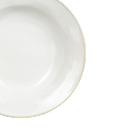
Фарфоровые чайные сервизы
Чайные наборы
Чайные наборы
Чайные наборы в коробке
Чайные наборы с чашками 250 мл
Чайные наборы Lefard
Белые чайные наборы
Подарочные чайные наборы
Чайные наборы на 1 персону
Чайные наборы на 2 персоны
Чайные наборы на 4 персоны
Чайные наборы на 6 персон
Фарфоровые чайные наборы
Керамические чайные наборы
Сервизы кофейные
Сервизы кофейные
Кофейные сервизы на 6 персон
Фарфоровые кофейные сервизы
Кофейные сервизы из Китая
Кофейные наборы
Кофейные наборы
Кофейные наборы на 2 персоны