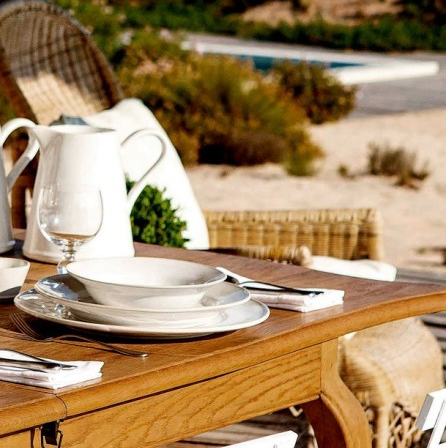
Цвет
White
Категория
Посуда
Бренд
Costa Nova
Рассказать друзьям!
Купить Тарелка ATP211-CRM(ATP211-05407E), 21 см,
керамика, white, Costa Nova
Артикул:
RMRS-ATP211-CRM(ATP211-05407E)(U)
В наличии
4 060
₽
×
Up
Down
Купить
Информация о доставке
Помона
Прочее
Служба доставки СДЭК
Рассчитываем стоимость доставки...
Самовывоз
ПВЗ СДЭК
Рассчитываем стоимость доставки...
Преимущества для клиентов
Закзать в интернет-магазине