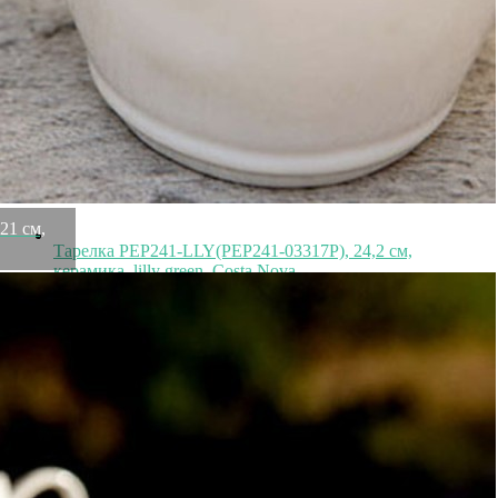
White, red, Costa Nova
Быстрый просмотр
4 060
₽
21 см,
Тарелка PEP241-LLY(PEP241-03317P), 24,2 см,
керамика, lilly green, Costa Nova
Быстрый просмотр
4 060
₽