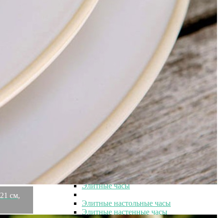
Товары
Распродажа
Элитная коллекция
Элитная коллекция
Элитная посуда
Элитная посуда
Элитные наборы посуды
Элитные тарелки
Элитные салатники
Элитные чашки
Элитные сахарницы
Элитные молочники
Элитные кувшины
Элитные предметы интерьера
Элитные предметы интерьера
Элитные шкатулки и копилки
Элитные часы
Элитные часы
21 см,
Элитные настольные часы
Элитные настенные часы