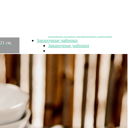
Кофейные наборы на 6 персон
Кофейные наборы из 12 предметов
Подарочные кофейные наборы
Наборы кофейных чашек с блюдцами
Белые кофейные наборы
Фарфоровые кофейные наборы
Керамические кофейные наборы
Заварочные чайники
21 см,
Заварочные чайники
Заварочные чайники с ситечком
Заварочные чайники с крышкой
Стеклянные заварочные чайники
Керамические заварочные чайники
Фарфоровые заварочные чайники
Чугунные заварочные чайники
Металлические заварочные чайники
Кофейники
Френч-прессы
Чайные чашки
Чайные чашки
Чайные чашки на 1 персону
Чайные чашки на 2 персоны
Чайные чашки на 4 персоны