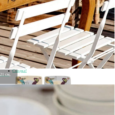
Вступайте в ряды довольных клиентов! Создавайте
Вашу территорию уюта!
Доставка
Мы доставим ваш заказ курьером по Москве и Санкт-
Петербургу или службой доставки по всей России.
Оплата
Оплатите заказ банковской картой, электронными
деньгами или наличными в ближайшем платежном
терминале или наличными.
Как заказать
Позвоните менеджеру по телефону или оформите заказ
через корзину
Рекомендуем посмотреть
Скидка!
21 см,
Чайный набор lefard "fashion queen" на 6 пер. 12 пр. 180
мл Lefard (86-1551)
Быстрый просмотр