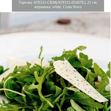
Тарелка ATP211-CRM(ATP211-05407E), 21 см,
керамика, white, Costa Nova
Обзор
Характеристики
Отзывы
0
COSTA NOVA — производственное предприятие,
запустившее изготовление посуды в 2005 году в Португалии.
Своим названием бренд обязан маленькой деревне с глубокой