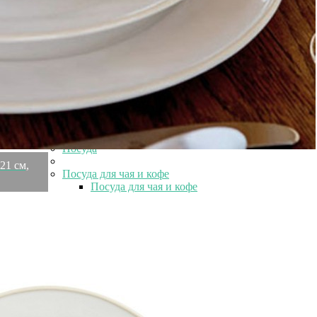
Элитные тумбы
Элитные шкуры и меховые изделия
Элитные шкуры и меховые изделия
Элитная овчина
Элитные ароматы для дома
Элитные ароматы для дома
Элитные арома-спреи
Элитные ароматические свечи
Посуда
Посуда
21 см,
Посуда для чая и кофе
Посуда для чая и кофе
Сервизы чайные
Сервизы чайные
Современные чайные сервизы
Чайные сервизы Lefard
Чайные сервизы китайские
Красивые чайные сервизы
Чешские чайные сервизы
Чайные сервизы на 6 персон