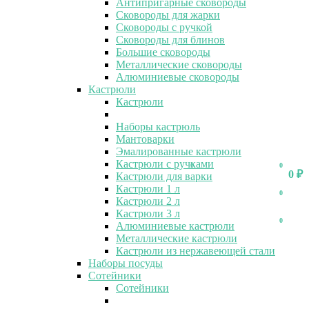
Антипригарные сковороды
Сковороды для жарки
Сковороды с ручкой
Сковороды для блинов
Большие сковороды
Металлические сковороды
Алюминиевые сковороды
Кастрюли
Кастрюли
Наборы кастрюль
Мантоварки
Эмалированные кастрюли
Кастрюли с ручками
0
0
0
₽
Кастрюли для варки
Кастрюли 1 л
0
Кастрюли 2 л
Кастрюли 3 л
0
Алюминиевые кастрюли
Металлические кастрюли
Кастрюли из нержавеющей стали
Наборы посуды
Сотейники
Сотейники