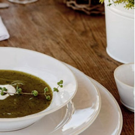
Элитные покрывала
Элитная мебель
Элитная мебель
Элитные шкафы
Элитные пуфы
Элитные банкетки
Элитные диваны
Элитные диваны
Элитные велюровые диваны
Элитные кожаные диваны
Элитные комоды
Элитные консоли
Элитные кресла
Элитные кровати
Элитные матрасы
Элитная мебель для столовой
Элитные журнальные столики
Элитные журнальные столики
Элитные стеклянные столики
Элитные металлические столики
Элитные обеденные столы
Элитные стулья