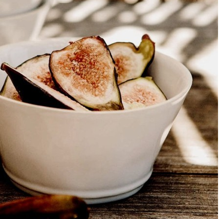
Чайные чашки на 6 персон
Керамические чайные чашки
Фарфоровые чайные чашки
Чашки для кофе
Кружки
Кружки
Кружки для кофе
Красные кружки
Белые кружки
Наборы кружек
Большие кружки
Кружки с надписями
Кружки для чая
Подарочные кружки
Керамические кружки
Фарфоровые кружки
Стеклянные кружки
Чайники
Чайники
Чайники для плиты
Чайники 1 л
Чайники 2 л