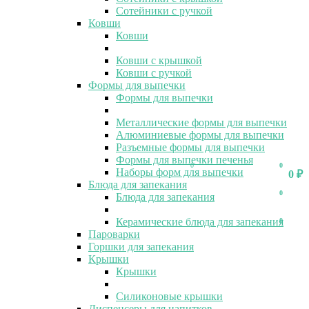
Сотейники с ручкой
Ковши
Ковши
Ковши с крышкой
Ковши с ручкой
Формы для выпечки
Формы для выпечки
Металлические формы для выпечки
Алюминиевые формы для выпечки
Разъемные формы для выпечки
Формы для выпечки печенья
0
0
Наборы форм для выпечки
0
₽
Блюда для запекания
0
Блюда для запекания
Керамические блюда для запекания
0
Пароварки
Горшки для запекания
Крышки
Крышки
Силиконовые крышки
Диспенсеры для напитков