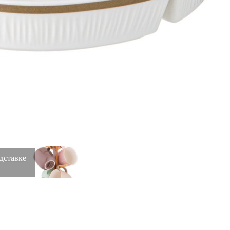
Скидка!
Чайник agness эмалированный со свистком серия
"celebration", 2,2л, индукционное дно Agness (943-080)
Быстрый просмотр
2 269
₽
1 736
₽
Скидка!
одставке
Набор из 4 кружек на деревянной подставке lefard "break
time" 310 мл пастель Lefard (756-245)
Быстрый просмотр