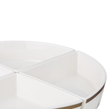
Доставка
Мы доставим ваш заказ курьером по Москве и Санкт-
Петербургу или службой доставки по всей России.
Оплата
Оплатите заказ банковской картой, электронными
деньгами или наличными в ближайшем платежном
терминале или наличными.
Как заказать
Позвоните менеджеру по телефону или оформите заказ
через корзину
Рекомендуем посмотреть
Набор фигурок животных серии "Мир диких
животных": Слон и носорог, 2 предмета (MM211-248)
Быстрый просмотр
1 737
₽