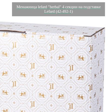
Менажница lefard "herbal" 4 секции на подставке
Lefard (42-492-1)
Характеристики
Отзывы
0
Вес
2.35 кг
Объем
0.006728 л
Производитель
Chaozhou Towin Ceramics Co., Ltd
Материал
фарфор
Страна
Китай
Категория
Менажницы, кабареты
Длина коробки
0,29
Ширина коробки
0,29
Высота коробки
0,08