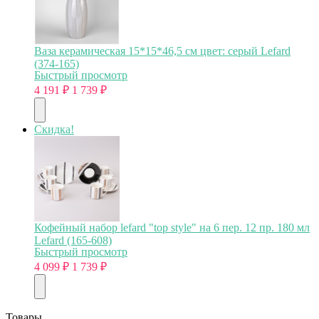
Ваза керамическая 15*15*46,5 см цвет: серый Lefard
(374-165)
Быстрый просмотр
4 191
₽
1 739
₽
Скидка!
Кофейный набор lefard "top style" на 6 пер. 12 пр. 180 мл
Lefard (165-608)
Быстрый просмотр
4 099
₽
1 739
₽
Товары