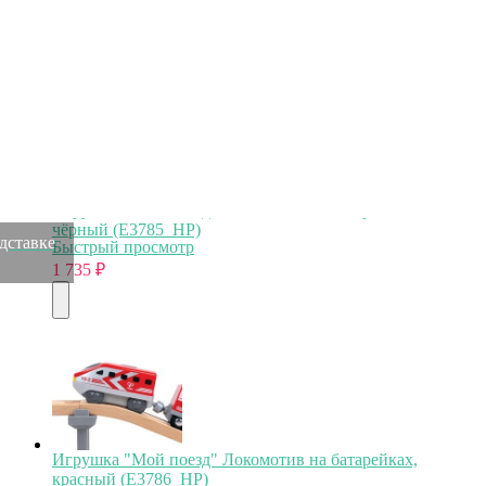
1 735
₽
Игрушка "Мой поезд" Локомотив на батарейках,
чёрный (E3785_HP)
одставке
Быстрый просмотр
1 735
₽
Игрушка "Мой поезд" Локомотив на батарейках,
красный (E3786_HP)