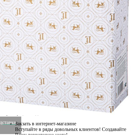
Бренд
Lefard
Рассказать друзьям!
Купить Менажница lefard "herbal" 4 секции на подставке
Lefard (42-492-1)
Артикул:
42-492-1(U)
В наличии
2 620
₽
1 737
₽
×
Up
Down
Купить
Информация о доставке
Эль-Монте
Прочее
Служба доставки СДЭК
Рассчитываем стоимость доставки...
Самовывоз
ПВЗ СДЭК
Рассчитываем стоимость доставки...
Преимущества для клиентов
одставке
Закзать в интернет-магазине
Вступайте в ряды довольных клиентов! Создавайте
Вашу территорию уюта!